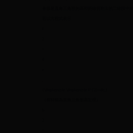
各股是直角三角形的高和斜線切割出的二線段中
若以方程式表示
f
2
=
d
e
,
{\displaystyle \displaystyle f^{2}=de,}
（有時稱為直角三角形高定理）
b
2
=