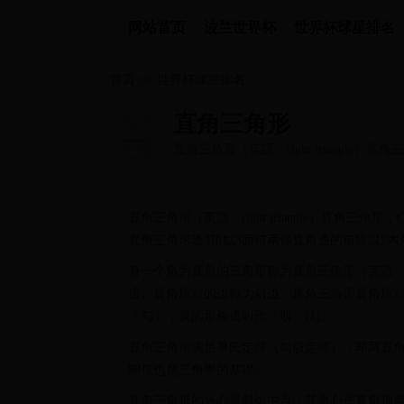
网站首页
波兰世界杯
世界杯球星排名
首页
>>
世界杯球星排名
直角三角形
直角三角形（英語：right triangl
似的直角三角形邊3頂點3面積兩條直角...
直角三角形（英語：right triangle）直角
直角三角形邊3頂點3面積兩條直角邊的積除以2內角（
有一个角为直角的三角形称为直角三角形（英語：rig
邊。直角所对的边称为斜边。直角三角形直角所
「勾」，長的那條邊叫作「股」[1]。
直角三角形满足畢氏定理（勾股定理），即两直
關係也是三角學的基礎。
直角三角形的外心是斜边中点；其垂心是直角顶