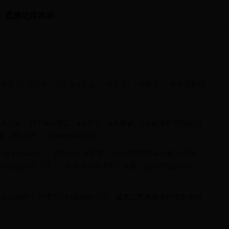
直播吧世界杯
e）直角三角形，C為直角，对于角A而言，a為對邊、b為鄰邊、c為斜邊對偶相
三角形，C為直角，对于角A而言，a為對邊、b為鄰邊、c為斜邊對偶相似的
度）90° 、另外兩角和為90°
ht triangle）。在直角三角形中，直角相邻的两条边称为直角
对的边也叫作「弦」。若兩條直角邊不一樣長，短的那條邊叫作
角边边长的平方和等于斜边长的平方。直角三角形各邊和角之間的
点。