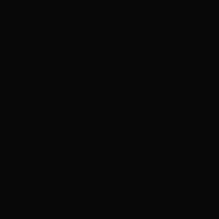
P
A
=
s
−
a
{\displaystyle PA=s-a}
且
P
B
=
s
−