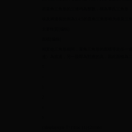
若直角三角形的三邊均為整數，稱為畢氏三角形
埃及將邊長比例為3:4:5的直角三角形称为埃及三角
主要性質[编辑]
面積[编辑]
和其他三角形相同，直角三角形的面積等於任一
邊）為底邊，另一股即為對應的高，因此面積為二
T
=
1
2
a
b
{\displaystyle T={\frac {1}{2}}ab}