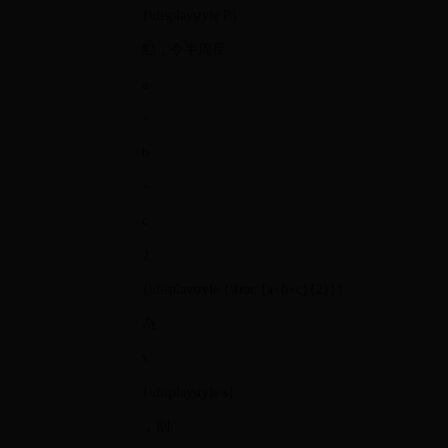
{\displaystyle P}
點，令半周長
a
+
b
+
c
2
{\displaystyle {\frac {a+b+c}{2}}}
為
s
{\displaystyle s}
，則