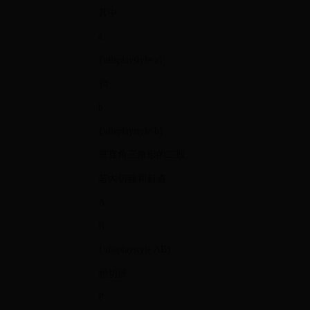
其中
a
{\displaystyle a}
和
b
{\displaystyle b}
是直角三角形的二股。
若內切圓和斜邊
A
B
{\displaystyle AB}
相切於
P