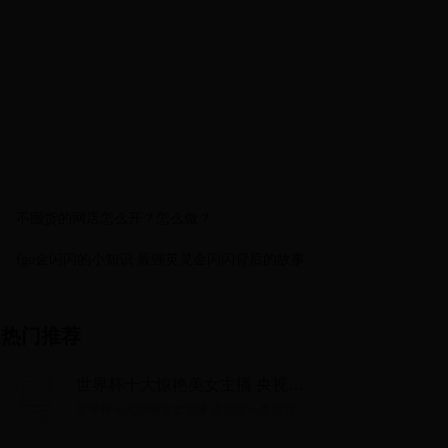
不囤货的网店怎么开？怎么做？
fgo金闪闪的小知识 最强英灵金闪闪背后的故事
热门推荐
世界杯十大惊艳美女主播 央视第
一美腿能否一战(图)
世界杯十大惊艳美女主播 央视第一美腿能否
一战(图)...