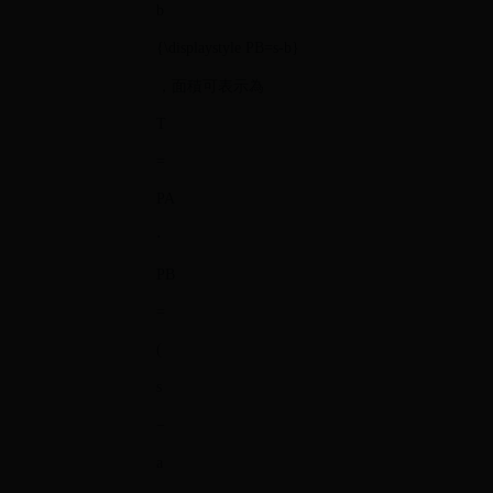
b
{\displaystyle PB=s-b}
，面積可表示為
T
=
PA
⋅
PB
=
(
s
−
a