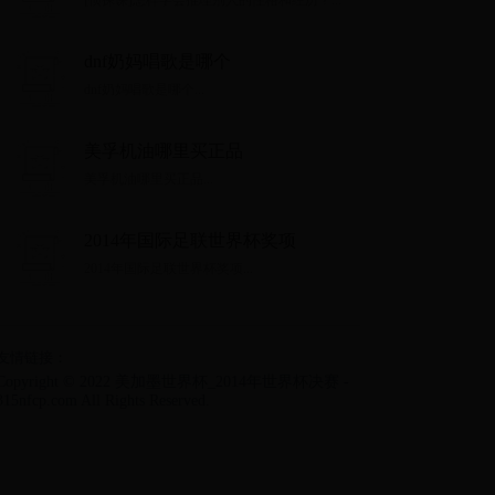
[侦探课]怎样学会推理别人的性格和经历？...
dnf奶妈唱歌是哪个
dnf奶妈唱歌是哪个...
美孚机油哪里买正品
美孚机油哪里买正品...
2014年国际足联世界杯奖项
2014年国际足联世界杯奖项...
友情链接：
Copyright © 2022 美加墨世界杯_2014年世界杯决赛 -
315nfcp.com All Rights Reserved.