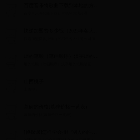
百度音乐将歌曲下载到本地的方法
步骤
百度音乐将歌曲下载到本地的方法步骤...
快递加盟费多少钱（2023年各大快
递公司加盟费用一览）
快递加盟费多少钱（2023年各大快递公司加盟
费用一览）...
烟的笔顺（笔画顺序）汉字烟的笔
顺动画
烟的笔顺（笔画顺序）汉字烟的笔顺动画...
山西桃子
山西桃子...
墓碑的价格(墓碑价格一览表)
墓碑的价格(墓碑价格一览表)...
[侦探课]怎样学会推理别人的性格
和经历？