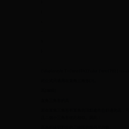
)
(
s
−
b
)
.
{\displaystyle T={\text{PA}}\cdot {\text{PB}}=(s-a)
此公式只適用在直角三角形[3]。
高[编辑]
直角三角形的高
若在直角三角形有直角的頂點處作往斜邊的高，
且二個小三角形彼此相似。因此：
高為斜線切割出的二線段的幾何平均數。