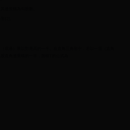
，其邊長稱為勾股數。
形[2]。
邊（底邊）乘以對應高的一半。在直角三角形中．若以一股（直角
股直角邊乘積的一半，面積T的公式為