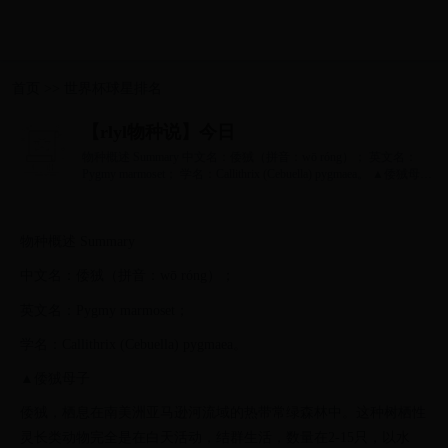
首页
>>
世界杯球星排名
【rlyl物种说】今日
物种概述 Summary 中文名：倭狨（拼音：wō róng）； 英文名：
Pygmy marmoset； 学名：Callithrix (Cebuella) pygmaea。 ▲倭狨母子
倭狨，栖息在南美洲亚马...
物种概述 Summary
中文名：倭狨（拼音：wō róng）；
英文名：Pygmy marmoset；
学名：Callithrix (Cebuella) pygmaea。
▲倭狨母子
倭狨，栖息在南美洲亚马逊河流域的热带常绿森林中。这种树栖性
灵长类动物完全是在白天活动，结群生活，数量在2-15只，以水