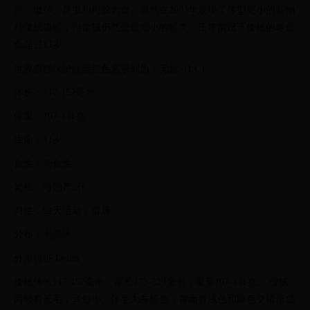
果、嫩芽、昆虫和树胶为食。虽然在2003年发现了体型更小的新物
种倭鼠狐猴，但倭狨仍然是最细小的猴类。正常情况下倭狨的寿命
会超过11岁。
世界自然保护联盟红色名录列为：无危（LC）
体长：117-152毫米
体重：107-141克
生命：11岁
食性：杂食性
繁殖：每胎产2仔
习性：白天活动，群居
分布：南美洲
外形特征 Deion
倭狨体长117-152毫米；尾长173-229毫米；重量107-141克。 倭狨
两颊有长毛，耳短小。体毛为灰棕色，背面有浅色和暗色交错形成