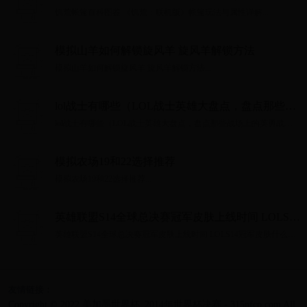
性详解
饥荒帐篷百科图鉴 《饥荒：联机版》帐篷玩法与属性详解...
模拟山羊如何解锁旋风羊 旋风羊解锁方法
模拟山羊如何解锁旋风羊 旋风羊解锁方法...
lol战士有哪些（LOL战士英雄大盘点，盘点那些战
场上的英勇战士及相关术语）
lol战士有哪些（LOL战士英雄大盘点，盘点那些战场上的英勇战士
及相关术语）...
模拟农场19和22选择推荐
模拟农场19和22选择推荐...
英雄联盟S14全球总决赛冠军皮肤上线时间 LOLS14
冠军皮肤什么时候上线
英雄联盟S14全球总决赛冠军皮肤上线时间 LOLS14冠军皮肤什么时
候上线...
友情链接：
Copyright © 2022 美加墨世界杯_2014年世界杯决赛 - 315nfcp.com All