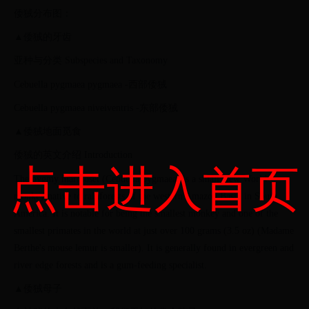
倭狨分布图：
▲倭狨的牙齿
亚种与分类 Subspecies and Taxonomy
Cebuella pygmaea pygmaea -西部倭狨
Cebuella pygmaea niveiventris -东部倭狨
▲倭狨地面觅食
倭狨的英文介绍 Introduction
点击进入首页
The pygmy marmoset (Cebuella pygmaea) is a small New World
monkey native to rainforests of the western Amazon Basin in South
America. It is notable for being the smallest monkey and one of the
smallest primates in the world at just over 100 grams (3.5 oz) (Madame
Berthe's mouse lemur is smaller). It is generally found in evergreen and
river edge forests and is a gum-feeding specialist.
▲倭狨母子