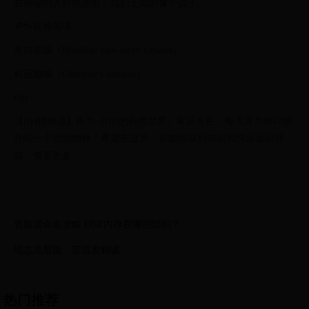
在神秘的大自然面前，我们无知的像个孩子......
🔎🐾延伸阅读：
黑白花狨（Brazilian bare-faced tamarin）
棉冠獠狨（Geoffroy's tamarin）
rlyl
【rlyl物种说】作为《rlyl的自然世界》常设专栏，每天将为你详细
介绍一个动物物种！希望在这里，你能收获到知识和快乐返回搜
狐，查看更多
冒险团命名攻略 DNF内存在哪些组织？
端志见眉睫，苦言发精诚。
热门推荐