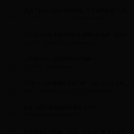
百县千村行（359）|科技护航 千年越西苹果“出深
山”
百县千村行（359）|科技护航 千年越西苹果“出深山”...
浙江省2017年普通高校招生成绩分数段表（总分）
浙江省2017年普通高校招生成绩分数段表（总分）...
《荒野行动》战绩查询方法详解
《荒野行动》战绩查询方法详解...
吞口一一没有绷簧的古代刀剑，为什么不会从鞘中
掉出来？
吞口一一没有绷簧的古代刀剑，为什么不会从鞘中掉出来？...
铁道飞虎在哪里拍摄的 取景地介绍
铁道飞虎在哪里拍摄的 取景地介绍...
饥荒帐篷百科图鉴 《饥荒：联机版》帐篷玩法与属