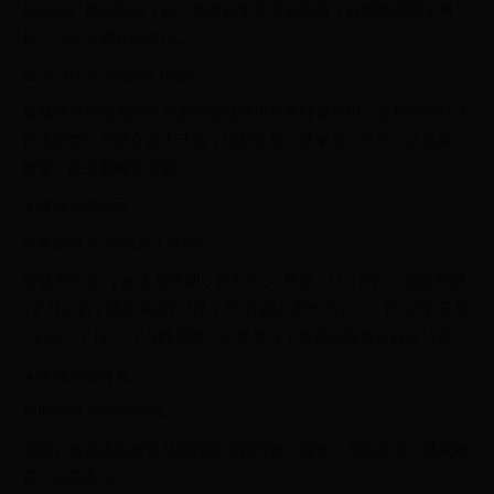
的斑点。尾巴很长，在行动时起第五肢的作用，能够缠握树干树
枝，适应于森林中生活。
生态习性 Ecological Habit
倭狨栖息在南美洲亚马逊河流域的热带常绿森林中。这种树栖性灵
长类动物完全是在白天活动，结群生活，数量在2-15只，以水果、
嫩芽、昆虫和树胶为食。
▲倭狨头部特写
生长繁殖 Growth and Breed
倭狨每年有2个出生高峰期，分别为5-6月份、11-1月份。雌性孕期
4个月左右，通常每胎产2仔，产1仔的几率约为16％，产3仔的几率
约为8％，18-24个月性成熟。正常情况下倭狨的寿命会超过11岁。
▲倭狨头部特写
地理分布 Distribution
倭狨分布在南美洲亚马逊河流域的巴西、秘鲁、哥伦比亚、玻利维
亚、厄瓜多尔。