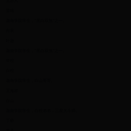
王亦凡
雷雄
迦南学院学生，“黑白双煞”之一。
向辰
叶逊
迦南学院学生，“黑白双煞”之一。
华程
白程
迦南学院学生，白山哥哥。
王海祥
白山
迦南学院学生，白程弟弟，三星大斗师。
丁桥
墨承