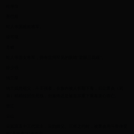
杜厚佳
墨巴斯
蛇人帝国殿前将军。
徐可珑
青鳞
蛇人帝国女将军，拥有世间罕见的眼睛"碧眼三花瞳"。
徐少强
纳兰桀
纳兰嫣然祖父，斗王强者，在族内被人长期下毒，后让萧炎（岩
枭）稍稍拉回生死线，但最终还是被血宗重下重毒攻心而亡。
曾江
云山
云岚宗五十三代宗主，云韵师父。三年之约时，被萧炎用斗帝传受
的“天地变”打伤而亡。