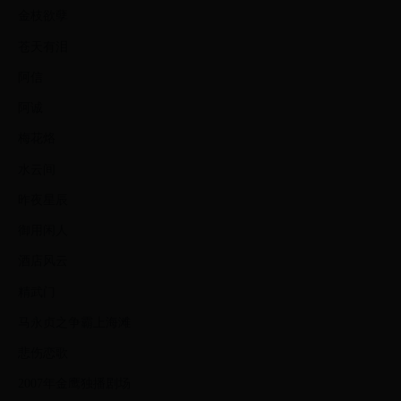
金枝欲孽
苍天有泪
阿信
阿诚
梅花烙
水云间
昨夜星辰
御用闲人
酒店风云
精武门
马永贞之争霸上海滩
悲伤恋歌
2007年金鹰独播剧场