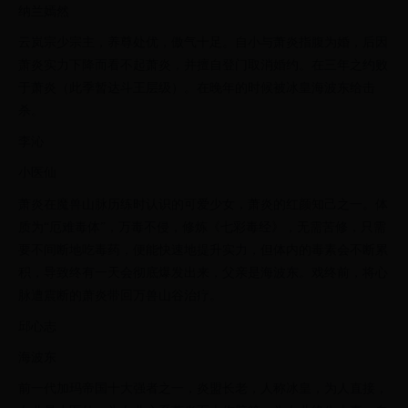
纳兰嫣然
云岚宗少宗主，养尊处优，傲气十足。自小与萧炎指腹为婚，后因
萧炎实力下降而看不起萧炎，并擅自登门取消婚约。在三年之约败
于萧炎（此季暂达斗王层级）。在晚年的时候被冰皇海波东给击
杀。
李沁
小医仙
萧炎在魔兽山脉历练时认识的可爱少女，萧炎的红颜知己之一。体
质为“厄难毒体”，万毒不侵，修炼《七彩毒经》，无需苦修，只需
要不间断地吃毒药，便能快速地提升实力，但体内的毒素会不断累
积，导致终有一天会彻底爆发出来，父亲是海波东。戏终前，将心
脉遭震断的萧炎带回万兽山谷治疗。
邱心志
海波东
前一代加玛帝国十大强者之一，炎盟长老，人称冰皇，为人直接，