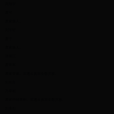
高翔宇
萧可
萧家族人。
刘宇轩
萧宁
萧家族人。
张振江
萧管家
萧家管家。后遭云岚宗全数灭族。
刘长生
万掌柜
萧家药铺掌柜。后遭云岚宗全数灭族。
刘美彤