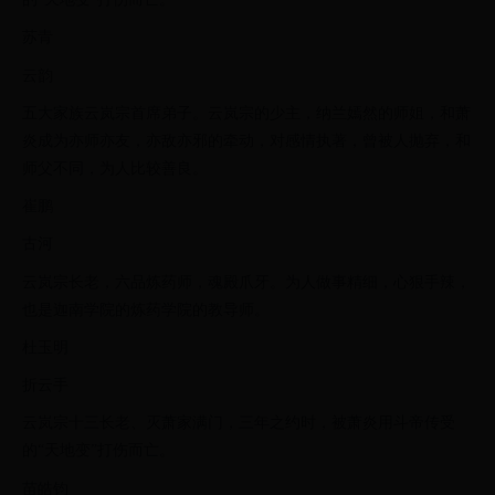
苏青
云韵
五大家族云岚宗首席弟子。云岚宗的少主，纳兰嫣然的师姐，和萧
炎成为亦师亦友，亦敌亦邪的牵动，对感情执著，曾被人抛弃，和
师父不同，为人比较善良。
崔鹏
古河
云岚宗长老，六品炼药师，魂殿爪牙。为人做事精细，心狠手辣，
也是迦南学院的炼药学院的教导师。
杜玉明
折云手
云岚宗十三长老、灭萧家满门，三年之约时，被萧炎用斗帝传受
的“天地变”打伤而亡。
苗皓钧