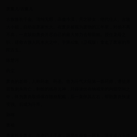
萧薰儿/古薰儿
古族族长千金。清纯无暇，高傲冷漠，天之骄女，绝代佳人。古族
大小姐，自幼在萧家长大。在萧炎被视为废物的三年里，对他不离
不弃，一直鼓励萧炎并尽自己的最大努力去帮助她。授任龙母之
职，拯救古族人民水火之中。于第42集（卫视版）拿走了萧家的帝
陀古玉。
陈楚河
药尘
萧炎的老师，人称药老、药圣。曾为斗气大陆第一炼药师，遭徒弟
背叛刺杀而亡，剩馀的残存元神，只得潜伏在纳戒里的内部空间之
中，终为萧炎取得保存随身配戴，后一直伴其左右，帮助萧炎快速
变强。后成为斗帝。
孙玮
萧祖
萧家祖先萧玄。年岁已上千岁，因早年吞食一药丸，演变成六十年