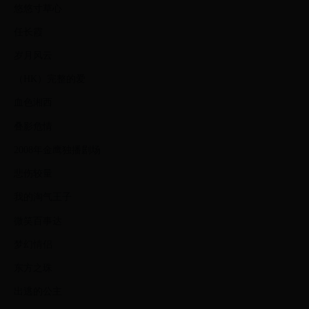
悠悠寸草心
任长霞
岁月风云
（HK）完整的爱
血色湘西
叠影危情
2008年金鹰独播剧场
悲伤较量
我的淘气王子
微笑百事达
梦幻情侣
东方之珠
出逃的公主