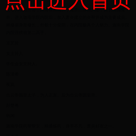
父母为魂殿所害，跟随叔叔成长于魔兽山脉佣兵团，擅长围捕魔
兽。进入迦南学院内院后，加入萧炎建立的炎帮并成为主要成员。
林修崖身形修长，外貌十分俊朗，在内院极具个人魅力。迦南学院
内院强榜前第二高手。
王艺哲
女主持人
学生会女主持人。
陈泽希
夜岚
出云帝国皇太子，为人正直。后为出云帝国皇帝。
彭楚粤
韩闲
迦南学院药帮帮主，精通炼药，身手不凡，萧炎好友之一。