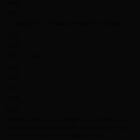
王婉娟
龙母
五大家族古族龙母，将古族象征龙母的宝物“镇天弓”传给薰儿。
高广泽
古天威
古族大公子，四叔之子。
苗溢伦
古天仪
古族二公子。
辛芷蕾
美杜莎
冷艳绝美，倾国倾城。于蛇人国被攻打时，在利用“青莲地心火”冲
击斗宗时进化为上古异兽七彩吞天蟒，之后本体被萧炎收入带走，
从此与七彩吞天蟒成为共生状态并陪伴在萧炎身边。