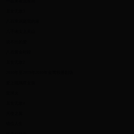
一起来看流星雨
丑女无敌3
八百里洞庭我的家
八千湘女上天山
说不出的爱
八点黄金时段
丑女无敌2
2010年至2019年2010年金鹰独播剧场
爱上琉璃苣女孩
篮球火
丑女无敌4
天使之翼
错位人生