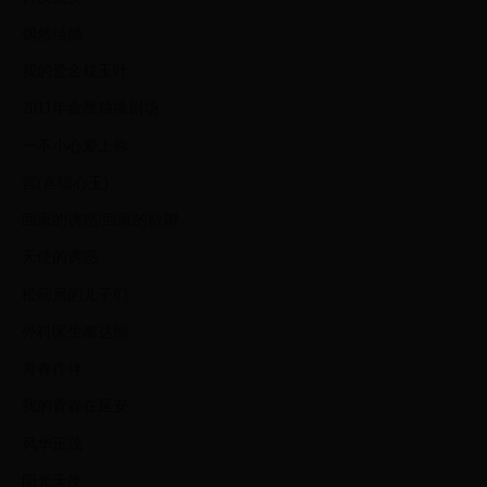
偶然结婚
我的爱金枝玉叶
2011年金鹰独播剧场
一不小心爱上你
宫(宫锁心玉)
回家的诱惑/回家的欲望
天使的诱惑
松药局的儿子们
外科医生奉达熙
青春作伴
我的青春在延安
风华正茂
阳光天使