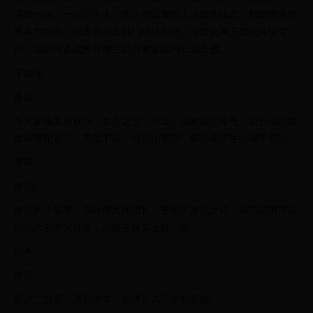
清醒一次，一次三十天，剩下时间皆陷入沉睡的状态。协助萧炎修
整斗气功力，因萧炎自发独门绝技而伤，放萧炎离开萧族斗技空
间。后因与萧战抢夺纳兰嫣然被萧战与云山击败。
于荣光
萧战
五大家族萧家族长，萧炎之父，斗皇。后被废了斗气。因云山觊觎
萧家帝陀古玉，萧战不从，被云山捆绑，献给魂灭生收藏于祭坛。
李燊
萧鼎
萧炎的大堂哥，漠铁佣兵团团长。受族长萧战之托，和弟弟萧厉去
塔戈尔创萧家分支，后遭云岚宗全数灭族。
彦希
萧厉
萧炎二堂哥，萧鼎弟弟。后遭云岚宗全数灭族。