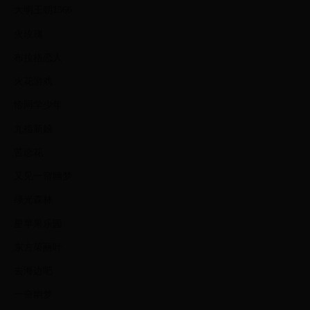
大明王朝1566
火玫瑰
布拉格恋人
火花游戏
恰同学少年
九指新娘
苦恋花
又见一帘幽梦
绿光森林
星苹果乐园
东方茱丽叶
去海边吧
一帘幽梦