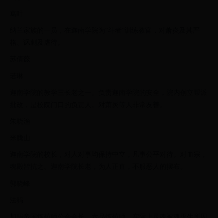
葛叶
纳兰家族的一员，在迦南学院为“斗者”训练教官，对萧炎及其严
格、讽刺及虐待。
苏倩薇
若琳
迦南学院的教学三长老之一。负责迦南学院的安全，院内创立帮派
批改，是校院门口的负责人。对萧炎等人非常友善。
朱晓渔
米腾山
迦南学院的校长，对人对事均保持中立，凡事公平对待。对血宗，
魂殿皆抗之。迦南学院长老，为人正直，不服恶人的摆布。
郭晓峰
法犸
加玛帝国炼药师公会会长，六品炼药师。实际上灵魂被魂灭生所囚