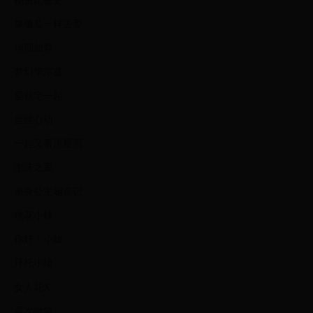
杨贵妃秘史
像傻瓜一样去爱
佳期如梦
梦幻华尔兹
爱就宅一起
丝丝心动
一起又看流星雨
泡沫之夏
单身公主相亲记
桃花小妹
你好！小姐
拜托小姐
女人花X
再次微笑