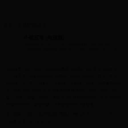
首页
>>
世界杯球星排名
斗破苍穹 (电视剧)
斗破苍穹Fights Break Firmament类型古装剧、玄幻开创天蚕土豆
《斗破苍穹》编剧张挺导演于荣光、崔亮主演吴磊、林允、李沁、
陈楚河、辛芷蕾、刘...
斗破苍穹Fights Break Firmament类型古装剧、玄幻开创天蚕土豆
《斗破苍穹》编剧张挺导演于荣光、崔亮主演吴磊、林允、李沁、
陈楚河、辛芷蕾、刘美彤、谷嘉诚、伍嘉成、肖战、彭楚粤制作国
家／地区 中国大陆语言汉语普通话集数第1季：42集（湖南卫视
版）/45集（原版）第2季：每集长度45分钟制作制作公司万达影视
传媒有限公司、新丽传媒、企鹅影视湖南卫视首播
播出国家／地区 中国大陆播出日期2018年9月3日 (2018-09-03)—
2018年10月25日 (2018-10-25)