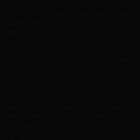
女儿是小医仙。为女儿心系萧炎而大伤脑筋，为女儿终生大事，自
助萧炎打败帝国炼药师公会会长法犸。在晚年时成就了斗帝因此成
为了大陆上最强者。
凌潇肃
韩枫
药尘大弟子，六品炼药师，出卖自己的师父，暗中偷袭，后来投靠
魂殿，伪装成迦南学院的教学长老之一。怨恨萧家，对萧炎极其严
格，讽刺，虐待。戏终前，夺取萧炎手中纳戒，进入戒中内部空
间，欲与师父药尘再次索要冷焰与斗技技法。
李若彤
古文心
萧炎的母亲，古夏的长女，萧战的妻子，药尘的首徒。美丽端庄，
优雅大方，是药尘最钟爱、最器重的弟子。在与魂殿决战之时，因
为遭到韩枫的叛变，她蒙受着不白之冤。在第一集之中，自杀以明
志。
李子峰