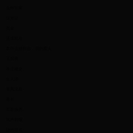
金粉世家
绿萝花
黑金
还珠格格
拿什么拯救你，我的爱人
玉观音
孝庄秘史
女人汤
暴风法庭
青衣
军歌嘹亮
风声鹤唳
隐姓埋名