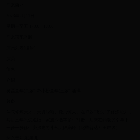
马来西亚
2023年2月11日
星期一至五 17:00 - 18:00
马来语配音版
演员列表[编辑]
演员
角色
介绍
吴磊童年(九岁):释小松童年(五岁):潘琪
萧炎
斗气修炼天才，天资聪颖、毅力惊人。在12岁“丧失”了修炼能力，
其后三年忍受退婚、家族冷遇等多种打击，后来在药老的引导下，
一步一步修仙变强走向斗气大陆巅峰（此季暂达斗王层级）。
林允童年:张馨儿