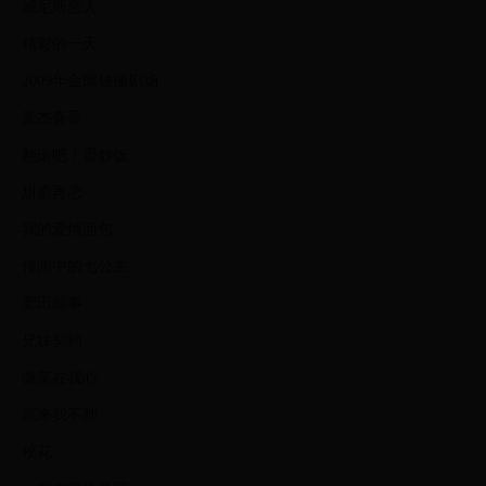
威尼斯恋人
精彩的一天
2009年金鹰独播剧场
豪杰春香
翻滚吧！蛋炒饭
甜蜜再恋
我的爱情面包
传闻中的七公主
肥田囍事
兄妹契约
微笑在我心
原来我不帅
校花