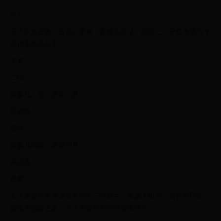
古元
五大家族古族，古文心弟弟，萧薰儿生父。因父亡，升任为第六十
四代东龙岛岛主。
于安
二伯
萧薰儿二伯，萧炎二舅。
陈威旭
四叔
萧薰儿四叔，萧炎四舅。
高宏亮
古夏
五大家族古族东龙岛第六十三代岛主，萧薰儿祖父，萧炎外祖父。
因喝下范崂之血，为了不受控制自毁命珠而亡。