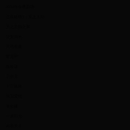
2004年金鹰剧场
还珠格格3：天上人间
天之云地之雾
公安局长
天地有爱
霍元甲
血玲珑
王中王
十三格格
保卫爱情
半生缘
一米阳光
布衣天子