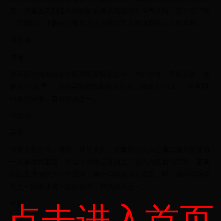
禁，并逼迫其制造出无数的分身及傀儡扰乱斗气大陆。后于第27集
（卫视版）让萧炎的骨灵冷火烧死自己放在魂殿祭坛上的本尊。
谷嘉诚
虎伽
原著版虎伽为迦南学院外院副院长之孙，内心女性，天赋异禀，被
称为"人妖男"。迦南学院外院副院长孙女，被称为“妖女”，在本剧
中改为男性，萧炎好友之一。
伍嘉成
昊天
修炼血色斗气，嗜血，外号血剑，对萧炎的实力心服口服并发誓有
一天要战胜萧炎，也是个光明磊落的主。进入内院后与萧炎、萧薰
儿以及虎伽结为一个团体，迦南学院执法队成员，唯一炼药学院学
生之一跟著斗者一起的好友，萧炎好友之一。
肖战
点击进入首页
林修崖