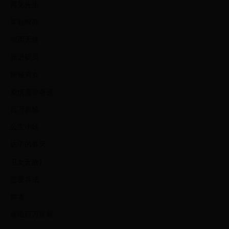
再见先生
军歌嘹亮
假面天使
新进职员
神秘男女
爱情需要奇迹
百万新娘
公主小妹
达子的春天
丑女无敌1
恋爱兵法
舞者
嫁给百万富翁