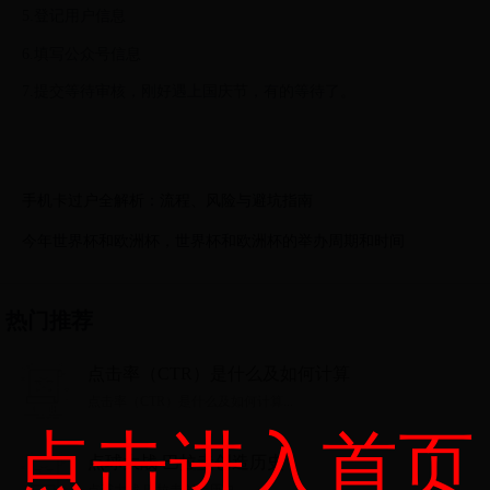
5.登记用户信息
6.填写公众号信息
7.提交等待审核，刚好遇上国庆节，有的等待了。
手机卡过户全解析：流程、风险与避坑指南
今年世界杯和欧洲杯，世界杯和欧洲杯的举办周期和时间
热门推荐
点击率（CTR）是什么及如何计算
点击率（CTR）是什么及如何计算...
点击进入首页
点球大战 巴拉圭创造历史