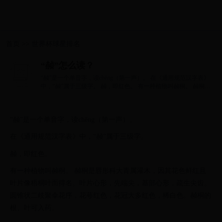
首页
>>
世界杯球星排名
“赪”怎么读？
“赪”是一个单音字，读chēng（第一声）。 在《通用规范汉字表》
中，“赪”属于三级字。 赪，即红色。 有一种植物叫赪桐。 赪桐是
唇形科大...
“赪”是一个单音字，读chēng（第一声）。
在《通用规范汉字表》中，“赪”属于三级字。
赪，即红色。
有一种植物叫赪桐。 赪桐是唇形科大青属灌木，因其花色鲜红且
叶片像梧桐叶而得名。叶片心形，先端尖，基部心形，疏生尖齿。
圆锥状二歧聚伞花序，花萼红色，花冠大多红色，稀白色。赪桐的
根、叶可入药。