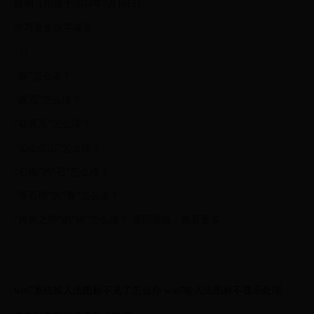
赪桐（拍摄于2024年7月16日）
学习更多汉字读音
↓↓↓
“箍”怎么读？
“拨冗”怎么读？
“旮旯儿”怎么读？
“屲仚屳冚”怎么读？
“召南”的“召”怎么读？
“番石榴”的“番”怎么读？
“掎角之势”的“掎”怎么读？ 返回搜狐，查看更多
win7系统输入法图标不见了怎么办 win7输入法图标不显示处理方
法