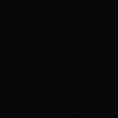
1. 选中表格里的文字 2. 点开开始选项卡，直接改字体字号 3. 在开
始里面找到段落那一块，点右下角小箭头，弹出设置框就能调段落
格式啦 4. Word是微软家的文字处理软件~
dhiffg
1、全选表格；2、表格工具栏中选”中部居中“；3、格式工具栏中
选”更改文字方向“；这两个操作就可使文字垂直并中间居中
dswhjwilfaxn
选中文字 右击 段落
fishbigbird
电脑配置：处理器 Intel(R) Xeon(R) CPU E3-1231 v3 @ 3.40GHz
3.40 GHz内 存 16.0 GB系 统：WIN10 64 位操作系统软件版本：
microsoft office 2016实现word设置表格的段落格式，需要三步。第
一步：将鼠标移动至表格左上角出，点击全选十字符号，选中整个
表格。如下图所示：第二步：点击word上方工具栏中“段落”选项右
下角的下拉菜单，弹出段落选项卡，进行表格的段落格式设置，设