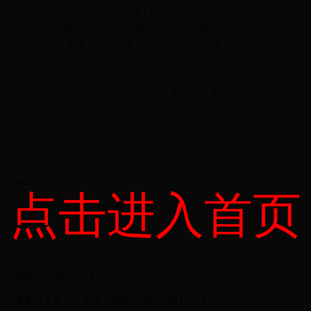
置完毕后，点击保存即可。如下图所示：下面我们进行示范，例如
我们设置左侧缩进2字符，右侧缩进2字符，首行缩进2字符，行距
为2倍行距，效果如下图：希望我的回答能对您有所帮助。
a159w258p357
你在表格之外的地方设置好格式了在复制粘贴 首行缩进若没办法
了就直接敲空格
1haoyiwang
可以这样来实现：开始---段落---
sqawmjy
点击进入首页
可以调整一下那个页边距,内容跑到表格外?没明白
魅莱m9手机怎么样
海关结关是什么意思？和放行的区别是什么？