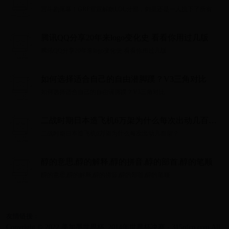
人抗下了所有
宫斗剧落幕！GRF官宣解散LOL分部，剑皇还是一人抗下了所有...
腾讯QQ分享20年来logo变化史 看看你用过几版
腾讯QQ分享20年来logo变化史 看看你用过几版...
如何选择适合自己的自由潜脚蹼？V3三角对比
如何选择适合自己的自由潜脚蹼？V3三角对比...
二战时期日本造飞机6万架为什么每次出动几百
架？
二战时期日本造飞机6万架为什么每次出动几百架？...
醇的意思,醇的解释,醇的拼音,醇的部首,醇的笔顺
醇的意思,醇的解释,醇的拼音,醇的部首,醇的笔顺...
友情链接：
Copyright © 2022 美加墨世界杯_2014年世界杯决赛 - 315nfcp.com All