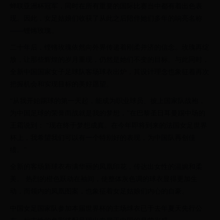
蝉联亚洲杯冠军，同时在所有重要的国际比赛当中都有着出色表
现。因此，女足姑娘们收获了从此之后陪伴她们多年的响亮名称
——铿锵玫瑰。
二十年后，铿锵玫瑰依然向外界传递着刚柔并济的信念。玫瑰再绽
放，让那些辉煌的岁月重现，仍然是她们不变的目标。与此同时，
全新中国国家女子足球队客场球衣出炉，其设计理念也象征着再次
把握机会和实现目标的美好愿望。
“从我开始踢球的第一天起，能成为职业球员、披上国家队战袍，
为中国足球的荣誉而战就是我的梦想，”在巴黎圣日耳曼踢中场的
王霜说到： “现在终于梦想成真。在今年即将到来的法国女足世界
杯上，我希望我们可以有一个特别好的表现，为中国队再创佳
绩。”
全新的客场新球衣布满华丽的凤凰印花，传达出女性的温婉和柔
美。 热烈的橙色跃动在袖间，使整体灰色调的球衣显得更加生
动，而领内的凤凰图案，也象征着女足姑娘们内心的自豪。
中国女足国家队参加本届世界杯的主场球衣已于去年夏天先行公