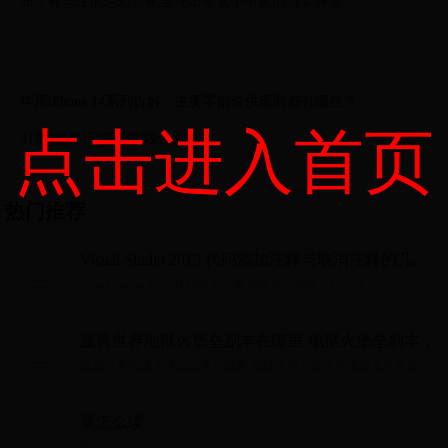
布，标志性的色彩搭配呈现出专属于中国的昌荣兴盛。
苹果iPhone 14系列拆解：主要零部件供应商都有哪些？
点击进入首页
31部“黄暴污”美剧按段位划分
热门推荐
Visual Studio 2019 代码添加注释与取消注释的几种
方法
Visual Studio 2019 代码添加注释与取消注释的几种方法...
魔兽世界地狱火堡垒副本在哪里 地狱火堡垒副本在
哪里及任务攻略 专家说
魔兽世界地狱火堡垒副本在哪里 地狱火堡垒副本在哪里及任务攻略
专家说...
嶪怎么读
嶪怎么读...