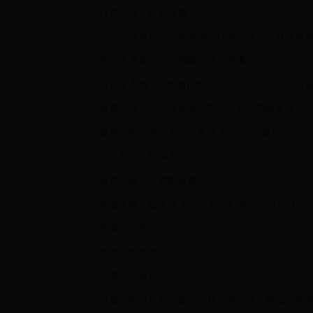
行動變慢、容易疲倦
這些都是典型的「狗懷孕有什麼特徵」，並非異
狗狗生產前兆：最關鍵的 8 大徵象
臨近生產時，母狗會同時出現多項變化，以下為
築巢行為：不停抓地板、墊子，尋找隱蔽角落
食慾明顯下降：多在生產前 24 小時內發生
坐立難安、焦躁不安
過度喘氣（非運動造成）
體溫下降：從正常 38.3～39.2°C 降至約 37.2°C
乳腺分泌乳汁
軟便或輕微腹瀉
頻繁舔拭陰部
只要同時符合其中多項，就代表已進入明確的狗