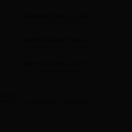
【高速传输】联想USB3.0移动硬盘F308机械
1TB
硬盘轻薄便携稳定黑1TB...
最全梦幻辅助工具盘点：提升效
率，事半功倍
最全梦幻辅助工具盘点：提升效率，事半功
倍...
到底什麼叫欲仙欲死？性學家：五
招教你陰道高潮體驗技巧
到底什麼叫欲仙欲死？性學家：五招教你陰道
高潮體驗技巧...
西藏十大明星排行榜 出生在西藏
最有名的明星艺人有哪些
西藏十大明星排行榜 出生在西藏最有名的明
星艺人有哪些...
友情链接：
Copyright © 2022 美加墨世界杯_2014年世界杯决赛 -
315nfcp.com All Rights Reserved.