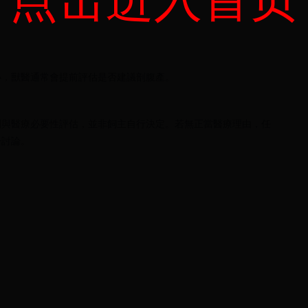
小，獸醫通常會提前評估是否建議剖腹產。
利與醫療必要性評估，並非飼主自行決定。若無正當醫療理由，任
分討論。