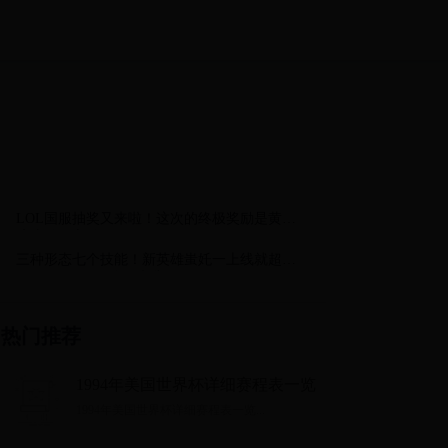
LOL国服抽奖又来啦！这次的终极奖励是黄龙
瞎皮肤，心动了吧？
三种形态七个技能！新英雄蚩奼一上线就超标
了？S41最强三体人来袭！
热门推荐
1994年美国世界杯详细赛程表一览
1994年美国世界杯详细赛程表一览...