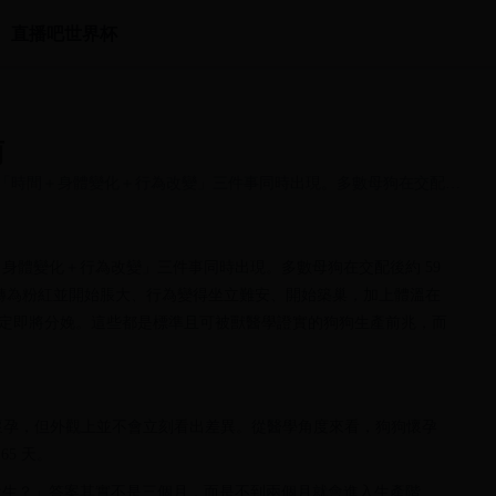
直播吧世界杯
南
「時間＋身體變化＋行為改變」三件事同時出現。多數母狗在交配後
身體變化＋行為改變」三件事同時出現。多數母狗在交配後約 59
頭轉為粉紅並開始脹大、行為變得坐立難安、開始築巢，加上體溫在
幾乎可以判定即將分娩。這些都是標準且可被獸醫學證實的狗狗生產前兆，而
床懷孕，但外觀上並不會立刻看出差異。從醫學角度來看，狗狗懷孕
65 天。
會生？」答案其實不是三個月，而是不到兩個月就會進入生產階