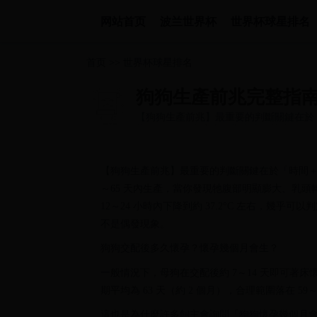
网站首页
波兰世界杯
世界杯球星排名
首页
>>
世界杯球星排名
狗狗生產前兆完整指
【狗狗生產前兆】最重要的判斷關鍵在於
約 59～65 天內生產，當你發現牠腹...
【狗狗生產前兆】最重要的判斷關鍵在於「時間＋
～65 天內生產，當你發現牠腹部明顯膨大、乳
12～24 小時內下降到約 37.2°C 左右，
不是偶發現象。
狗狗交配後多久懷孕？懷孕幾個月會生？
一般情況下，母狗在交配後約 7～14 天即可著
期平均為 63 天（約 2 個月），合理範圍落在 59～
這也是為什麼許多飼主會詢問「狗狗懷孕幾個月