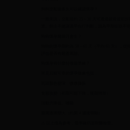
狗狗交配後多久可以確認懷孕？
一般來說，交配後約 25～30 天可透過超音波初步
查。飼主不建議過早自行判斷，因為早期症狀不
狗狗懷孕幾個月會生？
狗狗的懷孕期約為 58～65 天（平均 63 天）
評估是否有難產風險。
狗懷孕有什麼特徵最準確？
常見且較可靠的懷孕徵象包括：
乳頭顏色變深、微微腫脹
食慾改變（初期可能下降，後期增加）
活動力降低、嗜睡
腹圍逐漸變大（約第 4 週後明顯）
⚠️ 以上僅為參考，最準確仍是獸醫檢查。