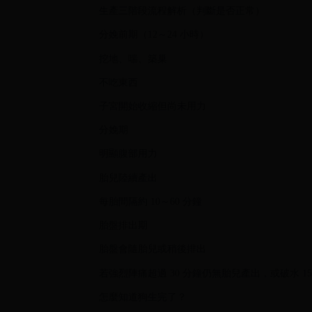
生產三階段流程解析（判斷是否正常）
分娩前期（12～24 小時）
挖地、喘、築巢
不吃東西
子宮開始收縮但尚未用力
分娩期
明顯腹部用力
胎兒陸續產出
每胎間隔約 10～60 分鐘
胎盤排出期
胎盤會隨胎兒或稍後排出
若強烈陣痛超過 30 分鐘仍無胎兒產出，或破水 
怎麼知道狗生完了？