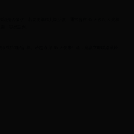
確認是否懷孕；若要更準確判斷胎數，通常會在 45 天後以 X 光檢
明顯，容易誤判。
，從排卵成功開始計算。若超過 第 65 天仍未生產，建議立即聯絡獸醫