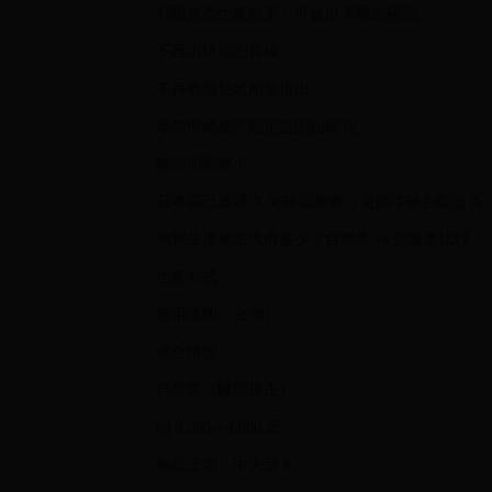
判斷是否生產結束，可從以下幾點確認：
不再出現強烈宮縮
不再有胎兒或胎盤排出
母狗情緒趨於穩定並開始哺乳
腹部明顯縮小
若事前已透過 X 光確認胎數，更能準確判斷是否
狗狗生產費用大概多少？自然產 vs 剖腹產比較
生產方式
費用區間（台灣）
適合情況
自然產（醫院接生）
約 3,000～4,000 元
胎位正常、中大型犬