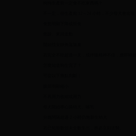
狗狗生產前一定會不吃東西嗎？
不一定，但生產前 12～24 小時，不少母犬會出現
食慾明顯下降或拒食
焦躁、來回走動
開始找安靜角落築巢
若完全不吃超過一天，或伴隨精神不佳，應即時
怎麼知道狗生完了？
可從以下幾點判斷：
腹部明顯縮小
不再用力收縮或用力
母犬開始專心舔幼犬、哺乳
分娩間隔超過 2 小時仍無新生幼犬
若已知胎數但未全數生出，務必立刻送醫。