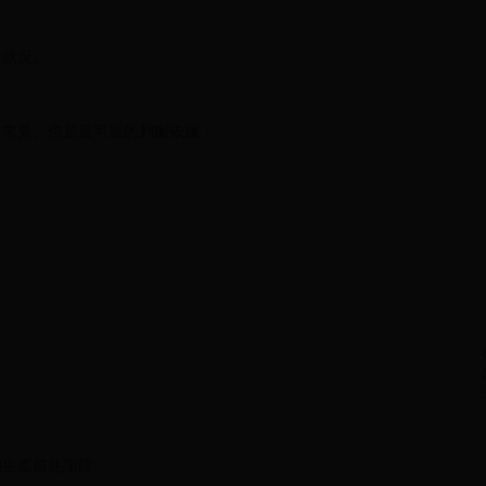
常狀況。
最常見、也是最可靠的判斷依據：
狗生產前兆階段。