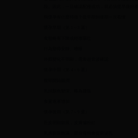
段。因此，一旦確認配種成功，就必須提早做好
狗懷孕有什麼特徵？從早期到後期一次看懂
懷孕早期（第 1～3 週）
食慾略有下降或輕微嘔吐
行為變得安靜、嗜睡
外觀變化不明顯，需靠超音波確認
懷孕中期（第 4～6 週）
腹部開始圓潤
乳頭顏色變深、略為腫脹
食量逐漸增加
懷孕後期（第 7～9 週）
肚皮明顯鼓脹，皮膚偏粉紅
乳房膨脹飽滿，部分母狗會提前泌乳