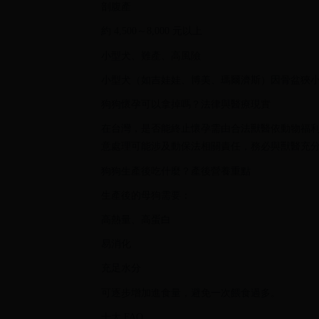
剖腹產
約 4,500～8,000 元以上
小型犬、難產、高風險
小型犬（如吉娃娃、博美、瑪爾濟斯）因骨盆狹
狗狗懷孕可以拿掉嗎？法律與醫療現實
在台灣，是否能終止懷孕需由合法獸醫依動物福
意處理可能涉及動保法相關責任，務必與獸醫充
狗狗生產後吃什麼？產後營養重點
生產後的母狗需要：
高熱量、高蛋白
易消化
充足水分
可逐步增加進食量，避免一次餵食過多。
十大 FAQ