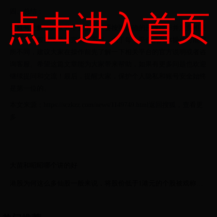
四、总结：
点击进入首页
手机号的解绑其实并不复杂，只要按照正确的步骤操作并注意相关
事项，一般都能顺利完成。不过，由于每个平台的具体操作可能有
所不同，建议大家在操作前先了解一下相关平台的官方说明或者咨
询客服。希望这篇文章能为大家带来帮助，如果有更多问题也欢迎
继续提问和交流！最后，提醒大家，保护个人隐私和账号安全始终
是第一位的。
本文来源：https://sczkzz.com/news/1149749.html返回搜狐，查看更
多
大苗和昭昭哪个讲的好
港股为何这么多仙股一般来说，将股价低于1港元的个股被戏称
为“仙股”。长期以来，仙