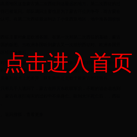
朗高原地区这是蒙古第二次西征到达最远的地方。第二次西征的过
不得已被返回。部队调回主要也是为了蒙古汗位的争夺，而古蒙在
的认可。在第二次西征最远到达了小亚西亚地区，地中海各国纷纷
的西征主要对象是欧洲各国。在第一次和第二次西征的基础，蒙古
帝国的版图。当欧洲各国听到蒙古又一次组织西征时。欧洲各国开
地区经过修整后。
点击进入首页
当时整个欧洲最为强悍的军队。欧洲的各个国家对联军有有着十足
与积极寻找米蒙古主力硬碰硬的激战的机会。两军最终两军匈牙利
在装备和战术上的差异，联军最终还是败于被蒙古的轻骑兵。
后只有几千人逃回了，蒙古在歼灭东欧联军后，不断的追击追击到
中，蒙古在攻打南宋的过程中不幸身亡。听到大汗死亡后，，西征
落。
次。返回搜狐，查看更多