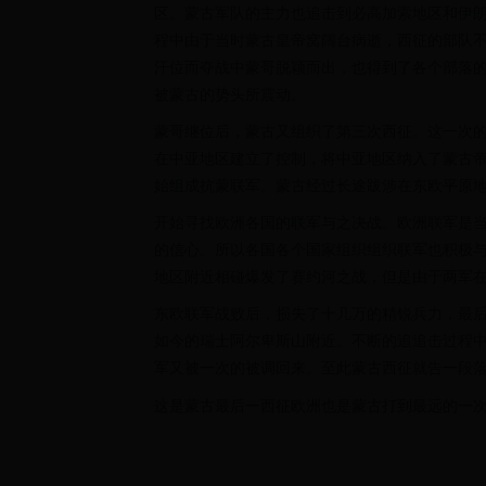
区。蒙古军队的主力也追击到必高加索地区和伊
程中由于当时蒙古皇帝窝阔台病逝，西征的部队
汗位而夺战中蒙哥脱颖而出，也得到了各个部落
被蒙古的势头所震动。
蒙哥继位后，蒙古又组织了第三次西征。这一次
在中亚地区建立了控制，将中亚地区纳入了蒙古
始组成抗蒙联军。蒙古经过长途跋涉在东欧平原
开始寻找欧洲各国的联军与之决战。欧洲联军是
的信心。所以各国各个国家组织组织联军也积极
地区附近相碰爆发了赛约河之战，但是由于两军
东欧联军战败后，损失了十几万的精锐兵力，最
如今的瑞士阿尔卑斯山附近。不断的追追击过程
军又被一次的被调回来。至此蒙古西征就告一段
这是蒙古最后一西征欧洲也是蒙古打到最远的一