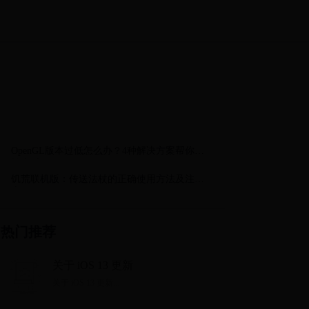
OpenGL版本过低怎么办？4种解决方案帮你轻
松应对
饥荒联机版：传送法杖的正确使用方法及注意
事项
热门推荐
关于 iOS 13 更新
关于 iOS 13 更新...