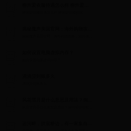
柳州爱衣服待遇怎么样 柳州爱衣
服招聘
柳州爱衣服待遇怎么样 柳州爱衣服招聘...
揭秘魔声美国官网：海外购物攻
略，如何挑选心仪的耳机？
揭秘魔声美国官网：海外购物攻略，如何挑选
心仪的耳机？...
如何设置电脑虚拟内存？
如何设置电脑虚拟内存？...
滴滴贷到账多久
滴滴贷到账多久...
风花雪月是什么意思及用法？例句
帮你轻松理解
风花雪月是什么意思及用法？例句帮你轻松理
解...
运河畔，拱宸桥边，有一家集自然
教育和人文特色为一体的双语幼儿