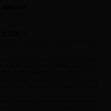
直播吧世界杯
里才回来？
向西部挺近，部队在西进的过程中，一直所向披靡，打到了黑海附
挺近，部队在西进的过程中，一直所向披靡，打到了黑海附近，这
国，西进欧洲，以振国威 在歼灭花落子模国后，其残余势力又在与
蒙古帝国，企图收复在中亚的领土和光复在中亚的定位。
把精力放在西夏战场中，在蒙古攻打西夏过程中，成吉思汗不幸病
以西夏灭亡而结束，而后蒙古与金朝的十多年的战争中也是金朝灭
在第二次西征的过程中，蒙古又组织近10万的兵力向中亚西部地
次，由于花剌子模国的残污残余势力寡不敌众，逃到了必高加索地