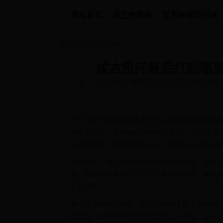
网站首页
波兰世界杯
世界杯球星排名
首页
>>
波兰世界杯
成吉思汗最后打到哪
灭了花剌子模国后成吉思汗又令部队继续
近，这便是蒙古第一次西征到达最远...
灭了花剌子模国后成吉思汗又令部队继续向西部
便是蒙古第一次西征到达最远的地方。 灭中亚各
中亚等地方小国和东欧的一些小国勾结一起对付
而这一次，成吉思汗在灭掉花剌子模国后，就又
逝，蒙古与西夏经历了二十几年的战争中，最终
亡而结束。
蒙古灭金战争结束后，蒙古又组织了第二次西征，
区挺进，顺带歼灭了中亚地区的几个小国。这一