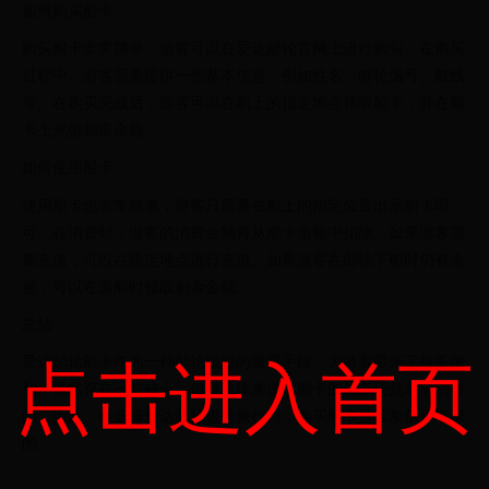
如何购买船卡
购买船卡非常简单，游客可以在爱达邮轮官网上进行购买。在购买
过程中，游客需要提供一些基本信息，例如姓名、邮轮编号、航线
等。在购买完成后，游客可以在船上的指定地点领取船卡，并在船
卡上充值相应金额。
如何使用船卡
使用船卡也非常简单，游客只需要在船上的指定位置出示船卡即
可。在消费时，游客的消费金额将从船卡余额中扣除。如果游客需
要充值，可以在指定地点进行充值。如果游客在邮轮下船时仍有余
额，可以在退船时领取剩余金额。
总结
爱达邮轮船卡作为一种邮轮旅游的重要手段，为游客带来了很多便
点击进入首页
利。虽然存在一些缺点，但是总体来说，船卡的优点还是非常明显
的。因此，在选择爱达邮轮进行旅行时，购买船卡是非常值得考虑
的。