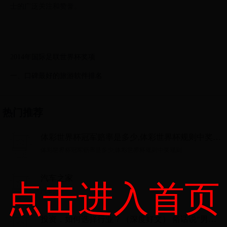
士的广泛关注和赞誉。
2014年国际足联世界杯奖项
一、口碑最好的旅游软件排名
热门推荐
体彩世界杯冠军赔率是多少,体彩世界杯规则中奖规
则
体彩世界杯冠军赔率是多少,体彩世界杯规则中奖规则...
汽车之家
点击进入首页
汽车之家...
投资，如何选择行业？（深度好文） 俗话说“男怕