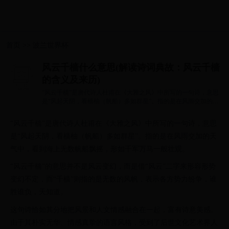
首页
>>
波兰世界杯
风云千樯什么意思(解读诗词典故：风云千樯
的含义及来历)
“风云千樯”是唐代诗人杜甫在《大雅之风》中所写的一句诗，意思
是“风起天阴，看樯柚（帆船）多如群星”。指的是在风雨交加的天
气中，...
“风云千樯”是唐代诗人杜甫在《大雅之风》中所写的一句诗，意思
是“风起天阴，看樯柚（帆船）多如群星”。指的是在风雨交加的天
气中，看到海上无数帆船飘摇，形如千军万马一般壮观。
“风云千樯”的意思并不是风云变幻，而是借“风云”二字来形容形势
变幻不定，而“千樯”则指的是无数的风帆，表示各方势力纷争，谁
胜谁负，天知道。
这句诗恰如其分地把风景和人文情感融合在一起，富有诗意美感。
由于其朴实无华、情感真挚的语言风格，受到了后世文化艺术界人