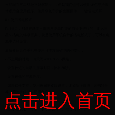
虽然现在三星S6还不能解锁root，但是我们也可以使用绿色守护来
休眠后台应用程序。使用绿色守护的桌面插件，一键省电关屏！
8：使用省电模式
以上8点，都是在基本不影响系统高性能的前提下进行的，那么三
星S6省电的终极宝典，就是使用系统自带的省电模式了，可以在电
源中选择设置。
最后介绍几条手机在使用习惯方面省电的小技巧：
- 不上网的时候，请关闭WIFI/3G/2G网络。
- 设置较短的自动关屏幕时间，比如30秒。
- 设置较低的屏幕亮度。
- 如果软件支持，使用夜间浏览版设置，比如新浪微博、读书软件
等，因为夜间版会用黑色底色。
点击进入首页
- 尽量使用黑色、深色的系统主题。
- 经常清理SD卡数据，不要留太多的垃圾文件在里面。