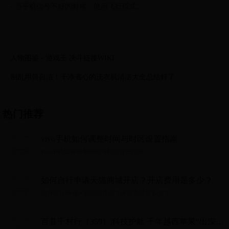
- 当手机信号不好的时候，使用飞行模式。
人物图鉴 - 游戏王 决斗链接WIKI
别乱用筒自洁！干净省心的洗衣机清洁大全总结好了
热门推荐
vivo手机如何调整时间与时区设置指南
vivo手机如何调整时间与时区设置指南...
如何自行申请天猫商城开店？开店费用是多少？
如何自行申请天猫商城开店？开店费用是多少？...
百县千村行（359）|科技护航 千年越西苹果“出深