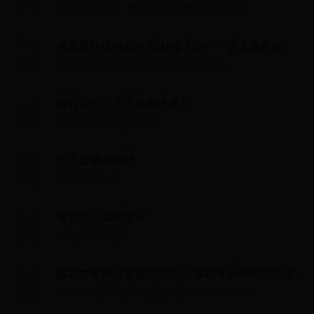
山”
百县千村行（359）|科技护航 千年越西苹果“出深山”...
火龙果什么时候吃 最好每天吃一个火龙果害处
火龙果什么时候吃 最好每天吃一个火龙果害处...
钉钉管理怎么设置排班表？
钉钉管理怎么设置排班表？...
什么是成本摊销
什么是成本摊销...
镓为什么卖得便宜
镓为什么卖得便宜...
体彩世界杯冠军赔率是多少,体彩世界杯规则中奖规
则
体彩世界杯冠军赔率是多少,体彩世界杯规则中奖规则...