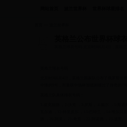
网站首页
波兰世界杯
世界杯球星排名
首页
>>
波兰世界杯
英格兰公布世界杯球衣
英格兰球衣号码 北京时间6月4日，英格
号，凯恩穿上象征主力中锋的9号，而...
英格兰球衣号码
北京时间6月4日，英格兰国家队公布了俄罗斯世界
中锋的9号，而曼联中场林加德则接过了传奇的7
英格兰队具体球衣号码：
1-皮克福德 ，2-沃克 ，3-罗斯， 4-戴尔 ，5-斯通
瓦尔迪 ，12-特里皮尔 ，13-巴特兰 ，14-维尔贝克，
德 ，20-阿里， 21-奇克 ，22-阿诺德 ，23-波普。