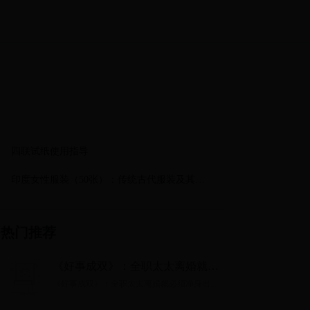
四联试纸使用指导
印度女性服装（50张）：传统古代服装及其在
印度的名字，时尚的独立风格
热门推荐
《好事成双》：全职太太离婚就必
须净身出户？
《好事成双》：全职太太离婚就必须净身出
户？...