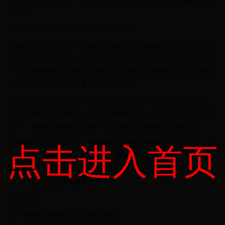
的恐惧。
4. 狗狗对雷声的恐惧与其他动物的比较
狗狗对雷声的恐惧并不是独特的现象，许多动物在面对雷雨时也会
表现出类似的反应。例如，猫咪同样对雷声敏感，许多猫在雷雨天
气中会选择躲藏。与狗狗不同的是，猫咪通常更倾向于寻找隐蔽的
地方来保护自己，而不是寻求主人的安慰。
许多小型动物，如兔子和仓鼠，也会在雷声中表现出恐慌的状态。
这些动物的生理结构和心理反应与狗狗有相似之处，显示出在自然
界中，动物们普遍对突发的声音和环境变化有着强烈的敏感性。
了解狗狗为什么怕打雷，能够帮助我们更好地理解它们的行为，采
点击进入首页
取有效的措施来减轻它们的恐惧。通过创造安全的环境、使用舒缓
的声音和进行适应性训练，主人可以有效地帮助狗狗度过雷雨天
气，让它们在这种情况下更加平静。
常见问答
问：狗狗在雷雨中会有怎样的表现？