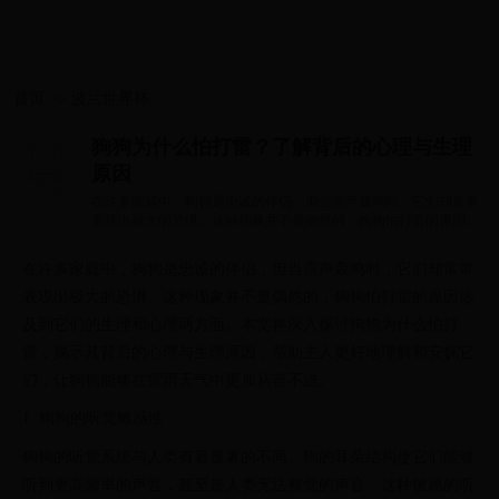
首页
>>
波兰世界杯
狗狗为什么怕打雷？了解背后的心理与生理
原因
在许多家庭中，狗狗是忠诚的伴侣，但当雷声轰鸣时，它们却常常
表现出极大的恐惧。这种现象并不是偶然的，狗狗怕打雷的原因涉
及到它们的...
在许多家庭中，狗狗是忠诚的伴侣，但当雷声轰鸣时，它们却常常
表现出极大的恐惧。这种现象并不是偶然的，狗狗怕打雷的原因涉
及到它们的生理和心理两方面。本文将深入探讨狗狗为什么怕打
雷，揭示其背后的心理与生理原因，帮助主人更好地理解和安抚它
们，让狗狗能够在雷雨天气中更加从容不迫。
1. 狗狗的听觉敏感性
狗狗的听觉系统与人类有着显著的不同。狗的耳朵结构使它们能够
听到更高频率的声音，甚至是人类无法察觉的声音。这种敏感的听