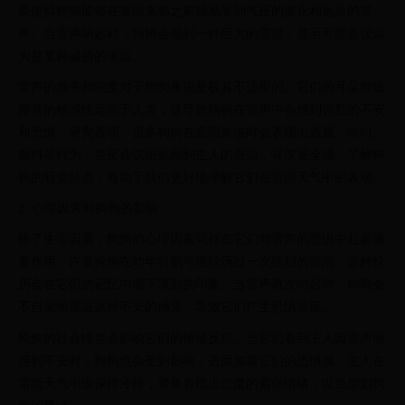
觉使得狗狗能够在雷雨来临之前就感受到气压的变化和远处的雷
声。当雷声响起时，狗狗会感到一种巨大的震撼，甚至可能会误以
为是某种威胁的来临。
雷声的频率和响度对于狗狗来说是极其不适应的。它们的耳朵对低
频音的敏感性远高于人类，这导致狗狗在雷声中会感到强烈的不安
和恐惧。研究表明，很多狗狗在雷雨来临时会表现出逃避、吠叫、
颤抖等行为，甚至会试图躲藏到主人的身边，寻求安全感。了解狗
狗的听觉特点，有助于我们更好地理解它们在雷雨天气中的表现。
2. 心理因素对狗狗的影响
除了生理因素，狗狗的心理因素同样在它们对雷声的恐惧中起着重
要作用。许多狗狗在幼年时期可能经历过一次强烈的雷雨，这种经
历会在它们的记忆中留下深刻的印象。当雷声再次响起时，狗狗会
不自觉地重温这种不安的感觉，导致它们产生恐惧反应。
狗狗的社会性也会影响它们的情绪反应。当它们看到主人因雷声而
感到不安时，狗狗也会受到影响，进而加重它们的恐惧感。主人在
雷雨天气中应保持冷静，避免表现出过度的紧张情绪，以免加剧狗