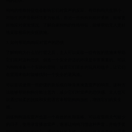
狗的恐惧。
狗狗的性格特征也会影响它们对雷声的反应。有些狗狗天生胆小，
对陌生的声音和环境更为敏感，而另一些狗狗则相对勇敢，能够更
好地应对突发情况。了解自家狗狗的性格特征，能够帮助主人更好
地采取相应的安抚措施。
3. 如何帮助狗狗应对雷声的恐惧
了解狗狗为什么怕打雷之后，主人可以采取一些有效的措施来帮助
它们应对这种恐惧。创造一个安全舒适的环境是非常重要的。可以
为狗狗准备一个安静的空间，放置它们喜欢的玩具和毯子，让它们
在雷雨来临时能够找到一个安全的避风港。
可以尝试使用一些舒缓的音乐或白噪音来掩盖雷声的响亮。这种方
法能够帮助狗狗分散注意力，减少它们对雷声的恐惧感。主人也可
以通过轻柔的抚摸和安慰语言来帮助狗狗放松，增强它们的安全
感。
训练狗狗适应雷声也是一个有效的长期策略。可以在雷雨天气较少
的日子，使用录音播放雷声，逐渐让狗狗习惯这种声音，并给予奖
励以增强它们的信心。通过这样的方式，狗狗能够逐步克服对雷声