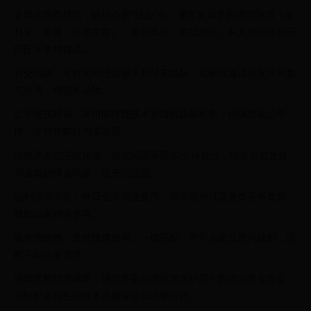
多样化游戏模式：除核心的“扯旋”外，通常集成多种流行游戏（如
扑克、麻将、斗地主等），支持单机、在线对战、私人房间及公开
匹配等多种模式。
社交功能：支持实时语音聊天和好友组队，玩家可邀请好友共同参
与对局，增强互动性。
公平竞技环境：采用防作弊技术和随机匹配机制，确保游戏公平
性，并对作弊行为零容忍。
游戏亮点沉浸式体验：游戏画面采用3D立体设计，结合方言音效
和逼真的牌桌动画，提升沉浸感。
福利活动丰富：每日登录赠送金币、抽奖活动以及各类赛事奖励，
鼓励玩家持续参与。
操作便捷性：支持快速组局、一键匹配，并可自定义房间规则，适
配不同玩家需求。
游戏优势技术保障：通过多重加密技术保护用户数据与资金安全，
同时配备高性能服务器确保游戏流畅运行。