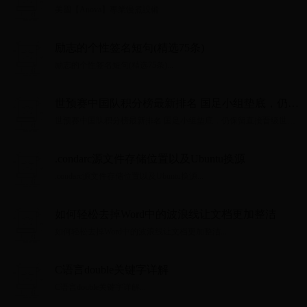
美國【Anova】專業慢煮設備...
励志的个性签名短句(精选75条)
励志的个性签名短句(精选75条)...
世预赛中国队积分榜最新排名 国足小组垫底，仍保
留直接晋级世界杯希望
世预赛中国队积分榜最新排名 国足小组垫底，仍保留直接晋级世界
杯希望...
.condarc源文件存储位置以及Ubuntu换源
.condarc源文件存储位置以及Ubuntu换源...
如何轻松去掉Word中的波浪线让文档更加整洁
如何轻松去掉Word中的波浪线让文档更加整洁...
C语言double关键字详解
C语言double关键字详解...