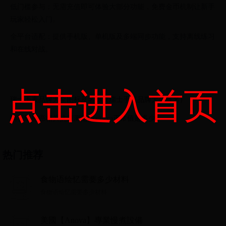
低门槛参与：无需充值即可体验大部分功能，免费金币机制让新手
玩家轻松入门。
全平台适配：提供手机版、单机版及多端同步功能，支持离线练习
和在线对战。
点击进入首页
瑞士手表品牌大全图标及名称（瑞士手表品牌大全排名）
鳞状细胞癌相关抗原测定(scc)scca正常值是多少
热门推荐
食物语绘忆需要多少材料
食物语绘忆需要多少材料...
美國【Anova】專業慢煮設備