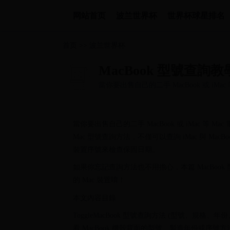
网站首页
波兰世界杯
世界杯球星排名
首页
>>
波兰世界杯
MacBook 型號查詢
當你要出售自己的二手 MacBook 或 iM
份、序號、規格
知道 Mac 型號查詢方法，不僅可以查詢 iMa
當你要出售自己的二手 MacBook 或 iMac 等
Mac 型號查詢方法，不僅可以查詢 iMac 與 MacBo
裝置序號來檢查保固日期。
如果你忘記查詢方法也不用擔心，本篇 MacBo
的 Mac 裝置唷！
本文內容目錄
ToggleMacBook 型號查詢方法 (型號、規格、
看 MacBook 機殼背面的型號、製造年份或序號方