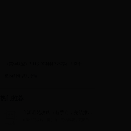
《英雄联盟》7.11女警削弱？不存在！换个思
路依然强势！
植物图像识别原理
热门推荐
血源诅咒攻略（新手向，完结撒
花，更新后记，杂谈）
血源诅咒攻略（新手向，完结撒花，更新后
记，杂谈）...