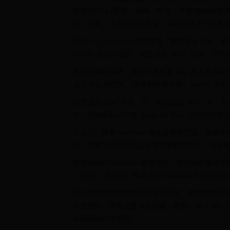
號查詢方法 (型號、規格、年份、序號)無論你想查詢 iMac、
號、規格、出廠年份或序號，都可以參考下方教
方法一：在 macOS 系統查看「關於這台 Mac
macOS 系統內建的「關於這台 Mac」資訊，可快速
查詢步驟很簡單，我們只要點選 Mac 左上角選單
這台 Mac 的型號、規格與出廠年份、macOS 版本
以我這台 iMac 為例，在「關於這台 Mac」裡，我可以清
年，也能看到晶片是 Apple M1 Pro，記憶體容量以及 
方法二：查看 MacBook 機殼背面的型號、製造
話，就無法進到系統設定裡查看相關資訊，但沒關係，
請直接翻到 MacBook 機殼背面，底部這裡會清楚顯示你的
（Serial）等資訊。像我這台 MacBook Pro 型
但如果你覺得這裡提供的資訊不足，那我們能先在 Ma
果官網的「查看裝置保固範圍」網頁，輸入 Mac 
保固到期日等資訊。