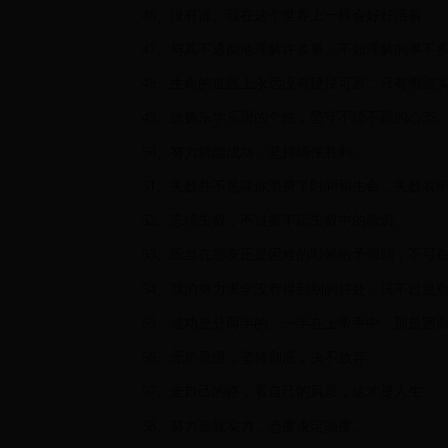
46、没有谁、我在这个世界上一样会好好活着
47、与其不透彻地理解许多事，不如理解的事不
48、生命的道路上永远没有捷径可言，只有脚踏
49、张扬乐学乐思的个性，坚守不骄不躁的心态
50、努力就能成功，坚持确保胜利。
51、失败并不意味你浪费了时间和生命，失败表
52、忘掉失败，不过要牢记失败中的教训。
53、应当在朋友正是困难的时候给予帮助，不可
54、我的努力求学没有得到别的好处，只不过是
55、成功是分两半的，一半在上帝手中，那是宿
56、无所畏惧，坚持到底，决不放弃。
57、走自己的路，看自己的风景，这才是人生
58、努力造就实力，态度决定高度。