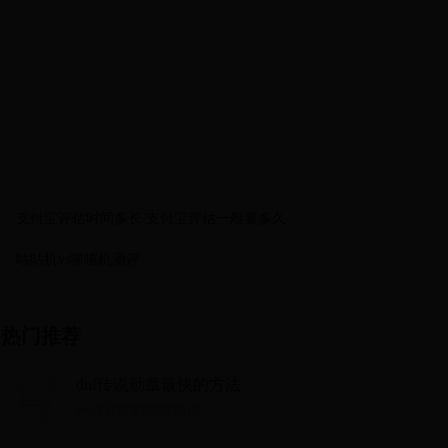
支付宝评估时间多长 支付宝评估一般要多久
咕咕机vs喵喵机测评
热门推荐
dnf传说勋章最快的方法
dnf传说勋章最快的方法...