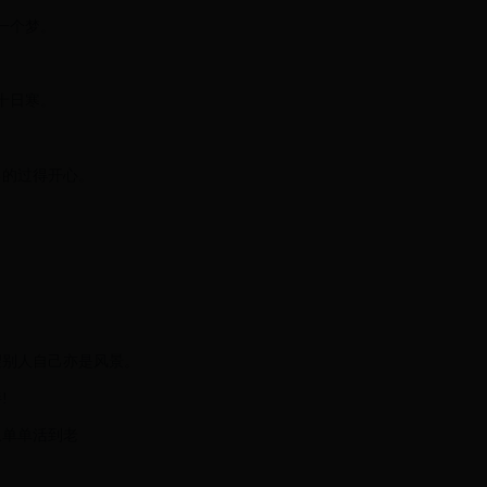
一个梦。
十日寒。
己的过得开心。
望别人自己亦是风景。
!
孤单单活到老