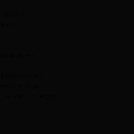
多，但都能彻底。
实地走下去
。
明你有理由重新开始。
在事情无望之后再说闲话。
愈来愈发觉自己的无知。
命;另一半在自己手中，那是拼命。