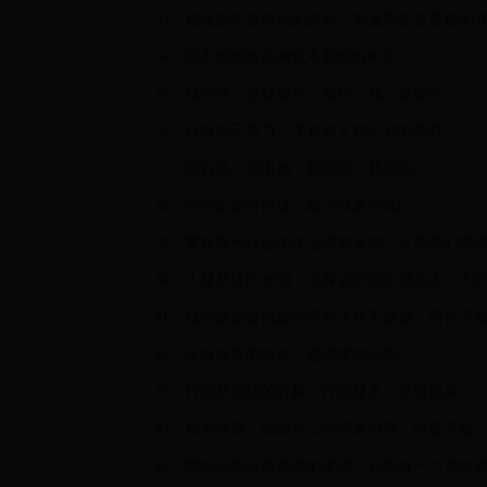
33、艰难困苦是幸福的源泉，安逸享受是苦难的
34、我不想输给距离也不要输给时间
35、我自信，故我成功、我行，我一定能行。
36、只有自己努力、才有别人想不到的惊喜
37、我自信，我出色：我拼搏，我成功!
38、欲望以提升热忱，毅力以磨平高山。
39、要在现代社会中生活很简单的，只要我们懂得
40、人越是转向光明，他身后的阴影就越大。人
41、我们最值得自豪的不在于从不跌倒，而在于
42、没有欢笑的时光，是虚度的光阴。
43、行动是成功的阶梯，行动越多，登得越高。
44、每天早晨，敲醒自己的不是钟声，而是梦想
45、哪怕是最没有希望的事情，只要有一个勇敢