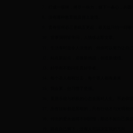
7、拧成一股绳，搏尽一份力，狠下一条心，共圆
8、没有哪种教育能及得上逆境。
9、贵有恒何必三更眠五更起，最无益只怕一日曝
10、世事洞明皆学问，人情练达即文章。
11、生活有时是令人沮丧的，但你可以努力让自
12、站在新起点，迎接新挑战，创造新成绩。
13、好学而不勤问非真好学者。
14、每个圣人都有过去，每个罪人都有未来
15、我会累，但习惯了坚强。
16、要用乐观与积极的心态去面对人生。不必仰
17、所有目标都是黑暗的，只有行动才与光明相伴
18、付出的爱永远得不到回报，那还不如自己孤
19、路在自己脚下，没有人可以决定我的方向