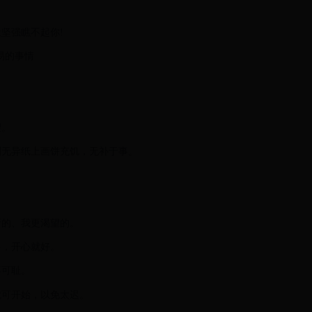
坚强瞧不起你!
易的事情
望。
则无异纸上画饼充饥，无补于事。
新的、我更渴望的。
多，开心就好。
不可耻。
就可开始，以免太迟。