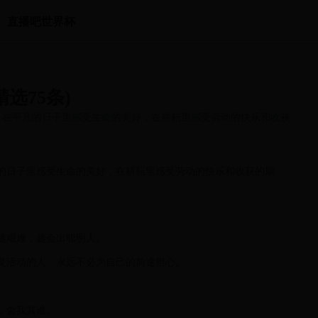
直播吧世界杯
选75条)
，在平凡的日子里感受生命的美好，在耕耘里感受劳动的快乐和收获的
的日子里感受生命的美好，在耕耘里感受劳动的快乐和收获的期
越艰难，越会出聪明人。
灵活动的人，永远不必为自己的前途担心。
，舍我其谁。