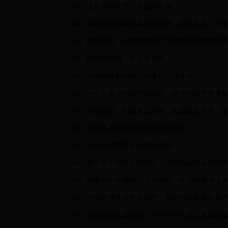
59、生死只在一季，百感泪千滴。
60、从哪里摔倒就从哪里站起来，这只是为了不让
61、敞开心扉，让爱拥抱自己!其实快乐是件很容
62、能说不能做，不是真智慧。
63、书山有路勤为径，学海无涯苦作舟。
64、一个人最大的破产是绝望，最大的资产是希
65、无论才能、知识多么卓着，如果缺乏热情，
66、形成天才的决定因素应该是勤奋。
67、没有伞的孩子必须努力奔跑!
68、我不在乎我失去我有的，可能我会因此得到
69、做事不一定成功，尽力就好。生活别要求太
70、学问是异常珍贵的东西，从任何源泉吸收都
71、打算开创新事业时，十人中有一两人赞成时