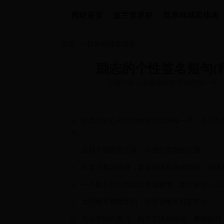
网站首页
波兰世界杯
世界杯球星排名
首页
>>
世界杯球星排名
励志的个性签名短句(精
1、让我们全心全意地收获生活的每一天
期待。 2、业精于勤而荒于嬉，行...
1、让我们全心全意地收获生活的每一天，在平凡
待。
2、业精于勤而荒于嬉，行成于思而毁于随。
3、不要只看到艰难，要看艰难后面的胜利。环境
4、一个能从别人的观念来看事情，能了解别人心
5、太阳每天都是新的，你是否每天都在努力。
6、争分夺秒巧复习，勤学苦练创佳绩、攀蟾折桂