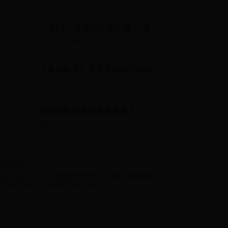
800磅等于多少公斤...
一场4-1，让朝鲜完成逆袭：2连胜
出线，还送叙利亚无缘2026世界杯
一场4-1，让朝鲜完成逆袭：2连胜出线，还送
叙利亚无缘2026世界杯...
【遥感科普】卫星遥感使用的传感
器有哪些？都有什么作用？
【遥感科普】卫星遥感使用的传感器有哪些？
都有什么作用？...
露娜洗脸仪充电需要充多久
露娜洗脸仪充电需要充多久...
友情链接：
Copyright © 2022 美加墨世界杯_2014年世界杯决赛 -
315nfcp.com All Rights Reserved.