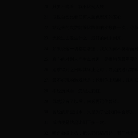
20、只要不跪着，就不比别人矮。
21、取悦自己比看任何人脸色都来的安心
22、站起来的次数能够比跌倒的次数多一次，你
23、无论过去发生什么，最好的尚未到来。
24、如果说这一切都是奢望，我又为何不笑着面
25、真心的对别人产生点兴趣，是推销员最重要
26、追求得到之日即其终止之时，寻觅的过程亦
27、最不好玩的游戏就是：轮到你上场时，规则
28、不经历风雨，怎能见彩虹。
29、既然没有了以后，何必再记住曾经。
30、曾经的那些泪水，只是为了让我们学会辨别
31、成功便是站起比倒下多一次。
32、嘴角微微上扬，把头部搞搞昂起，我们就是