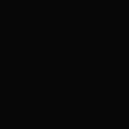
就是强者。
对。
的品格。
即失去的过程。
却改变了，人生经常如此
。
明日的强者。