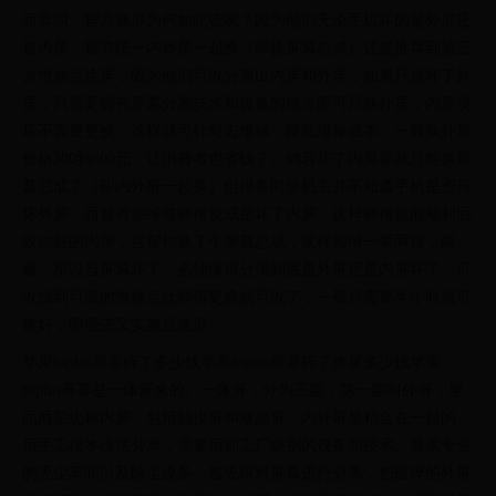
而异同。官方换屏为何如此贵呢？因为他们无论手机坏的是外屏还
是内屏，官方统一内外屏一起换（即换屏幕总成）还是推荐到第三
方维修点换屏，因为他们可以分离出内屏和外屏，如果只是坏了外
屏，只需要拥有屏幕分离技术和设备的地方即可只换外屏，内屏没
坏不需要更换。这样就可针对去维修，降低维修成本，一般换外屏
价格300到600元，让消费者也省钱了。倘若坏了内屏那就只能换屏
幕总成了（即内外屏一起换）但很多时候机主并不知道手机是否只
坏外屏，而被有些维修师傅说成是坏了内屏。这样师傅就能顺利回
收你好的内屏，且帮你换了个屏幕总成，这样师傅一举两得，两
赚。所以当屏幕坏了，必须懂得分清到底是外屏还是内屏坏了，可
以找到可靠的维修点让师傅更换就可以了，一般只需要半小时就可
换好，即经济又实惠且速度
苹果6splus屏幕碎了多少钱苹果6splus屏幕碎了换屏多少钱苹果
6splus屏幕是一体屏来的。一体屏，分为三层，第一层叫外屏，里
面两层统称内屏，包括触摸屏和液晶屏。内外屏是粘合在一起的，
用手工根本没法分离，需要用到工厂级别的设备和技术。要求专业
的无尘车间以及除尘设备，首先得对屏幕进行分离，把破碎的外屏