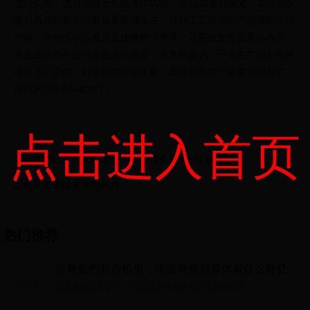
进行切割，然后清理光化固体OAC胶，然后重新贴偏光，重新贴胶
然后再压制新的原装外屏玻璃上去。这种工艺目前就广州深圳这边
才有，内地的小店都是直接换整个屏幕，还要收走你的原装内屏，
换上去的整个还经常是高仿屏幕，非常坑爹的。一直在广州开苹果
维修工厂店的，对这些都比较了解。原装的外屏一般要1000左右，
高仿的200~500都有了。
点击进入首页
【全文转载】Precision Helper:最佳免费 CHM 制作软件
如何批量删除未使用构件？
热门推荐
黄骨鱼的营养价值，吃黄骨鱼对身体有什么好处
吗？
黄骨鱼的营养价值，吃黄骨鱼对身体有什么好处吗？...