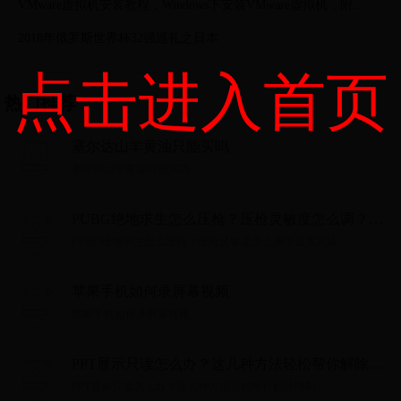
VMware虚拟机安装教程，Windows下安装VMware虚拟机，附
VMware下载，Windows各版本系统镜像下载
2018年俄罗斯世界杯32强巡礼之日本
点击进入首页
热门推荐
塞尔达山羊黄油只能买吗
塞尔达山羊黄油只能买吗...
PUBG绝地求生怎么压枪？压枪灵敏度怎么调？设
置方法
PUBG绝地求生怎么压枪？压枪灵敏度怎么调？设置方法...
苹果手机如何录屏幕视频
苹果手机如何录屏幕视频...
PPT显示只读怎么办？这几种方法轻松帮你解除限
制
PPT显示只读怎么办？这几种方法轻松帮你解除限制...