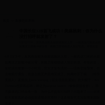
首页
>>
直播吧世界杯
中国长征12B首飞成功！美媒挑刺：你为什么
没打招呼就发射了？
6月1日下午，东风商业航天创新试验区上空，一枚高达72米的火箭
如离弦之箭般冲破云霄，两颗卫星稳稳进入预定轨道。奇怪的是，
发射成功整整...
6月1日下午，东风商业航天创新试验区上空，一枚高达72米的火箭
如离弦之箭般冲破云霄，两颗卫星稳稳进入预定轨道。奇怪的是，
发射成功整整一个小时后，官方才发布消息——没有空域预警，也
没有航行通告，就这么悄无声息地完成了。外网炸开了锅：《科学
美国人》直接扣上zero warning（完全没提前通知）的大帽子，Ars
Technica也跟风起哄，称之为surprise launch（偷偷摸摸发射）。西
方媒体的口径出奇一致：为什么不提前打招呼？问题来了——全球
航天发射真的必须提前通报全世界吗？这条规矩究竟写在哪本国际
法里？