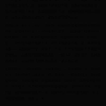
区在西北戈壁无人区，连国际主航道都不碰，自家的事自家负责，
凭什么要看别人脸色？美媒死抓流程不放，却偏偏绕过最核心的问
题：这枚火箭的真正硬实力，是奔着改写规则去的。
先说运力。长征十二号乙，72米高，往近地轨道送20吨级载荷轻而
易举。这意味着什么？一次性使用状态下，已经超过了猎鹰9号回
收状态的17.5吨。将来开启回收模式，也能保住约12吨。换句话
说，一次性把36颗卫星送上天，对它来说就是小菜一碟。再看研发
速度——从图纸到升空，仅用了21个月。主力研发团队几乎都是90
后年轻人，总体设计师赵俊淇直言：一箭36星，完全可行。这样的
迭代速度，在全球航天圈内足以刷新一拨人的三观。
还有智能化。一级火箭配一个智算中心，二级火箭配一个，双大脑
设计。正常情况下二级主控，若二级失效，一级立刻顶上，毫秒级
故障切换，可靠性极高。美媒最爱嘲讽：猎鹰9号一级回收突破600
次，而长征十二号乙首飞连回收试验都没做，差距至少十年。可笑
的是，他们装糊涂没提另一头：猎鹰9号从2008年首飞到2015年才
实现首次回收，整整七八年。