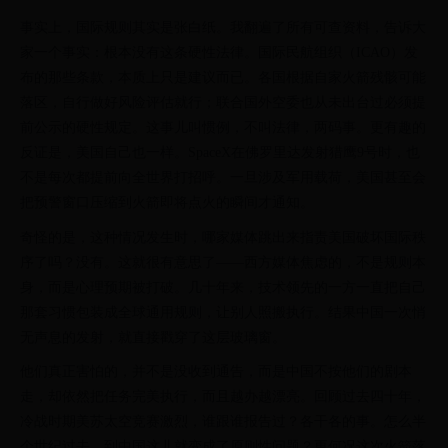
事实上，国际规则其实是张白纸。我翻遍了所有可查资料，告诉大
家一个事实：根本没有这条硬性法律。国际民航组织（ICAO）发
布的那些条款，本质上只是建议而已。各国根据自家火箭残骸可能
落区，自行做好风险评估就行；联合国外空委也从未出台过必须提
前公示的硬性规定。这事儿叫惯例，不叫法律，两码事。更有趣的
反证是，美国自己也一样。SpaceX在佛罗里达发射猎鹰9号时，也
不是每次都提前向全世界打招呼。一旦涉及军用载荷，美国甚至会
把预警窗口压缩到火箭即将点火的瞬间才通知。
奇怪的是，这种情况发生时，哪家媒体跳出来指责美国破坏国际秩
序了吗？没有。这就很有意思了——西方媒体焦虑的，不是规则本
身，而是心理预期被打破。几十年来，技术领先的一方一直把自己
那套习惯包装成全球通用规则，让别人照搬执行。结果中国一次悄
无声息的发射，就直接戳穿了这层玻璃窗。
他们真正害怕的，并不是没收到通告，而是中国不按他们的剧本
走，却依然把任务完美执行，而且越办越漂亮。回顾过去四十年，
冷战时期美苏太空竞赛激烈，谁跟谁报告过？各干各的事。怎么半
个世纪过去，到中国这儿就变成了原则性问题？更何况这次火箭落