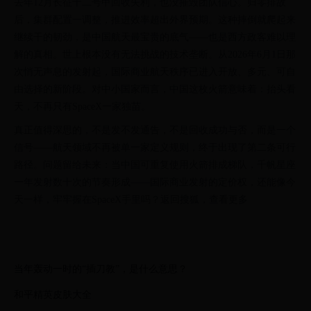
去年12月长征十二号甲回收失利，也没摧毁团队信心。归零排故
后，集群配置一调整，推进效率超出外界预期。这种摔倒就爬起来
继续干的韧劲，是中国航天最宝贵的底气——也是西方政客难以理
解的真相。世上根本没有无法挑战的技术垄断。从2026年6月1日那
次悄无声息的发射起，国际商业航天秩序已进入开放、多元、可自
由选择的新阶段。对中小国家而言，中国这枚火箭意味着：抬头看
天，不再只有SpaceX一家独苗。
真正值得深思的，不是发不发通告，不是回收成功与否，而是一个
信号——航天领域不再被单一家定义规则，终于出现了第二条可行
路径。问题留给未来：当中国可重复使用火箭排成梯队，千帆星座
一年发射数十次的节奏形成——国际商业发射的定价权，还能像今
天一样，牢牢握在SpaceX手里吗？返回搜狐，查看更多
当年轰动一时的“插刀教”，是什么意思？
和平精英皮肤大全