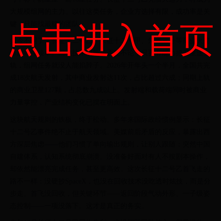
大规模组网的主力。以往这类任务，企业方选择有限，成功率是关
键，只能找最稳的团队。
点击进入首页
如今不同了，长征十二号乙、长征十二号甲、朱雀三号等商业火箭
排队等候接单。回收技术成熟与否先不论，只要有能力把卫星送上
轨，组网任务就没人能掐脖子。2026年开年头一个半月，全国共完
成18次航天发射，其中商业发射达11次，占比超过六成；同期上轨
的商业卫星127颗，占总数九成以上。发射端和载荷端同时被商业
力量掌控，产业结构变化已摆在明面上。
这块航天规则的铁板，终于松动。多年来国际政经惯例显示：长征
十二号乙事件绝不止于航天领域。美媒前后矛盾的反应，暴露出西
方深层焦虑——他们习惯了单向输出规则，让别人跟随；突然中国
自建体系，认知系统彻底崩溃。没准备好面对有人不按剧本操作，
却依然能漂亮完成任务，甚至更高效。这次长征十二号乙首飞走的
路不一样：没硬抄SpaceX，也没在回收技术没吃透时炫技，而是分
步走。首飞没回收，但关键环节——返回阶段气动外形、一子级姿
态控制——一项没落下。这才是真正的务实。