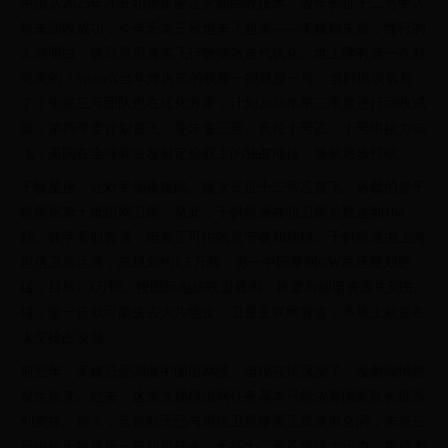
中国从2025年才开始密集验证火箭回收技术。去年长征十二号甲入
轨未回收成功，今年天龙三号也未飞起来——美媒称失败，懂行的
人却明白，这只是用真实飞行数据做迭代优化。世上哪有第一次就
完美的？SpaceX当年炸火箭的视频一搜就是一堆，当时谁说落后
了？朱雀三号团队也在优化方案，计划2026年第二季度进行回收试
验，第四季度计划首飞。等朱雀三号、长征十号乙、十号甲接力试
飞，美国在全球商业发射定价权上的独占地位，将被逐步打破。
千帆星座，让对手彻夜难眠。这次长征十二号乙首飞，搭载的是千
帆星座第十批组网卫星。至此，千帆星座在轨卫星总数达到164
颗。数字看似普通，但真正可怕的是节奏和规模。千帆星座由上海
垣信卫星运营，总规划约1.5万颗；另一中国星网GW星座规划更
猛，目标1.3万颗。按国际电信联盟规则，轨道与频谱资源先到先
得，慢一步就可能失去大片地皮。卫星互联网赛道，本质上就是在
太空抢占资源。
前些年，美媒总爱调侃中国组网慢。但现在情况变了，发射端悄然
发生质变。过去，这类大规模组网任务基本只能依靠国家队长征系
列支撑。如今，蓝箭航天已与垣信卫星签署正式发射合同，朱雀三
号中标千帆星座一箭18星任务。长征十二号乙凭借大运力，将成为