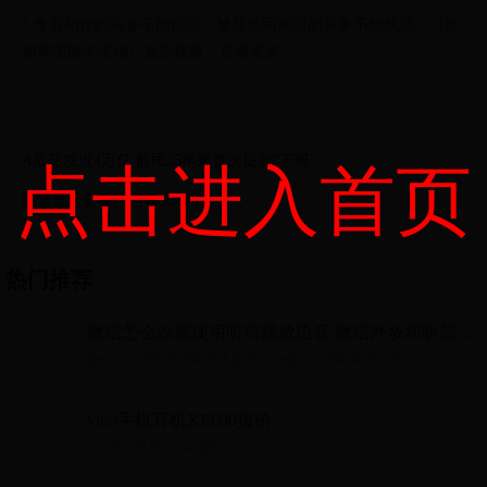
3.专业制作的装备不能找回，被替换而摧毁的装备不能找回。（比
如军团版本圣物）返回搜狐，查看更多
A股蒸发近4万亿 股民25年来首次提前“下班”
点击进入首页
联通宽带套餐价格表2021年
热门推荐
微信怎么设置使用听筒播放语音 微信外放和听筒怎
么切换？
微信怎么设置使用听筒播放语音 微信外放和听筒怎么切换？...
vivo手机耳机XE600报价
vivo手机耳机XE600报价...