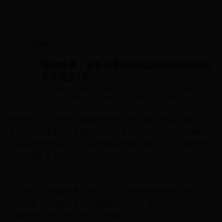
首页
>>
直播吧世界杯
魔兽世界：装备误删自助找回冷却时间由90
天下调至7天
相信很多小伙伴都有过误删装备的经历吧，比如打低级本刷幻化，
刷出来一件装备之后才能加入幻化的装绑，穿上解锁幻化的时候忘
记换回自己...
相信很多小伙伴都有过误删装备的经历吧，比如打低级本刷幻化，
刷出来一件装备之后才能加入幻化的装绑，穿上解锁幻化的时候忘
记换回自己的装备，而打完本清理背包的时候就一不小心把自己原
本的毕业装备卖掉了。
我经历过，很绝望。
在官网有一个装备恢复的系统，可以让你把你已经销毁（包括丢
弃、出售、分解等，不包括交易给别的玩家）的装备找回，而这个
系统有着90天的冷却，每90天只能使用一次。