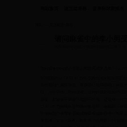
网站首页
波兰世界杯
世界杯球星排名
首页
>>
直播吧世界杯
请问麻雀中的李小男
请问麻雀中的李小男受刑和惨死是第几集？2022-1
棒,64集相关问答麻雀同人之我是李小男1个.
请问麻雀中的李小男受刑和惨死是第几集？2022-12-09
1个回答2022-12-09 03:29李小男的演技简直不要
真的假的？麻雀里面，老麻雀让我感受到了什么？1个回答
惧，冲锋陷阵，所向披靡，这种比死和死的恐惧更
母爱。老麻雀不管自己危险不危险，还是有一种力量让
12-03 20:45麻雀张若昀第41集用刑。电视
千乘影视中央军委后勤保障部金盾影视中心等单
李易峰...全文《麻雀》看完有什么感受？1个回答202