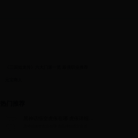
《三国如龙传》六大门派一览 最强职业推荐
元宝商人
热门推荐
黑神话悟空虎伥在哪 虎伥详细图
文位置
黑神话悟空虎伥在哪 虎伥详细图文位置...