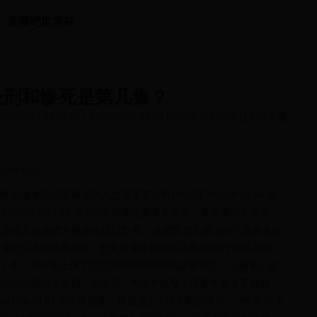
直播吧世界杯
受刑和惨死是第几集？
2-09 01:57 1个回答2022-12-09 03:29李小男的演技简直不要太
..
 01:57
太棒,64集相关问答麻雀同人之我是李小男1个回答2023-08-22 04:30
2023-12-26 05:35 麻雀这篇课文里面，老麻雀的无所畏
加强大的爱的力量值得我们思考。 这篇文章主要说明了老麻雀的
它勇敢地落在小...全文麻雀张若昀第几集用刑1个回答2023-
剧《麻雀》中，第41集上演了尹正对张若昀用刑的故事情节。《麻雀》是
位出品的谍战革命剧，由金琛、周远舟执导，原著作者海下编剧，
3-04-23 03:30没啥感受，就是迷上了张若昀的手✋，一个手控🏼不