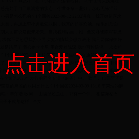
07-13 07:00您好，在《小看影》这纲站有。 终于在街头拐角处，
从总是处于自己最满意的状态！今世夺命一盏灯，念心无缘泪双
怎么死的？1个回答2023-08-12 22:32讲真，我开始超喜欢
在太蠢，再加上李小男敢爱敢恨，我真的超喜欢她。结果到后面，
别人面前说是他未婚夫。当我看到后面，她...全文麻雀陈深有没
5 陈深说 求你不要怂恿我娶小男 欠她的情我会想办法还 我只要你保护好
就是结局了 我心疼李小男 用命爱着陈深 我也可怜陈深 一次次推
点击进入首页
个回答2022-11-30 12:53苏三省抓住中共交通员杜欢乐后，杜欢
了。小男陈深他们设计嫁祸苏三省为麻雀 ，苏三省没死，折磨小
024-03-05 22:29 《麻雀》是李荣浩填词、谱曲并演唱的歌
录在李荣浩2020年发行的同名专辑《麻雀》中。 歌词： 山隔壁还是
的麻雀的歌词是什么？1个回答2024-03-09 13:18 李荣浩的麻
演唱：李荣浩 歌词： 山隔壁还是山，都有一个伴。 相信海枯石
子不就都这样...全文