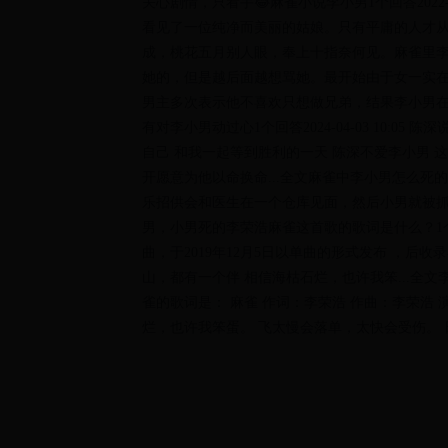
关心剧情，只看手😂麻雀小说李小男1个回答2022-
看见了一位纯净而美丽的姑娘。只有平庸的人才
成，桃花五月别人眼，奉上十指奈何见。麻雀里李小男是
她的，但是越后面越想骂她。最开始由于女一实
男主多次表示他不喜欢只想做兄弟，结果李小男在
有对李小男动过心1个回答2024-04-03 10:0
自己 和我一起等到胜利的一天 陈深不爱李小男 这
开愿意为他以命换命...全文麻雀中李小男怎么死的？1
乐招供会和医生在一个仓库见面，然后小男就被抓
男，小男死的李荣浩麻雀这首歌的歌词是什么？1个回答2
曲，于2019年12月5日以单曲的形式发布 ，后收
山，都有一个伴 相信海枯石烂，也许我笨...全文李荣浩
雀的歌词是： 麻雀 作词：李荣浩 作曲：李荣浩 
烂，也许我笨蛋。 飞太慢会落单，太快会受伤。 日