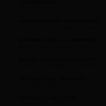
十款三国题材手游盘点
十款三国题材手游盘点...
拼多多爆款竞价工具升级：商家可参考商品扩增 平
台发券补贴
拼多多爆款竞价工具升级：商家可参考商品扩增 平台发券补贴...
通俗易懂理解几何光学（一）成像的基本概念与完
善成像条件
通俗易懂理解几何光学（一）成像的基本概念与完善成像条件...
做鸡蛋汤时，如何打出又多又薄的蛋花？教你三个
最实用的的小技巧
做鸡蛋汤时，如何打出又多又薄的蛋花？教你三个最实用的的小技
巧...
中国十大证券公司排名？哪家的佣金低？
中国十大证券公司排名？哪家的佣金低？...
世界杯吉祥物，一个比一个惹人爱
世界杯吉祥物，一个比一个惹人爱...