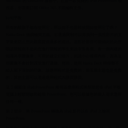
Microsoft 的 OneDrive 服務中。它是一款免費的 iPad PowerPoint 檢
視器，但需要訂閱 Office 365 才能編輯文件。
ku句甲板
所有的酷孩子都在使用它，所以你不也是時候開始使用它了嗎？
Haiku Deck 強調極簡主義。它透過限制可以添加到一張投影片的文
字量來防止您向觀眾提供過多的資訊。這對於那些可能傾向於向您
朗讀簡報而不是向您進行簡報的學生來說非常有用。有一個內建的
知識共享圖像庫，可用於建立幻燈片，但請小心搜尋內容，因為這
些圖像不會針對課堂進行過濾。然而，使用 Haiku Deck 時很難不
給人留下深刻的印象。該應用程式是免費的，前五個主題也是免費
的，其他主題可以透過應用程式內購買購買。
這 5 個最佳 iPad PowerPoint 檢視器應用程式將幫助您在 iPad 平板
電腦上輕鬆開啟和檢視 PowerPoint。您可以根據您的個人需求選擇
任何一種。
第 2 部分：將 PowerPoint 轉換為 iPad 影片以在 iPad 上檢視
PowerPoint