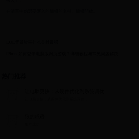
複製」。
在清單中點選要匯入的簡報的名稱。簡報開啟。
LOL背景故事什么英雄最强
iPhone如何登录电脑版网页游戏？详细教程与常见问题解决
热门推荐
让电脑更快：从硬件优化到系统调优
让电脑更快：从硬件优化到系统调优...
狼的成语
狼的成语...