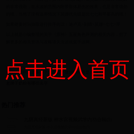
的非常强劲，在水波的范围内附带群体易伤的效果，也是非常强劲
的哦，当然了没有温蒂情况下莫娜优先级是比七七和琴要高的哦！
如果硬要对5x抽取进行排序的话：迪卢克>刻晴>莫娜=七七=琴
以上就是小编整理的关于《原神》五星角色评测的相关内容，想了
解更多的相关资讯与攻略请关注游戏窝手游网。
点击进入首页
布丁小贷利息是多少？怎么算？借1000利息是多少？
老牌子奶粉有哪些名字
热门推荐
九阴真经新版 神水宫视频武学内功合辑(5)
九阴真经新版 神水宫视频武学内功合辑(5)...