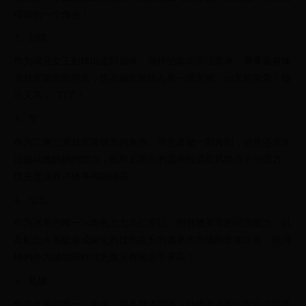
得抽的一个角色！
2、刻晴
作为璃月女王刻晴出道即巅峰，同样的输出手法简单，秉承着有体
力就有输出的理念，也在输出前排占有一席之地，xp党的挚爱！输
出又高，i了i了！
3、琴
作为二测三测就非常强力的角色，琴也是被一削再削，但是还是无
法撼动她奶妈的能力，能和后面出的温蒂组成双风组合十分强力，
优先度没有卢姥爷和刻晴高。
4、七七
作为冰系的唯一5x角色七七当仁不让，拥有媲美琴的回血能力，以
及配合火系能造成融化的技伤提升的效果作为辅助非常吃香，但同
样的作为辅助同样优先度没有输出手要高！
5、莫娜
作为水系的唯一5x角色，拥有群体嘲讽这种媲美温蒂的聚怪功能真