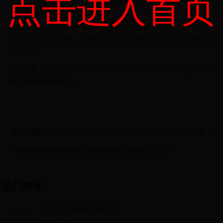
点击进入首页
檢與超音波等方式診斷。
其他重症：包括胃扭轉（GDV）、炎症性腸病（IBD）、癌症、子
宮感染、中暑、中風、亞迪生氏症等，也都可能以嘔吐作為警訊症
狀之一。
特別提醒：幼犬免疫力尚未健全，若出現嘔吐應視為潛在急症，不
應延遲送醫診斷處理。
温州有哪些好玩的地方？温州十大最好玩的地方！10个必去打卡景
点推荐！
「迪奥精品在家慢慢挑」Dior官网线上购物正式启用
热门推荐
赵玮晋升象棋大师了吗
赵玮晋升象棋大师了吗...