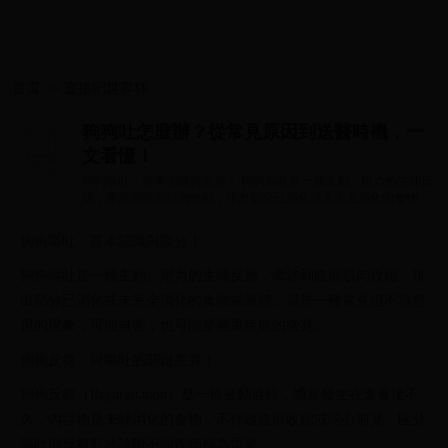
首页
>>
直播吧世界杯
狗狗吐怎麼辦？從常見原因到送醫時機，一
文看懂！
狗狗嘔吐：基本認識與區分！ 狗狗嘔吐是一種主動、用力的生理反
應，牽涉到腹部肌肉收縮，排出部分已消化或未完全消化的食物或
液體。這是...
狗狗嘔吐：基本認識與區分！
狗狗嘔吐是一種主動、用力的生理反應，牽涉到腹部肌肉收縮，排
出部分已消化或未完全消化的食物或液體。這是一種常見但不容忽
視的現象，可能無害，也可能是嚴重疾病的徵兆。
狗狗反芻：與嘔吐的關鍵差異！
狗狗反芻（Regurgitation）是一種被動過程，通常發生在進食後不
久，內容物是未經消化的食物，不伴隨腹部收縮或噁心前兆。區分
嘔吐與反芻對於診斷不同疾病極為重要。