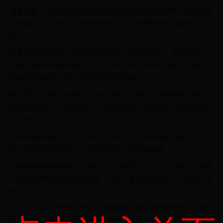
暈車反應：搭車時因為內耳平衡異常或焦慮引起的暈車，也可能使
狗狗嘔吐。出門前可避免餵食過多，並諮詢獸醫是否需服用抗暈
藥。
誤食刺激性或異物：狗狗可能因好奇心而誤食垃圾、清潔劑殘留、
塑膠、植物等刺激性物質，引起胃部反應。輕則噁心嘔吐，重則可
能腸胃堵塞甚至中毒，需密切觀察並就醫。
腸道寄生蟲感染：像蛔蟲、鉤蟲等寄生蟲感染，會破壞腸胃黏膜，
造成消化不良、反覆性嘔吐，常伴隨腹瀉、體重下降。定期驅蟲可
有效預防。
病毒或細菌感染：如犬小病毒、腸胃炎等，會導致劇烈嘔吐、腹
瀉，嚴重時會出現脫水、嗜睡等症狀，應盡速就醫。
有毒物質或異物阻塞：誤食巧克力、葡萄、洋蔥、人類藥品、塑膠
玩具等會導致中毒或阻塞腸道，嘔吐常是首發症狀之一，須立即送
醫。
慢性疾病或器官衰竭：肝臟、腎臟功能衰退或胰臟炎會導致代謝與
消化異常，造成反覆性嘔吐。這類情況常見於中老年犬，需透過血