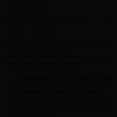
狗狗吐前兆：識別噁心跡象！
常見前兆包括：舔嘴、流口水、坐立不安、重複吞嚥、弓背、乾嘔
等，這些行為有助於飼主提前察覺狗狗的不適。
狗狗嘔吐原因：從輕微到嚴重！
狗狗嘔吐可能來自許多因素，從生活習慣的小變化，到潛在的重症
都不容忽視。以下將原因細分並詳細說明：
進食過快：狗狗太快進食會導致食物未經充分咀嚼便進入胃部，引
起腸胃刺激甚至脹氣，常會在餐後短時間內嘔吐出未消化的食物。
可透過慢食碗、分餐或益智餵食器改善此習慣。
食草：部分狗狗會本能地吃草，可能是為了刺激胃部排空、緩解噁
心感，或補充纖維。若吃草頻繁且嘔吐物呈膽汁色或白色泡沫，則
需留意是否有胃酸過多或胃部不適的情況，應尋求獸醫評估。
飲食改變過快：狗狗的腸胃對食物變化較敏感，若突然更換飼料或
零食，可能導致腸胃不適、脹氣或嘔吐。建議在7至10天內逐步混
合新舊食物讓腸道有時間適應。