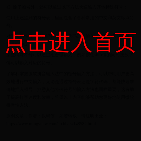
a2: 除了顿号外，还可以通过以下方法快速输入其他特殊符号：
使用上述提到的符号表，里面包含了各种常用的中文和英文标点符
号。
点击进入首页
对于常用符号，可以记住其字符代码进行输入，例如句号的字符代
码是\u3002。
某些特殊符号可以通过组合键输入，例如按住shift键的同时按数字
键可以输入对应的符号。
了解和掌握微软拼音输入法中的顿号输入方法，可以帮助用户更高
效地进行中文输入，无论是通过符号表还是字符代码，都能快速准
确地插入顿号，熟悉其他特殊符号的输入方法也同样重要，这有助
于提高打字速度和效率，希望以上内容能够帮助您更好地使用微软
拼音输入法。
原创文章，作者：数码侠，如若转载，请注明出处：
https://www.mingyunw.com/archives/148582.html