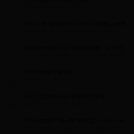
在京东金融上买的基金怎么赎回？...
SSH远程连接配置MySQL数据库的最佳实践与安全
策略
SSH远程连接配置MySQL数据库的最佳实践与安全策略...
张国荣为什么自杀？马未都说出实情：生前遭受羞
辱，他被抛弃了！
张国荣为什么自杀？马未都说出实情：生前遭受羞辱，他被抛弃
了！...
如何开发炒股软件开发
如何开发炒股软件开发...
正常男人射精后过多久阴茎才完全疲软？
正常男人射精后过多久阴茎才完全疲软？...
关于意式咖啡萃取标准的咖啡品质 VST和IMS粉碗
性能验证对比
关于意式咖啡萃取标准的咖啡品质 VST和IMS粉碗性能验证对比...