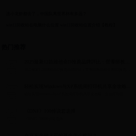
连小龙虾都去了，中国队离世界杯有多远？
win11回收站在电脑什么位置 win11回收站位置介绍【教程】
热门推荐
2025最新12款維他命D推薦品牌評比：營養師教你
維生素D3推薦必看挑選原則
2025最新12款維他命D推薦品牌評比：營養師教你維生素D3推薦必
看挑選原則...
轻松实现Windows与XP系统间打印机共享全攻略，
告别打印烦恼！
轻松实现Windows与XP系统间打印机共享全攻略，告别打印烦
恼！...
《DNF》100传说套选择
《DNF》100传说套选择...
在京东金融上买的基金怎么赎回？