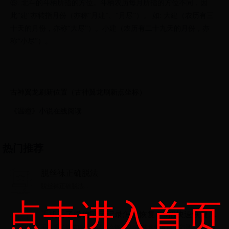
⑤. 北斗的斗柄所指的方位。斗柄农历每月所指的方位不同，因
此“建”亦转指月份（亦称“月建”、“月尽”）。 如: 大建（农历有三
十天的月份，亦称“大尽”）。小建（农历有二十九天的月份，亦
称“小尽”）。
古神翼龙刷新位置（古神翼龙刷新点坐标）
《温瞳》小说在线阅读
热门推荐
脱丝袜正确脱法
脱丝袜正确脱法...
点击进入首页
手机丢了微信聊天记录怎么恢复？5招快速恢复微
信记录，亲测有效
手机丢了微信聊天记录怎么恢复？5招快速恢复微信记录，亲测有