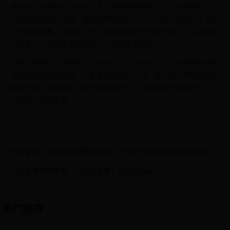
修剪时注意保留1至2厘米长度，这样既能避免过长导致摩擦不适，
又能维持其保护功能。修剪频率以每几周一次为宜，根据个人毛发
生长速度调整。特别要注意不要用拔除的方式处理阴毛，拔毛会损
伤毛囊，让毛孔暴露在细菌中，容易引发炎症。
正确打理阴毛不仅能提升运动和日常生活的舒适度，还能帮助维持
生殖区域的健康环境。只要掌握合适的工具、清洁的习惯和适当的
修剪长度，就能轻松在家完成阴毛护理，让身体保持清爽自在。返
回搜狐，查看更多
全球首发！ATFX牵手阿根廷足协，与球王共赴2026世界杯绿茵荣
耀
2026世界杯季军赛（三四名决赛）是什么时候？
热门推荐