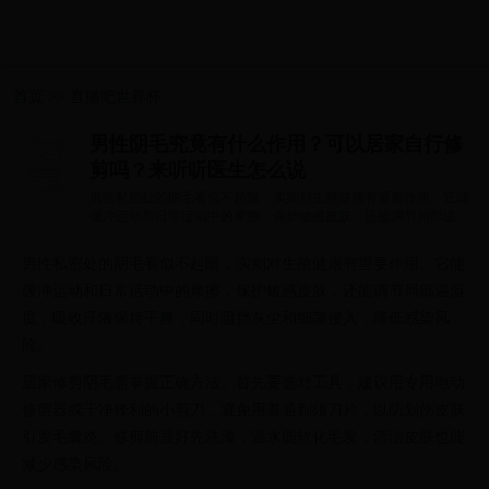
首页
>>
直播吧世界杯
男性阴毛究竟有什么作用？可以居家自行修
剪吗？来听听医生怎么说
男性私密处的阴毛看似不起眼，实则对生殖健康有重要作用。它能
缓冲运动和日常活动中的摩擦，保护敏感皮肤，还能调节局部温湿
度，吸收汗...
男性私密处的阴毛看似不起眼，实则对生殖健康有重要作用。它能
缓冲运动和日常活动中的摩擦，保护敏感皮肤，还能调节局部温湿
度，吸收汗液保持干爽，同时阻挡灰尘和细菌侵入，降低感染风
险。
居家修剪阴毛需掌握正确方法。首先要选对工具，建议用专用电动
修剪器或干净锋利的小剪刀，避免用普通剃须刀片，以防划伤皮肤
引发毛囊炎。修剪前最好先洗澡，温水能软化毛发，清洁皮肤也能
减少感染风险。