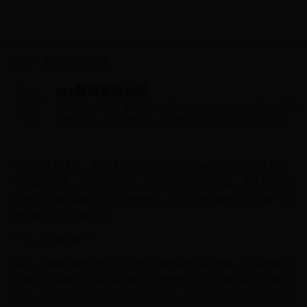
首页
>>
世界杯球星排名
ppt翻页笔怎么用
在现代商务演示、教学讲座等场合，PPT（PowerPoint）已成为不可
或缺的工具。而PPT翻页笔，作为辅助演示的利器，更是极大地提
升了演讲的流畅度...
在现代商务演示、教学讲座等场合，PPT（PowerPoint）已成为不
可或缺的工具。而PPT翻页笔，作为辅助演示的利器，更是极大地
提升了演讲的流畅度和观众的体验。下面，我们就来详细了解一下
PPT翻页笔的使用方法。
**一、连接设备**
首先，确保你的PPT翻页笔已经充满电或安装好电池。大多数翻页
笔通过USB接收器与电脑连接，只需将接收器插入电脑的USB接口
即可。部分高端翻页笔还支持蓝牙连接，只需在设备设置中搜索并