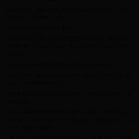
明年年初开始，国际足联协助有意向的会员准备申办材料。提交正
式申办材料，要到明年7月份。
所以还有至少8个月的时间来准备。
然后7月份开始，国际足联对这些提交申办材料的会员进行考察，
撰写评估报告，2024年年底211个协会进行投票，选出2034年世界
杯主办国。
所以这个10月31日的“申办意向”只是整个程序的第一步。
不用什么手续，填写很简单，1分钟就可以填完，再去打印店扫描
成PDF，发到国际足联的邮箱。
可惜“体坛亚洲论坛”不是国际足联会员，否则也考虑填写一份，发
给国际足联。
所以，只要有意愿参与2034年世界杯申办的协会，10月31日的这个
截止日期——包括11月31日的这个截止日期，没有任何障碍——具
体申办工作是明年的事情。
沙特这边，已经大张旗鼓通过媒体宣布，向国际足联提交了这份申