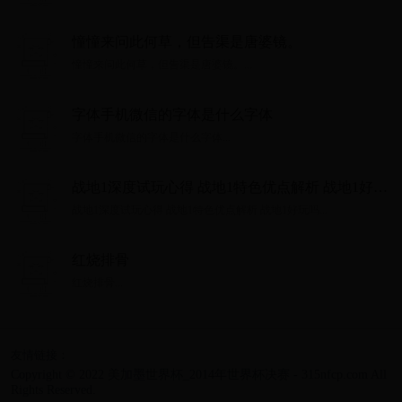
憧憧来问此何草，但告渠是唐婆镜。
憧憧来问此何草，但告渠是唐婆镜。...
字体手机微信的字体是什么字体
字体手机微信的字体是什么字体...
战地1深度试玩心得 战地1特色优点解析 战地1好玩
吗
战地1深度试玩心得 战地1特色优点解析 战地1好玩吗...
红烧排骨
红烧排骨...
友情链接：
Copyright © 2022 美加墨世界杯_2014年世界杯决赛 - 315nfcp.com All
Rights Reserved.