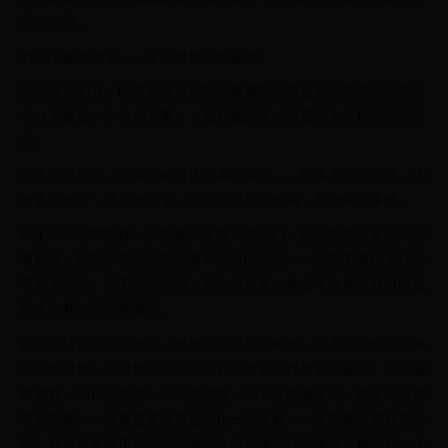
办意向书。
有点小题大做了——这份材料谁都会填。
另外澳大利亚，印度尼西亚和新加坡都曾经有过意向提交申办意向
书（主要是一个合办方案），最后撤回了，决定全力支持沙特的申
办。
至于中国足协，还未明确对这件事情表态——如果真的想的话，这
张表填一下，领导签个字，发到国际足联邮箱，几分钟的事情。
至于2034年世界杯，沙特确实是最大的热门，但我国也不是完全没
有机会。到明年年底投票还有12个月的时间——我国的基础条件并
不弱于沙特。至于外部环境，12个月很长，未必不会发生对中国足
协申办利好的意外事件。
就算沙特真的是大热门，参与一次世界杯申办，作为陪跑也是积累
经验的过程，同时也向国际足联和全世界足球界表示诚意。近几届
世界杯，2010的南非，2026的美国，2030年的摩洛哥，都是经历过
申办失败——尤其是摩洛哥还不止一次失败——才圆梦世界杯主办
权。北京也是经历过2000年奥运会申办被逆转的惨痛失败之后，才