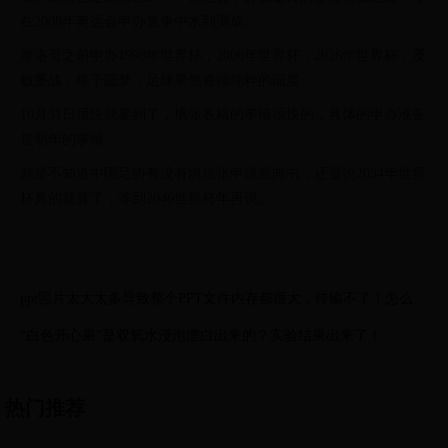
在2008年奥运会申办竞争中水到渠成。
摩洛哥之前申办1998年世界杯，2006年世界杯，2026年世界杯，屡
败屡战，终于圆梦，足球果然眷顾纯粹的国度
10月31日很快就要到了，填张表格的事情很快的，具体的申办准备
是明年的事情。
就是不知道中国足协有没有填这张申请意向书，还是说2034年世界
杯真的就算了，等到2046世界杯年再说。
ppt照片太大太多导致整个PPT文件内存都很大，传输不了！怎么
办？教会你压缩压缩PPT里图片内存的方法
“白色开心果”是双氧水浸泡漂白出来的？实验结果出来了！
热门推荐