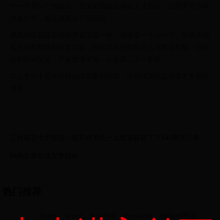
中一共有34个挑战点，完成后挑战点就会变成石柱，后续无论你等
待多少天，都无法再次开启挑战。
挑战点宝箱其实和地灵龛宝箱一样，都是拿一个少一个。毕竟里面
给的都是精致和珍贵宝箱，如此丰厚的奖励怎么可能会刷新。目前
会刷新的宝箱，只有普通宝箱，还是两三天一刷新。
以上是关于原神限时挑战刷新的内容，请继续关注以获取更多精彩
内容。
三种形态七个技能！新英雄蚩奼一上线就超标了？S41最强三体人
来袭！
狗狗生產前兆完整指南
热门推荐
dozen、score、hundred、thousand、million用法