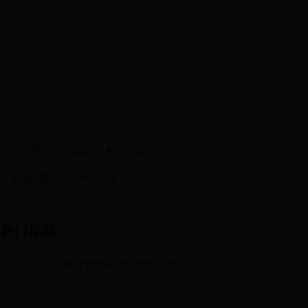
访问网站时IP被阻止？解决方法
平板电视十大品牌排行榜
热门推荐
比利亚世界杯全进球 比利亚进球
总数
比利亚世界杯全进球 比利亚进球总数...