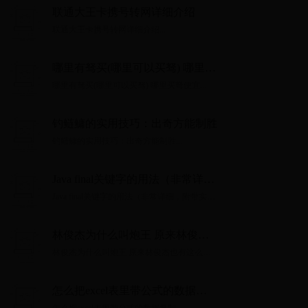
联通大王卡携号转网详细介绍
联通大王卡携号转网详细介绍...
哪里有驽买(哪里可以买驽) 哪里买
弩便宜
哪里有驽买(哪里可以买驽) 哪里买弩便宜...
钓鲢鳙的实用技巧：出奇方能制胜
钓鲢鳙的实用技巧：出奇方能制胜...
Java final关键字的用法（非常详
细，附带实例）
Java final关键字的用法（非常详细，附带实
例）...
林俊杰为什么叫炮王 原来林俊杰
也有这么不为人知的一面
林俊杰为什么叫炮王 原来林俊杰也有这么不
为人知的一面...
怎么把excel表里带公式的数据复
制