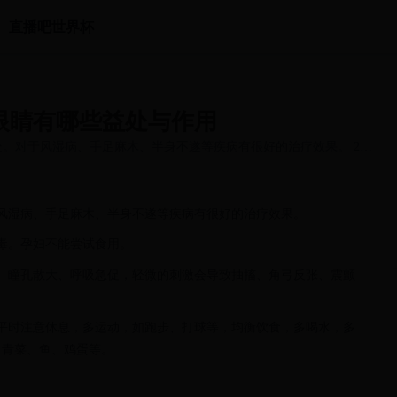
直播吧世界杯
眼睛有哪些益处与作用
处。对于风湿病、手足麻木、半身不遂等疾病有很好的治疗效果。 2、
风湿病、手足麻木、半身不遂等疾病有很好的治疗效果。
毒。孕妇不能尝试食用。
、瞳孔散大、呼吸急促，轻微的刺激会导致抽搐、角弓反张、震颤
平时注意休息，多运动，如跑步、打球等，均衡饮食，多喝水，多
、青菜、鱼、鸡蛋等。