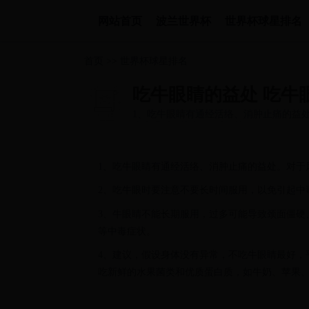
网站首页
波兰世界杯
世界杯球星排名
首页
>>
世界杯球星排名
吃牛眼睛的益处 吃牛
1、吃牛眼睛有通经活络、消肿止痛的益
吃牛眼时要注意不要长时间服用，...
1、吃牛眼睛有通经活络、消肿止痛的益处。对于
2、吃牛眼时要注意不要长时间服用，以免引起中
3、牛眼睛不能长期服用，过多可能导致颈面僵硬
等中毒症状。
4、建议，假设身体没有异常，不吃牛眼睛最好，
吃新鲜的水果菌类和优质蛋白质，如牛奶、苹果