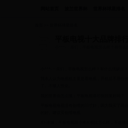
网站首页
波兰世界杯
世界杯球星排名
首页
>>
世界杯球星排名
平板电视十大品牌排
小***-：亲们，平板电视怎么样？有什
以直接观看电视节目，现开机后太...
小***-：亲们，平板电视怎么样？有什么优缺点？
我本人认为电视机主要是看电视，开机后不用任
了。不够人性化。
我的世界你怎么懂：平板电视请尽快回复好吗？
平板电视电视没有创维的55寸好，因为我买了两
的好。建议买创维电视
JD-冰城：平板电视跟小米4c相比怎么样，不连