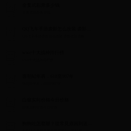
全复式彩票多少钱
全复式彩票多少钱...
QQ飞车手游袭影怎么改装 袭影改
装攻略
QQ飞车手游袭影怎么改装 袭影改装攻略...
wwe十大战神排行榜
wwe十大战神排行榜...
唐朝紀年表，618至907年
唐朝紀年表，618至907年...
白银实时价格今日价格
白银实时价格今日价格...
狗狗吐怎麼辦？從常見原因到送醫
時機，一文看懂！