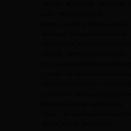
我春节买的，春节后寄回我家，我现在在外面工
hisotne：平板电视电视质量怎么样？
总体来说，马马虎虎，蓝光的电视，画质还可以
隐姓埋名king：平板电视操作系统兼容性怎么样
不错的反应也很快，毕竟A73和2G运行内存不是
小布朗熊呀：小米平板电视红米40支持语音吗？
不支持，但是如果有小爱音响的话可以控制部分
jd_武文851：小米平板电视和其他同价位的小米电
当你的预算只能买小米的时候，小米是很好的选
jd_74e99f152f721：亲平板电视电视质量怎么
画面很清晰，质量没问题，我家两台都是索尼，
飞鱼pro：小米平板电视谁能告诉我红米电视怎么
智能电视，性价比高。系统是小米MITV