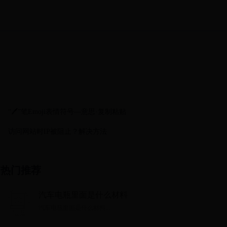
“🖊️”笔Emoji表情符号—意思·复制粘贴
访问网站时IP被阻止？解决方法
热门推荐
汽车电瓶里面是什么材料
汽车电瓶里面是什么材料...