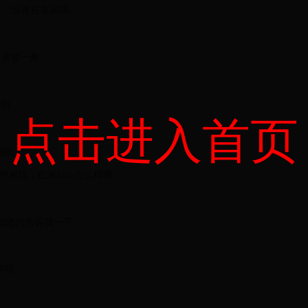
作，没有在老家哦。
。音效一般。
吹的
点击进入首页
功能。
视相比，红米r40a怎么样啊
择
样有知道的告诉我一下。
样呀