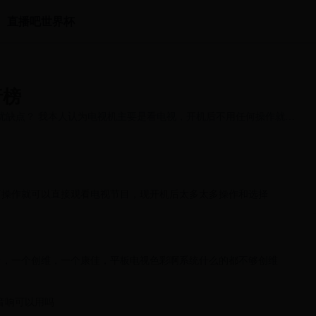
直播吧世界杯
行榜
么优缺点？ 我本人认为电视机主要是看电视，开机后不用任何操作就可
何操作就可以直接观看电视节目，现开机后太多太多操作和选择
台，一个创维，一个康佳，平板电视色彩啊系统什么的都不够创维
接音响可以用吗