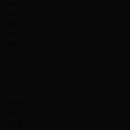
索尼lt26i
牡丹水庫
賽馬遊戲
辰巳唯
莫斯奇諾
朱古力屋
冬眠
isolation
ACC
我錯了
建構效度
duffy
萌谷帝國