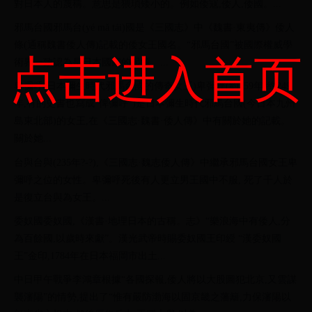
對日本人的蔑稱。意思是猥瑣矮小的。例如倭寇,倭人,倭國。...
邪馬台國邪馬台(yé mǎ tái)國是《三國志》中《魏書·東夷傳》倭人
條(通稱魏書倭人傳)記載的倭女王國名。“邪馬台國”被國際權威學
点击进入首页
術界一致認為是日本國家的起源。...
卑彌呼(日本彌生時代邪馬台國的傳奇女王)卑彌呼(約159年-約249
年,有的史書也寫成“俾彌呼”)是日本彌生時代邪馬台國(今日本九州
島東北部)的女王,在《三國志·魏書·倭人傳》中有關於她的記載。
關於她...
台與台與(235年?-?),《三國志·魏志倭人傳》中繼承邪馬台國女王卑
彌呼之位的女性。卑彌呼死後有人更立男王國中不服, 死了千人於
是復立台與為女王。...
委奴國委奴國,《漢書·地理日本的古稱。志》“樂浪海中有倭人,分
為百餘國,以歲時來獻”。漢光武帝時賜委奴國王印綬 “漢委奴國
王”金印,1784年在日本福岡市出土...
中日甲午戰爭李鴻章根據“各國探報,倭人將以大股圖犯北京,又雲謀
襲瀋陽”的情勢,提出了“惟有嚴防渤海以固京畿之藩籬,力保瀋陽以