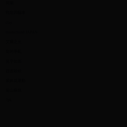
荷蘭
戰龍四驅車
clay
mastermind JAPAN
艾爾之光
龍的爭亂
見字如面
趕盡殺絕
紫錐花運動
翁山蘇姬
7pk