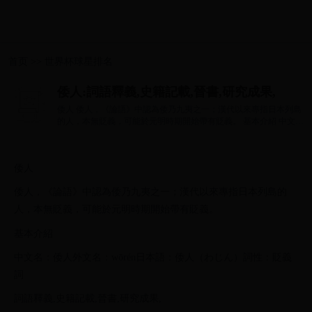
首页
>>
世界杯球星排名
倭人:詞語釋義,史籍記載,晉書,研究成果,
倭人 倭人，《論語》中認為倭乃九夷之一；漢代以來專指日本列島
的人，本無貶義，可能於元明時期開始帶有貶義。 基本介紹 中文
名：倭人外...
倭人
倭人，《論語》中認為倭乃九夷之一；漢代以來專指日本列島的
人，本無貶義，可能於元明時期開始帶有貶義。
基本介紹
中文名：倭人外文名：wōrén日本語：倭人（わじん）詞性：貶義
詞
詞語釋義,史籍記載,晉書,研究成果,