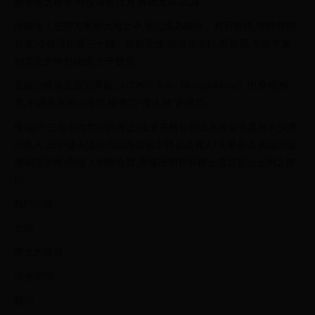
顧東省之根本;然後厚集兵力,再圖大舉,以為...
倭國倭人在帶方東南大海之中,依山島為國邑。舊百餘國,漢時有朝
見者,今使譯所通三十國。從郡至倭,循海岸水行,歷韓國,乍南乍東,
到其北岸狗邪韓國,七千餘里,...
克羅泊庫魯克羅泊庫魯,コロポックル《Koropokkuru》出身地:蝦
夷,中譯名克羅泊庫魯,蝦夷語“倭人神”的意思。...
倭寇(十三至十六世紀的海盜)後來高橋公明認為倭寇中還有不少濟
州島人,田中健夫隨後也認為倭寇主體是高麗人(主要是高麗賤民階
層和漂泊民)與倭人的聯合體,而藤田明良和檀上寬還提出元明之際
的...
熱門詞條
合購
將太的壽司
淚光閃閃
貓砂