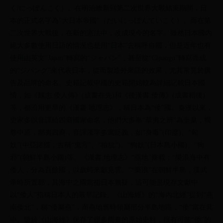
く/にっぽんこく）。在明治維新到第二次世界大戰結束期間，日
本的正式名字為”大日本帝國“（だいにっぽんていこく）。而在第
二次世界大戰後，在新的憲法中，改成現今的名字。雖然日本國內
絕大多數使用日語的情況也是用“日本”去稱呼自國，但是近年也有
使用由英文“Japan”轉寫的“ジャパン”，甚至從“Cipangu”轉寫而成
的“ジパング”來代表日本，從而製造外來語的效果，尤其常見於廣
告及品牌的命名。史籍記載中國的史籍開始較為詳細記載日本國
情，如《魏志.倭人傳》(成書在先)和《後漢書.倭傳》(成書稍後)
等，都沿用更早的《漢書.地理志》，稱日本為“倭”國。秦漢以來，
史家多以音譯給四裔國家命名，他們大多奉“華夷之辨”為圭臬，獨
尊中原，鄙夷四裔，音譯漢字多寓貶義，如“身毒”(印度)、“匈
奴”(中亞諸國，古稱“鬼方”、“獫狁”)、“狗奴”(日本島小國)、“狗
邪”(朝鮮半島小國)等。《漢書.地理志》“燕地”條載：“樂浪海中有
倭人，分為百餘國，以歲時來獻見雲。”“樂浪”在朝鮮半島，漢武
帝時所置郡，其海中之國當指日本無疑，這可能是現存文獻中
以“倭人”指稱日本人的最早記錄。《山海經》的“海內北經”提到“燕
南倭北”，稱“倭屬燕”，而燕地舊時領屬部分半島地區，“倭”當在其
中。鑒於《山海經》保存了很多周秦的原始史料，很有可能“倭”的