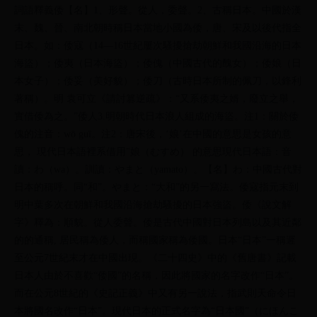
詞語釋義倭【名】1、形聲。從人，委聲。2、古稱日本。中國於漢
末、魏、晉、南北朝時稱日本當地小國為倭，唐、宋及以後代指全
日本。如：倭寇（14—16世紀屢次騷擾搶劫朝鮮和我國沿海的日本
海盜）；倭夷（日本海盜）；倭傀（中國古代的醜女）；倭娘（日
本女子）；倭妥（美好貌）；倭刀（古時日本所制的佩刀，以鋒利
著稱）。明 袁可立《請討篡逆疏》：“又系倭夷之婿，廢立之舉，
實借倭為之。”倭人3.明朝時代日本浪人組成的海盜。注1：關於倭
傀的注音：wō guī。注2：唐宋後，‘娘’在中國的意思是女孩的意
思， 現代日本語裡系借用"娘（むすめ） 的意思現代日本語：音
讀：わ（wa）。訓讀：やまと（yamato）。【名】わ：中國古代對
日本的稱呼。同“和”。やまと：“大和”的另一寫法。倭寇指元末到
明中葉多次在朝鮮和我國沿海搶劫騷擾的日本強盜。倭《說文解
字》釋為：順貌。從人委聲。倭是古代中國對日本列島以及其近鄰
的的通稱, 居民稱為倭人，而稱國家稱為倭國。日本“日本”一稱遲
至公元7世紀末才在中國出現。《二十四史》中的《舊唐書》記載
日本人由於不喜歡“倭國”的名稱，因此將國家的名字改作“日本”。
而在公元8世紀的《史記正義》中又有另一說法，指武則天命令日
本將國名改作“日本”。現代日本的正式名字為“日本國”（にほんこ