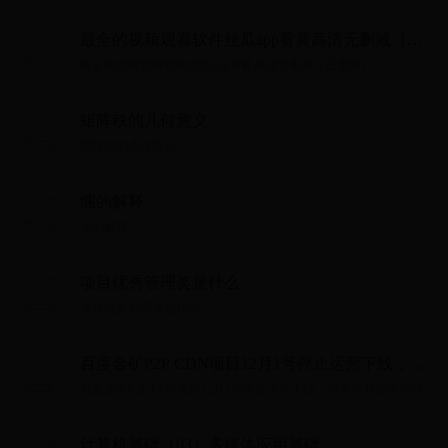
最全的视频观看软件丝瓜app看黄高清无删减（已
更新)
最全的视频观看软件丝瓜app看黄高清无删减（已更新)...
矩阵秩的几何意义
矩阵秩的几何意义...
悃的解释
悃的解释...
项目优秀管理奖是什么
项目优秀管理奖是什么...
百度金矿P2P CDN项目12月1号停止运营下线，现
在可登记等待结算
百度金矿P2P CDN项目12月1号停止运营下线，现在可登记等待结
算...
计算机基础（03）多媒体应用基础