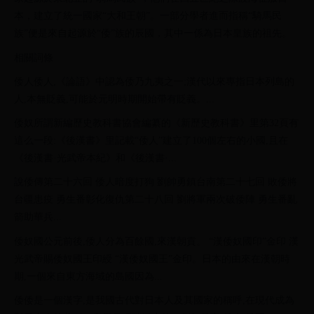
本，建立了統一國家“大和王朝”。一部分學者進而指稱“騎馬民
族”便是來自起源於“倭”族的辰國，其中一係為日本皇族的祖先。
相關詞條
倭人倭人,《論語》中認為倭乃九夷之一;漢代以來專指日本列島的
人,本無貶義,可能於元明時期開始帶有貶義。...
倭奴所謂新編歷史教科書協會編纂的《新歷史教科書》里第32頁有
這么一段:《後漢書》里記載“倭人”建立了100個左右的小國,且在
《後漢書·光武帝本紀》和《後漢書·...
說倭傳第二十六回 倭人暗度打狗 劉帥勇鎮台南第二十七回 敗倭將
台疆患疫 勇生番彰化復仇第二十八回 劉將軍兩次破倭陣 勇生番亂
箭助華兵...
倭奴國公元前後,倭人分為百餘國,來漢朝貢。 “漢倭奴國印”金印 漢
光武帝賜倭奴國王印綬 “漢倭奴國王”金印。日本的由來在漢朝時
期,一個來自東方海域的島國因為...
倭倭是一個漢字,是我國古代對日本人及其國家的稱呼,在現代成為