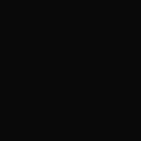
名稱起源於秦漢之前，原為半島南部的地名或部族名。後來有學者
落實“倭”原先當指半島古國“加耶”(即狗邪)，後來延及日本，因此
以“小倭”稱加耶、“大倭”稱日本加以區別。加耶為朝鮮半島最南端
的一組小國，四世紀初從三國的弁韓脫離出來，直到六世紀中消
失。因為和日本島隔岸相望，為半島和日本交流的最前線，《日本
書紀》記載日本曾在該地建立過政權機構“任那日本府”，為古代朝
日關係最為密切的地區，如果“倭人”先指該地區的半島部族，然後
延指日本，也不無可能，只是“倭”名成立，早在加耶成國之前數百
年。《魏志.倭人傳》未曾提及加耶，其中也確實有“大倭”一名，但
細繹其義，似指有地位的“倭人”，並非特指日本島上居住的一
般“倭人”。“倭”很有可能起源於指稱“加耶”及其先族，但《倭人
傳》的傳主卻是專指日本人無疑。晉書倭人在帶方東南大海中，依
山島為國，地多山林，無良田，食海物。舊有百餘小國相接，至魏
時，有三十國通好。戶有七萬。男子無大小，悉黥面文身。自謂太
伯之後，又言上古使詣中國，皆自稱大夫。昔夏少康之子封於會
稽，繼發文身以避蛟龍之害，今倭人好沈沒取魚，亦文身以厭水
禽。計其道里，當會稽東冶之東。其男子衣以橫幅，但結束相連，
略無縫綴。婦人衣如單被，穿其中央以貫頭，而皆被發徒跣。其地