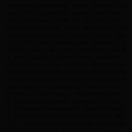
溫暖，俗種禾稻糹寧麻而蠶桑織績。土無牛馬，有刀楯弓箭，以鐵
為鏃。有屋宇，父母兄弟臥息異處。食飲用俎豆。嫁娶不持錢帛，
以衣迎之。死有棺無槨，封土為冢。初喪，哭泣，不食肉。已葬，
舉家入水澡浴自潔，以除不祥。其舉大事，輒灼骨以占吉凶。不知
正歲四節，但計秋收之時以為年紀。人多壽百年，或八九十。國多
婦女，不淫不妒。無爭訟，犯輕罪者沒其妻孥，重者族滅其家。舊
以男子為主。漢末，倭人亂，攻伐不定，乃立女子為王，名曰卑彌
呼。宣帝之平公孫氏也，其女王遣使至帶方朝見，其後貢聘不絕。
及文帝作相，又數至。泰始初，遣使重譯入貢。研究成果至於朝鮮
半島和日本的“倭”族起源於何處？近年來很多人類學者和考古學者
都在加以研究。鳥越憲三郎在1992年出版的《古代朝鮮和倭族：神
話解讀和現地踏查》，提出過倭族起源於七千年前長江下游流域
的“河姆渡”文化。其中一支後來北上，通過山東半島進入朝鮮半
島，征服了島上原住的濊族和貊族，於紀元前三世紀、二世紀之
間，在半島南部建立其最早的政權“辰國”。辰國是“三韓”辰韓的前
身，也有研究者認為其餘兩韓“弁韓”和“馬韓”也起源於辰國。戰後
不久，江上波夫提出了著名的“騎馬民族國家”說，指稱日本古代國
家起源於東北亞的“騎馬民族”，他們在四五世紀之際渡海征服日