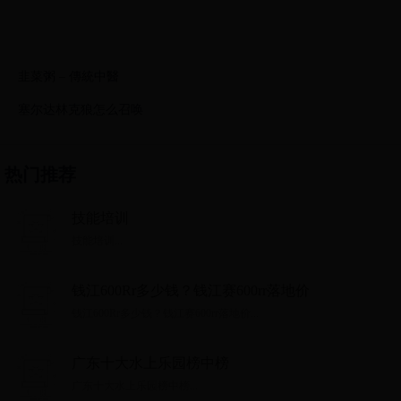
韭菜粥 – 傳統中醫
塞尔达林克狼怎么召唤
热门推荐
技能培训
技能培训...
钱江600Rr多少钱？钱江赛600rr落地价
钱江600Rr多少钱？钱江赛600rr落地价...
广东十大水上乐园榜中榜
广东十大水上乐园榜中榜...