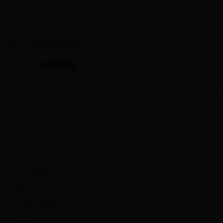
首页
>>
世界杯球星排名
非常网管
非常网管 定 价：¥39.00 作 者： 钟小平 编著 出版社： 人民邮电出
版社 丛编项： 企业网络安全实战指南 标 签： 网络配置与管理 购买
这本书可...
非常网管
定 价：¥39.00
作 者：
钟小平 编著
出版社：
人民邮电出版社
丛编项：