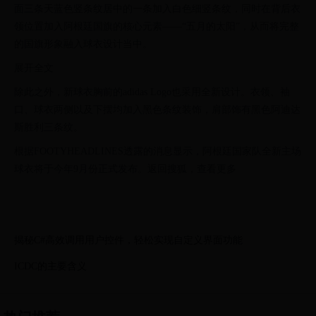
面三条天蓝色竖条纹居中的一条加入白色细竖条纹，同时在背后衣
领位置加入阿根廷国旗的核心元素——“五月的太阳”，从而将完整
的国旗形象融入球衣设计当中。
展开全文
除此之外，新球衣胸前的adidas Logo也采用全新设计。衣领、袖
口、球衣两侧以及下摆均加入黑色条纹装饰，肩部饰有黑色阿迪达
斯胜利三条纹。
根据FOOTYHEADLINES透露的消息显示，阿根廷国家队全新主场
球衣将于今年9月份正式发布。返回搜狐，查看更多
揭秘C#高效调用用户控件，轻松实现自定义界面功能
ICDC的主要含义