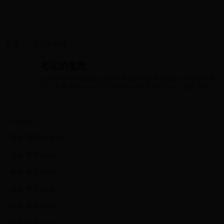
首页
>>
波兰世界杯
布疋的意思
xuān bù 宣布 常用gōng bù 公布 常用fā bù 发布 常用fēn bù 分布 常用
bù jú 布局 常用bān bù 颁布 常用bù zhì 布置 常用biàn bù 遍布 常用pù
bù 瀑...
xuān bù
宣布 常用gōng bù
公布 常用fā bù
发布 常用fēn bù
分布 常用bù jú
布局 常用bān bù
颁布 常用bù zhì