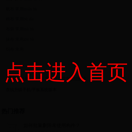
帆布 常用mián bù
棉布 常用bù dài
布袋 常用mā bù
抹布 常用zhī bù
织布 常用
点击进入首页
冒险岛2野外boss打法 雷龙亚克雷文技能解读
在线升级手机/平板系统版本
热门推荐
如何批量删除未使用构件？