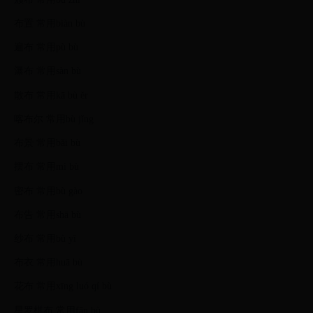
布置 常用biàn bù
遍布 常用pù bù
瀑布 常用sàn bù
散布 常用kā bù ěr
喀布尔 常用bù jǐng
布景 常用băi bù
摆布 常用mì bù
密布 常用bù gào
布告 常用shā bù
纱布 常用bù yī
布衣 常用huā bù
花布 常用xīng luó qí bù
星罗棋布 常用fān bù