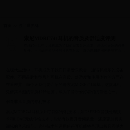
首页
>>
波兰世界杯
索尼MDRE741耳机的音质及舒适度评测
在现代生活中，耳机成为了我们日常音乐欣赏、通话和娱乐的必备
配件。不同品牌和型号的耳机在音质、舒适度和使用体验等方面存
在着差异。...
在现代生活中，耳机成为了我们日常音乐欣赏、通话和娱乐的必备
配件。不同品牌和型号的耳机在音质、舒适度和使用体验等方面存
在着差异。而今天我们要介绍的是索尼MDRE741耳机，这款耳机
凭借其卓越的音质和舒适度，成为了音乐爱好者们的首选之一。
创造非凡音质的专利技术
索尼MDRE741耳机采用了独家专利技术，如DSEEHX音频处理技
术和LDAC无线传输技术，能够有效提升音频质量，还原更加真实
细腻的音乐细节。这些技术的运用使得耳机能够呈现出极具震撼力