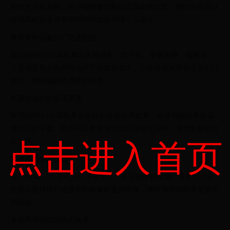
时尚的亮色系列，用户都能够找到自己喜欢的款式。时尚外观设计
使得耳机在音质表现的同时也能展现个人品味。
兼容多种设备的广泛适配性
索尼MDRE741耳机兼容多种设备，如手机、平板电脑、电脑等，
可以满足用户在不同场景下的音乐需求。不论是宅家听音还是出门
旅行，都能够轻松携带和使用。
私密性保护的音乐享受
索尼MDRE741耳机具有良好的音频隔离效果，能够阻隔外界音源
对用户的干扰。用户可以更加专注地沉浸在音乐中，享受私密的音
乐世界。
点击进入首页
轻便易携带的设计
索尼MDRE741耳机采用折叠设计，便于携带和收纳。耳机的轻量
化设计使得用户在携带和佩戴时更加方便，随时随地都能享受音乐
的美妙。
专业声学调试的优化效果