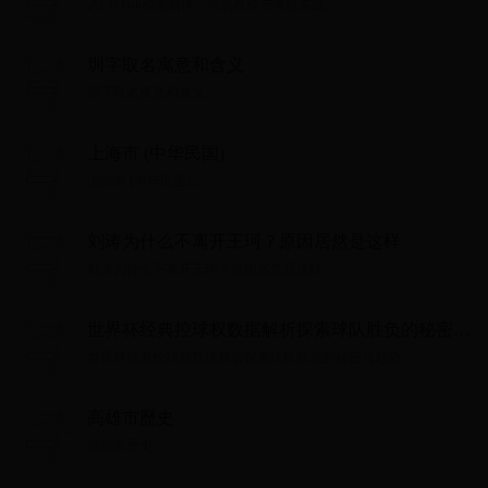
入门Flash动画制作：简易教程与项目实战...
圳字取名寓意和含义
圳字取名寓意和含义...
上海市 (中华民国)
上海市 (中华民国)...
刘涛为什么不离开王珂？原因居然是这样
刘涛为什么不离开王珂？原因居然是这样...
世界杯经典控球权数据解析探索球队胜负的秘密与
趋势
世界杯经典控球权数据解析探索球队胜负的秘密与趋势...
高雄市歷史
高雄市歷史...