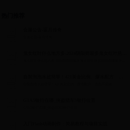
热门推荐
合服公告-蓝月传奇
合服公告-蓝月传奇...
鬼女红叶什么地方多-2024阴阳师最多鬼女红叶悬赏
封印在哪里详细介绍 必看
鬼女红叶什么地方多-2024阴阳师最多鬼女红叶悬赏封印在哪里详细
介绍 必看...
自製泡泡水超簡單！421黃金比例、膠水配方 泡
泡不易破
自製泡泡水超簡單！421黃金比例、膠水配方 泡泡不易破...
GTA5银行在哪_侠盗猎车5银行位置
GTA5银行在哪_侠盗猎车5银行位置...
入门Flash动画制作：简易教程与项目实战