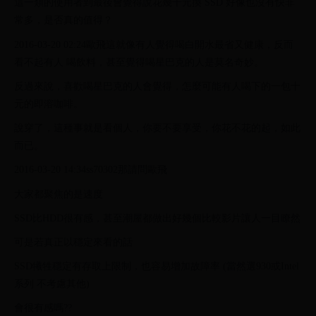
這一類的使用者到最後會覺得說花幾千元換 SSD 好像也沒有快非
常多，是否真的值得？
2016-03-20 02:24歐飛這就像有人覺得喝白開水最省又健康，反而
看不起有人 喝飲料，甚至覺得喝星巴克的人是莫名奇妙。
反過來說，喜歡喝星巴克的人會覺得，怎麼可能有人喝下的一包十
元的即溶咖啡。
說穿了，這種事就是看個人，你要不要享受，你花不花的起，如此
而已。
2016-03-20 14:34ss70302那請問歐飛
大家都聚焦的是速度
SSD比HDD很有感，甚至潮屋都做出好幾個比較影片讓人一目瞭然
可是若真正以穩定來看的話
SSD犧牲穩定有存取上限制，也容易增加故障率 (當然選930或Intel
系列 不考慮其他)
會很有感嗎??