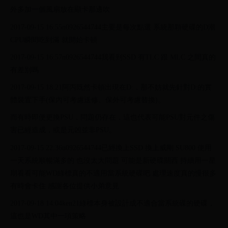
外多加一個風扇放在顯卡那邊吹
2017-09-15 16:55n0926544744主要是每次點選 系統那顆硬碟的D潮
CPU瞬間吃到滿 就開始卡頓
2017-09-15 16:57n0926544744我看到SSD 有TLC 跟 MLC 之間真的
有差別嗎
2017-09-15 18:21阿丙既然卡頓出現在D:，那不妨就先針對D:的實
體裝置下手(保內可考慮送修、保外可考慮替換)。
而有時即便更換PSU，問題仍存在，這也代表可能PSU對元件之傷
害已經造成，或是元凶並非PSU。
2017-09-15 22:36n0926544744已經換上SSD 換上威剛 SU800 使用
一天系統順暢滿多的 也沒太大問題 可能是新硬碟關西 持續用一星
期看看可能WD綠標真的不適用當系統硬碟吧 處理速度真的慢很多
有時會卡住 感謝各位提供小弟意見
2017-09-18 14:04ken21綠標本身被設計成不適合當系統碟的硬碟，
這也是WD其中一項策略