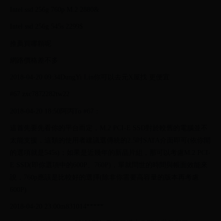
Intel ssd 256g 760p M.2 2880&
Intel ssd 256g 545s 2299$
推薦買哪顆呢
網路價格差不多
2018-04-20 09:34DungYi Lin你可以去元X屋找 更便宜
#67 zxc7872282tw22
2018-04-20 18:50阿丙To #67：
這首先要先看你的平台而定，M.2 PCI-E SSD對於較舊的電腦並不
太能支援，這類的使用者建議選傳統的2.5吋SATA介面即可(依你開
的選項就是545s)；如果是近幾年的新晶片組，那可以考慮M.2 PCI-
E SSD(即你選項中的600P、760P)，單就問世的時間與帳面效能來
說，760p應該是比較好的選擇(除非你需要高容量的版本再考慮
600P)
2018-04-20 23:00m831014*****