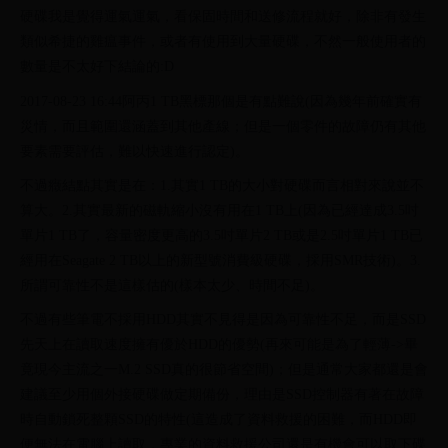
硬碟我是覺得運氣運氣，看保固時間和送修流程就好，除非有發生
類似希捷的雞瘟事件，或者有使用到大量硬碟，不然一般使用者的
數量是不太好下結論的:D
2017-08-23 16:44阿丙1 TB黑標那個是有點難說(因為幾年前確實有
災情，而且範圍還涵蓋到其他產線；但是一個零件的故障仍有其他
要素需要評估，難以快速進行認定)。
不過癥結點其實是在：1.其實1 TB的大小對硬碟而言相對來說並不
算大。2.其實最新的磁軌縮小沒有用在1 TB上(因為已經達成3.5吋
單片1 TB了，容量密度更高的3.5吋單片2 TB或是2.5吋單片1 TB已
經用在Seagate 2 TB以上的新型號消費級硬碟，採用SMR技術)。3.
所謂可靠性不是這樣估的(樣本太少、時間不足)。
不過有些筆電不採用HDD其實不見得是因為可靠性不足，而是SSD
先天上在讀取速度擁有優於HDD的優勢(再來可能是為了輕薄->畢
竟現今主流之一M.2 SSD真的很節省空間)；但是通常大家都還是會
建議至少用個外接硬碟做定期備份，理由是SSD控制器有著在故障
時自動鎖死整顆SSD的特性(這造成了資料救援的困難，而HDD即
便無法在電腦上讀取，專業的資料救援公司還是有機會可以取下碟