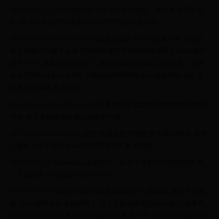
2017-09-15 12:56阿丙整台拿去檢測可能比較好，因為多個零件老
化+新零件疑似異常能兼扯到的問題可能有蠻多的。
2017-09-15 13:00n0926544744我這台電腦 零件換得差不多 現在只
差主機板CPU顯卡未換 其他線路電源供應器都換過原先450W換到
現在750W 風扇也多加三個 三熱問題因該是可以 自己使用上 在系
統使用那顆分割出來D朝 只要點那顆硬碟就會出現很明顯卡頓 過
沒多久就凍結 還會藍屏
2017-09-15 14:25n0926544744主要是這台電腦還滿順的 實在是捨不
得換 換了主機板等於整台換新的一樣
2017-09-15 14:26newsking顯卡風扇有檢查過嗎 先升級ssd再說 如果
主機板沒很多週邊 power不用那麼高瓦數 耗電歐
2017-09-15 15:33newsking如果是D： 藍屏主要是偵測硬體故障 查
一下故障碼 有可能是harddisk error
2017-09-15 15:36n0926544744本身電腦就放了3顆硬碟 還有外接硬
碟 450W那顆從組電腦就有了 壞了才會這棵 想說高W數 以後要再
添加東西就不用在換電源供應器 顯卡風扇正常 我有清過 我還有額