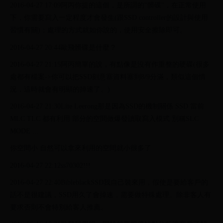
2016-04-27 17:09阿丙你提的這個，是所謂的"髒碟"，在正常使用
下，你需要寫入一定程度才會發生(跟SSD controller的設計與使用
習慣有關)；處理的方式就如你說的，使用安全擦除即可。
2016-04-27 20:44歐飛髒碟是什麼？
2016-04-27 21:15阿丙簡單的說，有點像是沒有作重整的硬碟(很多
處都有檔案->你可以把SSD刻意塞資料塞到8/9分滿，類似這個情
況，這時就會有明顯的掉速了。)
2016-04-27 21:30Lite Leerong那是因為SSD的機制關係 SSD 當前
MLC TLC 都有利用 部分的空間做爆發讀取寫入模式 別稱SLC
MODE ...
你空間小 自然可以拿來利用的空間就小很多了
2016-04-27 22:12ss70302!!!
2016-04-27 22:40BibleblackSSD我自己裝來用，假使是要給客戶的
話不是很建議，SSD用久了會掉速，需要做特殊處理。除非客人有
要求否則不會特別給客人推薦。