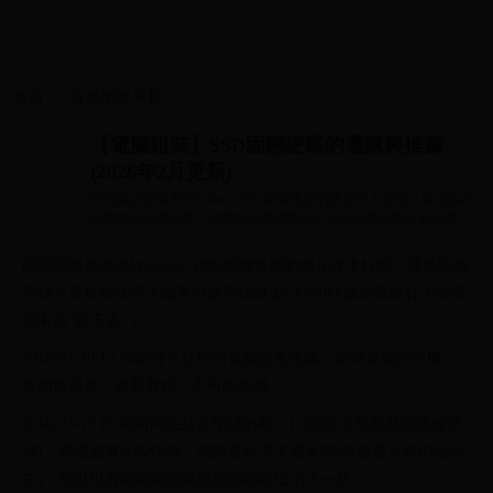
首页
>>
直播吧世界杯
【電腦組裝】SSD固態硬碟的選購與推薦
(2026年2月更新)
阿丙該說是因為Windows 10對開機速度的優化作太好呢？還是因為
黑標本來就很快呢？總覺得從黑標跳去SX930好像差異沒有大家傳
說中的"回不去"了...
阿丙該說是因為Windows 10對開機速度的優化作太好呢？還是因為
黑標本來就很快呢？總覺得從黑標跳去SX930好像差異沒有大家傳
說中的"回不去"了。
2016-03-19 13:20歐飛可見你的電腦是舊電腦，如果是新的主機，
真的快很多，絕對有感，不可能無感。
2016-03-19 18:06阿丙我是去年組的喔->1150的(不然就是我比較頓
感)，開機是有比較快啦！或許是給予了過多期待(聽過太多的回不
去)，所以現實跟聽聞的落差把體驗給抵消了一些。