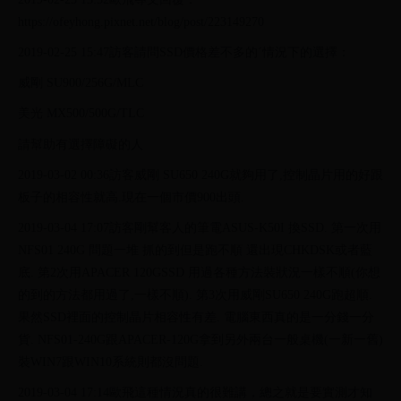
https://ofeyhong.pixnet.net/blog/post/223149270
2019-02-25 15:47訪客請問SSD價格差不多的ˊ情況下的選擇：
威剛 SU900/256G/MLC
美光 MX500/500G/TLC
請幫助有選擇障礙的人
2019-03-02 00:36訪客威剛 SU650 240G就夠用了,控制晶片用的好跟
板子的相容性就高.現在一個市價900出頭.
2019-03-04 17:07訪客剛幫客人的筆電ASUS-K50I 換SSD. 第一次用
NFS01 240G 問題一堆 抓的到但是跑不順 還出現CHKDSK或者藍
底. 第2次用APACER 120GSSD 用過各種方法裝狀況一樣不順(你想
的到的方法都用過了,一樣不順). 第3次用威剛SU650 240G跑超順.
果然SSD裡面的控制晶片相容性有差. 電腦東西真的是一分錢一分
貨. NFS01-240G跟APACER-120G拿到另外兩台一般桌機(一新一舊)
裝WIN7跟WIN10系統則都沒問題.
2019-03-04 17:14歐飛這種情況真的很難講，總之就是要實測才知