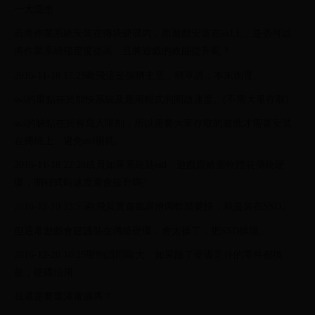
一大隱患
若將作業系統安裝在傳統硬碟內，而遊戲安裝在ssd上，是否可以
將作業系統穩定度提高，且將遊戲的效能提升呢？
2016-11-18 17:29歐飛這是個糟主意，簡單講：本末倒置。
ssd的重點在於加快系統及應用程式的開啟速度。(不需大量存取)
ssd的缺點在於有寫入限制，所以需要大量存取的遊戲才需要安裝
在傳統上，避免ssd損耗。
2016-11-18 22:28成員如果系統裝ssd，遊戲跟繪圖軟體裝傳統硬
碟，開程式時速度還會提升嗎?
2016-12-19 23:55歐飛其實遊戲跟繪圖軟體要快，就是裝在SSD。
但通常遊戲會建議裝在傳統硬碟，會太操了，把SSD操壞。
2016-12-20 10:29聖狗請問歐大，如果除了硬碟意外的零件都換
新，硬碟沿用
我還需要重灌電腦嗎？