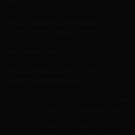
這有點矛盾...
兩難在於==> 犧牲速度換穩定 和 犧牲穩定換速度
如果是我的話應該會兩害取其輕，但不知道哪個輕XD
2016-04-24 22:58歐飛一、什麼叫穩定？
對於一台電腦來說，你多加了一顆SSD，等於是多了一個故障點，
故障率肯定會提高，這是事實。
但憑心而論，電腦故障一定是SSD嗎？ (不見得吧)
二、傳統硬碟就不會保內故障嗎？
一樣會故障，那麼傳統硬碟是穩定在哪裏？
三、SSD廠牌眾多，型號眾多，整個來看故障率當然也多，但如果
你不要去買一顆冷門的廠牌與型號，我覺得保內的故障率其實不會
比硬碟高。
四、只要預算夠，我是贊成裝SSD的。 當然啦，如果客戶對於「穩
定性」非常在意，那就不要裝SSD，這點沒有爭議，無需強求。