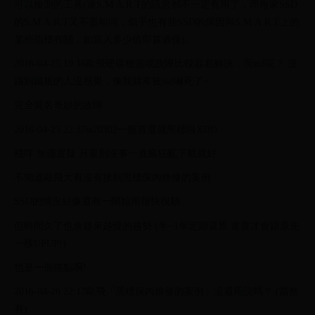
可以檢測的工具(連S.M.A.R.T的訊息都不一定有用了，而每家SSD
的S.M.A.R.T又不盡相同，似乎也有些SSD的保固與S.M.A.R.T上的
某些指標有關，如寫入多少值即算過保)。
2016-04-25 19:16歐飛硬碟檢測或故障比較容易解決，而ssd呢？ 沒
踢到鐵板的人沒感覺，像我就常被ssd嚇死了~
完全莫名奇妙的故障
2016-04-25 22:37ss70302一般首選就黑標啦XDD
穩咩 無庸置疑 只要別沒事一直瘋狂亂下載就好...
不知道歐飛大有沒有接到黑標保內維修的案例
SSD的情況好像還有一開始用很快很順
但時間久了也會越來越慢的趨勢 (半~1年定期還原 速度才會跟原先
一樣UPUP!)
也是一個痛點啊!
2016-04-26 22:17歐飛「黑標保內維修的案例」這還用說嗎？ (當然
有)