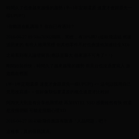
時間久了也會越來越慢的趨勢 (半~1年定期還原 速度才會跟原先一
樣UPUP!)
↑你聽誰在亂講啦？ 你自已有遇到？
2016-04-27 09:50ss70302嗚嗚，黑標... 有10%嗎? (從歐飛這組 然後
送回來的 有些人雖用黑標 但其他零件不好也會讓他加速往生XD)
之前看到有人論壇留言(應該是藤大 但來源不可考了= =)
剛開始裝很快，時間久了越來越慢的趨勢 而且台也沒過度寫入 放
遊戲在裡面
(半~1年定期還原 速度才會跟原先一樣UPUP!) <= 這句話我用自己
意思改寫過= = 但好像類似要還原的概念速度才比較好
阿丙大大則是有分享他用黑標 再加INTEL SSD 感覺雖然有快 但還
是沒很明顯 可能是預期心理XD
2016-04-27 16:43歐飛你應該有聽過「人品問題」吧？
這種事，真的很難講滴。