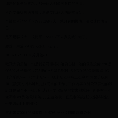
如果預算是個問題，那每個人都會有各自的考量。
所以要先從哪邊升級，還是要以個人的需求而定。
至於您所謂的「不然SSD騙很大！就只有開機快、讀取速度快而
已！」
是不是騙很大，很簡單，SSD裝下去實測就知道了。
聽說：用過SSD的人都回不去了。
2018-02-24 11:20冷月給n3:
歐飛大的最後一句是我公司櫃檯小姐的心聲 , 她的電腦設備 cpu 是
Q9500 板子當然是775腳的ASUS P5KPL-E HDD 250G 記憶體 1G*4
作業系統Win10 (本來是Win7 後來是老闆晚上沒事幹 幫她升級到
10...)說真的因為她只是很簡單的工作 , 工作內容跟辦公室其他的設
計師是完全不一樣 , 所以她只要很簡單的文書機就好 , 但是有一次
老闆拿ssd 到她電腦測試 , 之後她就一直跟老闆說她的機器開機好
慢要裝ssd 不要HDD....
實測未裝SSD 開機時間2分42秒 換SSD 開機時間 29秒 ...