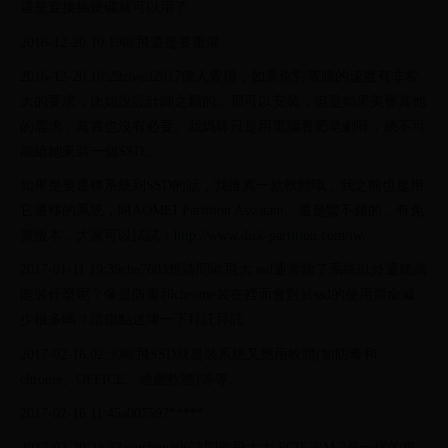
還是直接插硬碟就可以用了
2016-12-20 10:19歐飛還是要重灌
2016-12-20 10:29ziveil2017個人覺得，如果你對電腦的速度有非常
大的要求，比如說設計師之類的。那可以安裝，但是如果美譽其他
的需求，其實也沒有必要。我媽咪只是用電腦看肥皂劇呀，總不可
能給她來裝一個SSD。
如果是要遷移系統到SSD的話，我推薦一款軟體哦，我之前也是用
它遷移的系統，叫AOMEI Partition Assistant。還是蠻不錯的，有免
費版本，大家可以試試：http://www.disk-partition.com/tw/
2017-01-11 19:39che7603想請問歐飛大 ssd通常除了系統以外還建議
能裝什麼呢？像是防毒和chrome裝在裡面會對於ssd的使用壽命減
少很多嗎？請指點迷津一下拜託拜託
2017-02-16 02:30歐飛SSD就是裝系統又應用軟體(如防毒和
chrome、OFFICE、繪圖軟體)等等。
2017-02-16 11:45a007597*****
2017-02-20 23:32annchou306請問歐飛大大,PCIE跟M.2是一樣的東