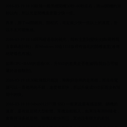
2016-03-19 18:10歐飛一般黑標開機50秒~60秒左右，而ssd開機約30
秒以內，所以光是開機速度最少快一倍。
再來，用了ssd開網頁、開程式，肯定最少快一倍以上的速度，所
以不太可能無感。
2016-03-19 18:14阿丙經過你的補充，我有注意到變快沒錯(雖然我
沒拿碼表計時)；而Windows 10在1151版裡有強化的開機速度(連傳
統硬碟也有感)。
如果CPU+RAM的規格OK，升SSD的差異是否會減弱(我自己可能
屬於這個類別)。
2016-03-19 18:30歐飛我只能說，剛剛好你用的是黑標，而且你電
腦可以一直都用的不錯，速度都算快，所以升級成SSD反而沒有預
期中的快。
2016-03-19 19:04bob012377用 SSD 一般來說最有感是開、關機的
速度，還有就是開大型軟體、單機遊戲載入，如果沒有用到後者，
會覺得頂多就是開、關機比較快而已，其他沒有很大的差別。