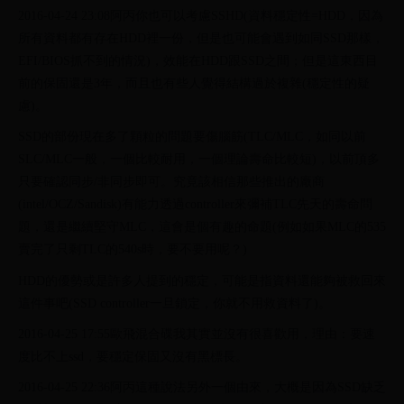
2016-04-24 23:08阿丙你也可以考慮SSHD(資料穩定性=HDD，因為
所有資料都有存在HDD裡一份，但是也可能會遇到如同SSD那樣，
EFI/BIOS抓不到的情況)，效能在HDD跟SSD之間；但是這東西目
前的保固還是3年，而且也有些人覺得結構過於複雜(穩定性的疑
慮)。
SSD的部份現在多了顆粒的問題要傷腦筋(TLC/MLC，如同以前
SLC/MLC一般，一個比較耐用，一個理論壽命比較短)，以前頂多
只要確認同步/非同步即可。究竟該相信那些推出的廠商
(intel/OCZ/Sandisk)有能力透過controller來彌補TLC先天的壽命問
題，還是繼續堅守MLC，這會是個有趣的命題(例如如果MLC的535
賣完了只剩TLC的540s時，要不要用呢？)
HDD的優勢或是許多人提到的穩定，可能是指資料還能夠被救回來
這件事吧(SSD controller一旦鎖定，你就不用救資料了)。
2016-04-25 17:55歐飛混合碟我其實並沒有很喜歡用，理由：要速
度比不上ssd，要穩定保固又沒有黑標長。
2016-04-25 22:36阿丙這種說法另外一個由來，大概是因為SSD缺乏