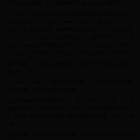
我不會講太多複雜的事，現階段別買WD跟SMR技術的硬碟
2017-09-18 22:27阿丙問題是，現階段廠商慢慢不去標它的某個產
品到底有沒有用上SMR了(ex.Seagate)；而預計近幾年內，3.5吋2
TB以上的市場應該會有一波由採用SMR來帶來的密度升級潮(其實
2.5吋也有，一樣最初是Seagate最先達標，2.5吋碟片單碟1 TB)，帶
頭的是Seagate(因為其率新達成單碟片2 TB，也已經推出了容量2
TB以上對應的新梭魚了)->到時候可能會剩下企業級是採用PMR。
至於WD嘛...，目前藤大那邊的資訊是有2017.07出廠的，結果還是
有狀況...
2017-09-19 08:58ken21若新技術變缺點之一，忽略標示反而是廠商
的正常現象，因為消費者也變得精明
但我認為Seagate的SMR技術缺陷太明顯，我自己用到吐血，二次覆
蓋變得極不穩定，有壞軌症狀卻沒有壞軌，要壞不壞的產品很難送
修，廠商不會無條件替你更換，很可能繼綠標之後另一個眾人皆知
的地雷
再透露一點，買貼牌產品只能靠運氣，使用後才知道外接硬碟內裝