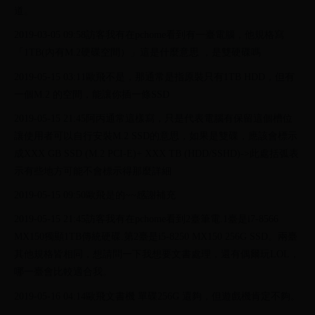
道。
2019-03-05 09:58訪客我有在pchome看到有一臺電腦，他規格寫
「1TB(內有M.2硬碟空間）」這是什麼意思 ，是雙硬碟嗎
2019-05-15 03:11歐飛不是，那通常是指原裝只有1TB HDD，但有
一個M.2 的空間，能讓你插一條SSD
2019-05-15 21:45阿丙通常這樣寫，只是代表電腦有保留這個槽位
讓使用者可以自行安裝M.2 SSD的意思，如果是雙碟，應該會標示
成XXX GB SSD (M.2 PCI-E)+ XXX TB (HDD/SSHD)->此處括弧表
示有些地方可能不會標示得那麼詳細
2019-05-15 09:50歐飛是的~~感謝補充
2019-05-15 21:45訪客我有在pchome看到2臺筆電.1臺是i7-8566
MX150獨顯1TB傳統硬碟.第2臺是i5-8250 MX150 256G SSD。兩臺
其他規格皆相同，想請問一下我想要文書處理，還有偶爾玩LOL，
哪一臺會比較適合我。
2019-05-16 04:14歐飛文書機 單碟256G 還夠，但遊戲機肯定不夠。