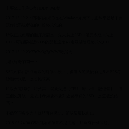
主要SSD作為C槽 HDD作為D槽
2017-12-19 21:13阿丙如果你是在Windows系統下，正常來說是不會
讓你把系統所在的C:給格式化的。
所以正規處理的順序應該是：先只裝上SSD->灌完系統->裝上
HDD(可能要確認BIOS的開基設定)->進電腦管理格式化HDD
2017-12-19 23:37n3w3g3g3y3y3歐飛大
我很好奇的問一下！
SSD只有在讀取遊戲的時候比較快，但進入遊戲後的是要看FPS每
秒顯示張數，是否比較高！
所以要電腦好、特效高，就要先把【CPU、顯示卡、記憶體】，這
三個先升級，最後才考慮要不要升級儲存碟的SSD，是這樣沒錯
嗎？
不然SSD騙很大！就只有開機快、讀取速度快而已！
2018-02-24 00:08歐飛如果預算不是問題，那還有什麼問題。