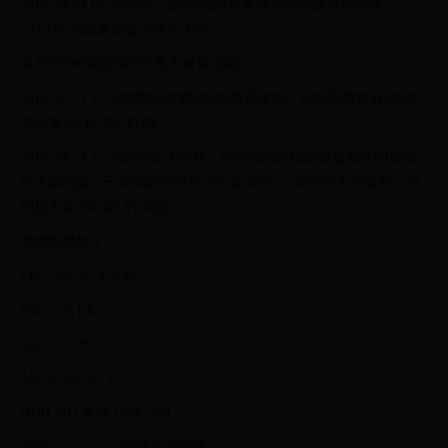
2018-09-04 16:20setup552請問如果玩單機大作開放世界那種
(GTA5),或是畫質要求高的大作
裝在SSD裡跑起來FPS會不會更流暢?
2018-09-23 17:53阿丙以影響FPS的要素來說，比較顯著提升FPS的
應該還是CPU跟GPU喔
2018-09-23 22:45訪客版大您好，想詢問關於模擬器遊戲雙開規律
性卡頓問題，已添增記憶體至16G(原為8G)，情況完全沒改善，想
問是否為SSD或CPU問題
電腦配備如下⋯
CPU Intel I5 3570K
P8Z77-V LK
Ram 16G Hz
ASUS 560Ti / 1G
HDD WD 黃標 1TB/7200
2019-02-25 13:52歐飛專文回覆：