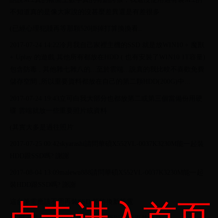
不知道真的是像大家說的沒甚麼差異還是有差很多
(已經心理犯賤再等那顆520掛掉打算換換看..
2017-07-24 14:22冷月我自己家裡主機的SSD 就是放WIN10 + 魔獸
+ Uplay 的遊戲 其他所有都放在HDD ( 也有安裝了WIN10 1T容量)
包含防毒 , 其他雜七雜八的...至於雲端...說真的我比較不喜歡免費
儲存空間 ,所以重要資料都放在自己的第二顆HDD(200G)中...
2017-07-24 19:43立可白我大部分也都放第二或第三個當備份用硬
碟 雲端就放一些重要照片或資料
(其實大多是過往照片
2017-07-25 00:42skyarashi請問華碩X552VL-0037K3230M能一起裝
HDD跟SSD嗎? 謝謝
2017-08-04 13:09malewu888請問華碩X552VL-0037K3230M能一起
裝HDD跟SSD嗎? 謝謝
這台筆電應該不用再裝SSD 等待換新筆電
点击进入首页