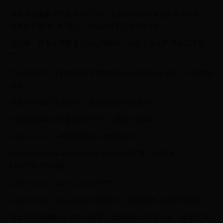
混合碟最要的優待是有8G SSD，在系統方面好像會比較快一點，
但真的只是快一點而以，坦白說也不可能比SSD快。
所以囉，我個人還是會以SSD為優先，為何？ SSD用過就回不去
了。
2016-08-06 20:40阿辰比較早期的時候intel有附硬碟支架，不過價格
很高
我買120G就三千左右了，但用到現在依然健在
只能說用過SSD之後就回不去了~~建議一定要裝
2016-08-23 11:54歐飛用過的人都回不去了
2016-08-23 21:05u213518組I3-4160+SSD主機一台 用途
LIGHTROOM修圖
2016-08-28 17:54Tei Lane Lee*****
2016-08-29 06:37tsun1你好~歐飛大大，我想請教一個新手問題
最近有考慮添購ssd 做為遊戲碟，但經過以上你的介紹，穩定度為