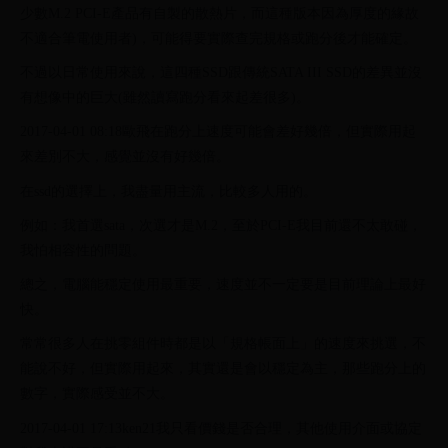
少數M.2 PCI-E產品有自製的散熱片，而這種版本因為厚度的緣故
不適合筆電使用者)，可能得要實際查完規格或跑分後才能確定。
不過以日常使用來說，這四種SSD跟傳統SATA III SSD的差異並沒
有想像中的巨大(雖然讀寫跑分看來起差很多)。
2017-04-01 08:18歐飛在跑分上速度可能會差好幾倍，但實際用起
來差別不大，感覺並沒有好幾倍。
在ssd的選擇上，我盡量用主流，比較多人用的。
例如：我首選sata，次選才是M.2，至於PCI-E我目前還不太敢碰，
我怕相容性的問題。
總之，電腦能穩定使用最重要，速度並不一定要是目前理論上最好
快。
常常很多人在挑零組件時都是以「規格帳面上」的速度來挑選，不
能說不好，但實際用起來，其實還是會以穩定為主，那些跑分上的
數字，實際感受並不大。
2017-04-01 17:13ken21我只看價錢是否合理，其他使用介面或協定