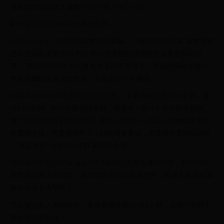
後來老闆幫他裝了威剛 SU800 的 128G SSD ....
歐大常說的口頭禪真的都是真理....
2018-02-24 12:59阿丙那其實也不算騙，一般說的"回不去"其實指得
也就是讀取速度(所以對於非IO所導致的效能瓶頸確實是幫助有
限)；所以比較好的方式是先衡量到底覺得卡、不順的關鍵在哪？
然後依據預算來決定替換、升級的零件有哪些。
2018-02-24 14:58冷月丙兄說的沒錯 .. 本來小姐沒用SSD 之前 , 連
線列印資料 , 到主伺服器抓資料 , 都會有一個 4-6 秒的動作時間 ,
換了SSD 就幾乎ENTER按下 就馬上有動作 , 所以小姐她也說用了
新電腦之後 , 舊電腦爛死了..(對使用者來說 , 速度越快電腦就越好
....現在就是C:SSD D:HDD 果然回不去了...)
2018-02-24 15:38n3w3g3g3y3y3我自己本身也適用SSD，但SSD到
底對遊戲有沒有幫助，我只能說只有讀取速度快，但進入遊戲後其
實就沒啥太大幫助了！
尤其是打多人會戰時候，勝負就差在那0.01秒之間，在那一瞬間不
是你死就是我活！