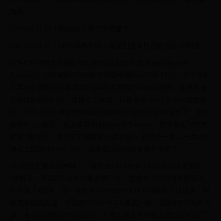
西嗎?
2017-03-31 23:10歐飛樓下丙兄有回覆了。
2017-04-01 17:14阿丙插槽不同，速度則是看所用的協定/控制器。
PCI-E SSD有使用傳統AHCI控制器的版本(如老金的HyperX
Predator)，也有使用NVMe協定的版本(如intel 750 SSD)；而不同的
方案會影響到讀寫速度與對MB的支援性(NVMe比較快，但是不會
支援比較舊的MB)。從構造上來說，目前有部分PCI-E SSD其實是
M.2 SSD+PCI-E轉接架構成的(這種的可以把M.2的部分拆下，直接
插到M.2上使用，如上面舉例的HyperX Predator，通常會比同型號
的M.2版本貴，畢竟多了轉接架的成本在)；而另外一種是一體成形
做在上面的(如intel 750)，這兩種設計的好壞就不清楚了。
M.2目前主要分成兩種，一個是走SATA的M.2 SATA(可以支援的
MB較多，速度跟SATA III版本的一樣，也會在入門或是中階以下
的筆電上看到)，另一個是走NVMe的M.2 PCI-E(帳面上快很多，但
是需要驅動支援，所以跟NVMe PCI-E產品一樣，舊的MB可能不支
援，會有過熱降速的問題在)；不過這兩者在外觀上難以分辨(除了