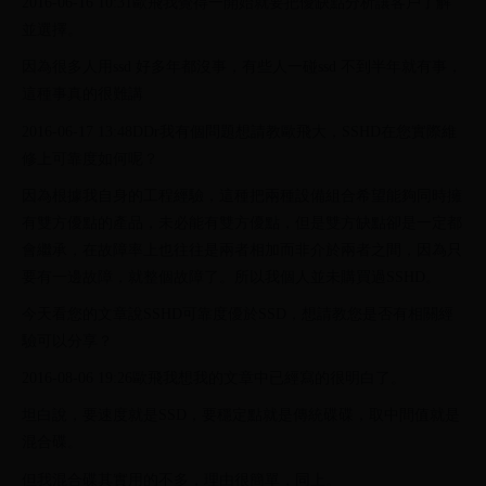
2016-06-16 10:31歐飛我覺得一開始就要把優缺點分析讓客戶了解
並選擇。
因為很多人用ssd 好多年都沒事，有些人一碰ssd 不到半年就有事，
這種事真的很難講
2016-06-17 13:48DDr我有個問題想請教歐飛大，SSHD在您實際維
修上可靠度如何呢？
因為根據我自身的工程經驗，這種把兩種設備組合希望能夠同時擁
有雙方優點的產品，未必能有雙方優點，但是雙方缺點卻是一定都
會繼承，在故障率上也往往是兩者相加而非介於兩者之間，因為只
要有一邊故障，就整個故障了。所以我個人並未購買過SSHD。
今天看您的文章說SSHD可靠度優於SSD，想請教您是否有相關經
驗可以分享？
2016-08-06 19:26歐飛我想我的文章中已經寫的很明白了。
坦白說，要速度就是SSD，要穩定點就是傳統碟碟，取中間值就是
混合碟。
但我混合碟其實用的不多，理由很簡單，同上。