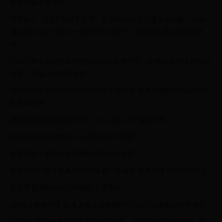
對我來講不是重點。
早期M.2、PCI-E貴得不合理，是否能成為主流還是未知數，就像
過去的Power eSATA一樣被USB3.0取代，因此個人並沒有看在眼
裡。
SSD只要注意控制器和顆粒品質這兩者即可，供電品質和線材也別
太差，理論上會有好表現。
2017-04-02 05:46立可白SSD我除了放系統 也會放幾款 常玩的遊戲
如英雄聯盟
我那顆學生時期買的INTEL 520 120G 用了有四五年
比起送過換修的希捷 SSHD跟WD 1T歸西了...
如果不是一直跑大量續傳軟體或大作遊戲
我覺得SSD除了放系統程式 還有一些遊戲 其實好像也可以活很久..
反正重要資料就放別顆碟跟上傳雲端
(之前沒備份習慣 重灌之後直播軟體(OBS)設定就要重設有夠麻煩
話說M.2真的帳面上數字真的有點誇張，我還沒使用過有裝M.2的