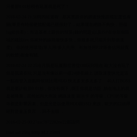
只要那0.01秒稍有延遲就是死了！
2018-02-24 21:50阿丙延遲喔...那其實跟你的網速快慢跟穩定度也有
關(畢竟有時候硬體配備已經很好了，結果壞在網路不夠快，照樣
lag給你看)；而這基本上跟你的預算(錢的問題)以及ISP在你那個區
域的建設(ex.你家外的線路最快多快，你最多就只能升到那個速
度)、你的使用環境(單人用/多人共用、有無使用P2P等會佔用頻寬
的軟體)都會有關。
2018-02-24 22:25冷月我是玩魔獸世界從OB玩到現在 歐大沒有玩了
但是我還在玩 只是沒有像以前一樣24掛在線上 讀取速度快光是這
一點在登入遊戲時候就比用HDD 快太多太多太多了....40人打BOSS
就是要計較那0.01秒 , 你沒有倒下 ,倒王你就是功臣 ,躺在地上的就
是被唾棄 , 當然如丙大所說 網路速度 顯示卡 的等級 , CPU的等級
等都是影響因素 , 但是光是以使用HDD跟SSD 來說 , 歐大的口頭禪
絕對是金玉良言.....回不去啦...
2018-02-25 00:27zxc7872282tw22那請問
Intel ssd 256g 600p M.2 2500$