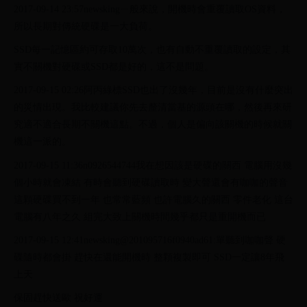
2017-09-14 23:57newskingㄧ般來說，開機時會重覆讀取OS資料，
所以長期對傳統硬碟是一大負荷。
SSD每一記憶區約可存取10萬次，也有自動不重覆讀取的設定，其
實不關機對硬碟或SSD都是好的，這不是問題。
2017-09-15 02:26阿丙綠標SSD也出了沒幾年，目前是沒有什麼突出
的災情出現。我比較建議你先去釐清當基的源頭在哪，然後再來研
究適不適合長期不關機這點。不過，個人是偏向該關機的時候就關
機這一派的。
2017-09-15 11:36n0926544744我在想因該是硬碟的關西 電腦用沒幾
個小時就會凍結 有時會聽到硬碟讀取時 變大聲還會有咖咖的聲音
這顆硬碟買不到一年 也常常藍頻 也許電腦久的關西 零件老化 這台
電腦有八年之久 組完大致上關機時間幾乎都只是重開機而已
2017-09-15 12:41newsking@201095716f0940ad61:單聽到咖咖聲 硬
碟隨時都會掛 趕快在還能開機時 整顆複製即可 SSD一定讓8年飛
上天
保固趕快送歐 祝好運