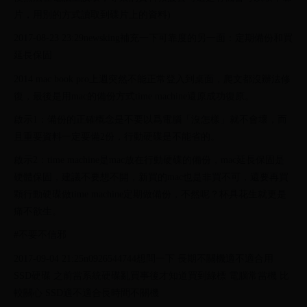
片，用別的方式讀取到碟片上的資料)
2017-08-23 23:29newsking補充一下可靠度的另一面：定期備份和買
延長保固
2014 mac book pro上週突然不能正常登入到桌面，爬文都沒辦法修
復，最後是用mac的備份方式time machine還原成功復原。
啟示1：備份的正確概念是不要以爲電腦「沒怎樣」就不會壞，而
且重要資料一定要備2份，行動硬碟是不能省的。
啟示2：time machine是mac放在行動硬碟的備份，mac延長保固是
硬體保固，建議不要想不開，新買的mac也是非買不可，還要再買
顆行動硬碟做time machine定期做備份，不然呢？杯具花生就更是
痛不欲生。
#不要不信邪
2017-09-04 21:25n0926544744想問一下 長期不關機適不適合用
SSD硬碟 之前當系統硬碟亂買事後才知道買到綠標 電腦常當機 比
較關心 SSD適不適合長時間不關機