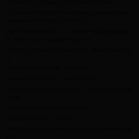
是WD過季品，半年內故障，送修兩次才換到正常的硬碟
2017-09-20 01:26阿丙那就先待在低容量或是企業級的產線等吧(目
前企業級PMR最高可以壓到1.5 TB一碟片)
不過不曉得這會不會像MLC->TLC那樣變成一種難以回頭的趨勢
啊...(到時候可能就得以數量跟它拚穩定度了)
2017-09-21 23:53ken21SMR這技術還不成熟，個人感想比綠標還恐
怖
TLC還有SLC Mode掩蓋缺陷，但SMR並沒有
SMR硬碟(貼牌廠)我送修過，沒壞軌就是不能換
雖然歸類為冷儲存，但價格可是高高在上，或許三到五年後才是購
買時機
2017-09-24 01:51ksstp218107想請問歐飛大:
作業系統(Win 10)灌完，HDD分割
C槽和D槽完成後，想說再加個SSD做為系統碟，HDD的C槽不行格
式化。