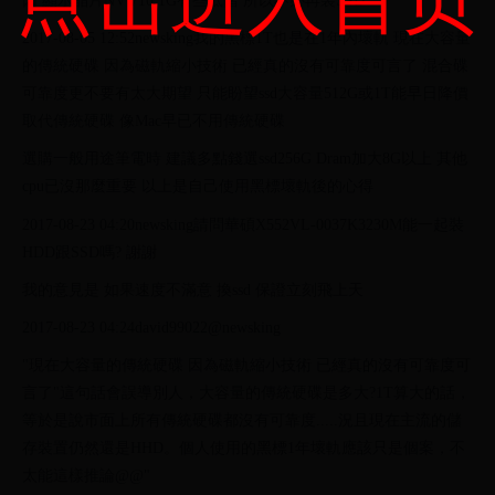
因 顯示晶片NV 710 1G有些低階 所以不必再裝SSD
2017-08-05 12:52newsking我的黑標1T也是在1年內壞軌 現在大容量
的傳統硬碟 因為磁軌縮小技術 已經真的沒有可靠度可言了 混合碟
可靠度更不要有太大期望 只能盼望ssd大容量512G或1T能早日降價
取代傳統硬碟 像Mac早已不用傳統硬碟
選購一般用途筆電時 建議多點錢選ssd256G Dram加大8G以上 其他
cpu已沒那麼重要 以上是自己使用黑標壞軌後的心得
2017-08-23 04:20newsking請問華碩X552VL-0037K3230M能一起裝
HDD跟SSD嗎? 謝謝
我的意見是 如果速度不滿意 換ssd 保證立刻飛上天
2017-08-23 04:24david99022@newsking
"現在大容量的傳統硬碟 因為磁軌縮小技術 已經真的沒有可靠度可
言了"這句話會誤導別人，大容量的傳統硬碟是多大?1T算大的話，
等於是說市面上所有傳統硬碟都沒有可靠度.....況且現在主流的儲
存裝置仍然還是HHD。個人使用的黑標1年壞軌應該只是個案，不
太能這樣推論@@"