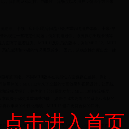
因此，我们将从稳定性、功能性、流畅度以及用户反馈四个方面来
。
统崩溃、卡顿、应用闪退等问题都会严重影响用户体验。小米8早
本，就曾出现过一些稳定性问题，例如耗电过快、系统偶尔出现卡顿等
有了显着提升。MIUI 11及以后的版本，例如MIUI 12、MIUI
的改进，系统崩溃和卡顿的情况明显减少。 因此，从稳定性角度出发，建
制选项而闻名。不同MIUI版本在功能性方面也存在差异。例如，
夜间使用体验；MIUI 12带来了全新的动画效果和视觉设计，让系统
量化和流畅度提升，并优化了部分系统功能；MIUI 13则在流畅度、
版本取决于你更看重哪些功能。如果你追求更简洁的系统和流畅的
。如果你喜欢丰富的个性化选项，MIUI 12 也许更符合你的口味。
点击进入首页
硬件配置足以支持大多数MIUI版本的流畅运行，但不同版本在流