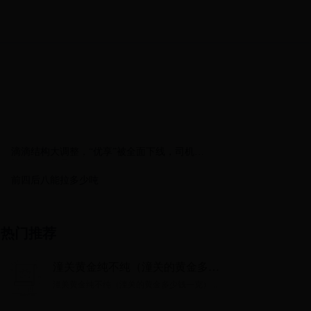
滴滴结构大调整，“优享”被全面下线，司机成
转型的牺牲品！
前四后八能拉多少吨
热门推荐
潼关黄金纯不纯（潼关的黄金多少
钱一克）
潼关黄金纯不纯（潼关的黄金多少钱一克）...