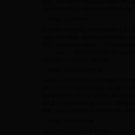
出色，但在功能性或个性化定制上却略逊一筹。
分析不同MIUI版本，帮助大家做出更理性的选择
1. 稳定性：基石般的存在
对于任何一个系统而言，稳定性都是重中之重。系
期的一些MIUI版本，例如MIUI 10的早期版
情况。而随着版本的不断更新，MIUI系统在稳定性方面
12.5、MIUI 13，在稳定性方面都有了较大
议选择MIUI 12.5 或MIUI 13稳定版。
2. 功能性：锦上添花的功能升级
MIUI系统一直以来都以其丰富的功能和个性化定
MIUI 11引入了全新的全局暗模式，极大提升了
更加流畅和美观；MIUI 12.5则更加注重系统轻
隐私安全和系统稳定性上进一步提升。 选择哪个
体验，MIUI 12.5 或MIUI 13 是不错的选择
3. 流畅度：丝般顺滑的体验
流畅度是衡量系统好坏的重要指标之一。小米8的