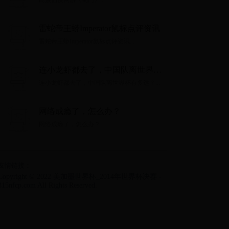
民族仙侠网游《蜀门》...
雷蛇帝王蟒Imperator鼠标点评资讯
雷蛇帝王蟒Imperator鼠标点评资讯...
连小龙虾都去了，中国队离世界杯
有多远？
连小龙虾都去了，中国队离世界杯有多远？...
网络成瘾了，怎么办？
网络成瘾了，怎么办？...
友情链接：
Copyright © 2022 美加墨世界杯_2014年世界杯决赛 -
315nfcp.com All Rights Reserved.