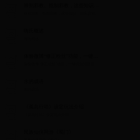
辨别邪教、抵制邪教，这些知识，
你应该知道！
辨别邪教、抵制邪教，这些知识，你应该知
道！...
嗨氏概述
嗨氏概述...
体验微博“修正粉丝”功能，一键识
别清除异常账号
体验微博“修正粉丝”功能，一键识别清除异常
账号...
水的成语
水的成语...
《孤岛行动》设定玩法介绍
《孤岛行动》设定玩法介绍...
民族仙侠网游《蜀门》