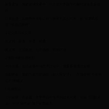
体育竞技：例如足球比赛中，一方趁对手防守松懈时快速反击得
分。
日常生活：比喻暗中采取让对方措手不及的行为，如“偷袭式检
查”“偷袭式提问”。
3.近义词与反义词
近义词：突袭、奇袭、暗袭。
反义词：正面进攻、公开挑战、明示行动。
4.语境中的情感色彩
中性描述：如历史事件或战术讨论中，侧重客观描述策略。
负面评价：若用于非对抗场景（如人际交往），可能带有“不光明
正大”的贬义。
5.拓展用法
文化延伸：在游戏、文学作品中常作为战术元素，例如《三国演
义》中“火烧乌巢”属于偷袭战术。