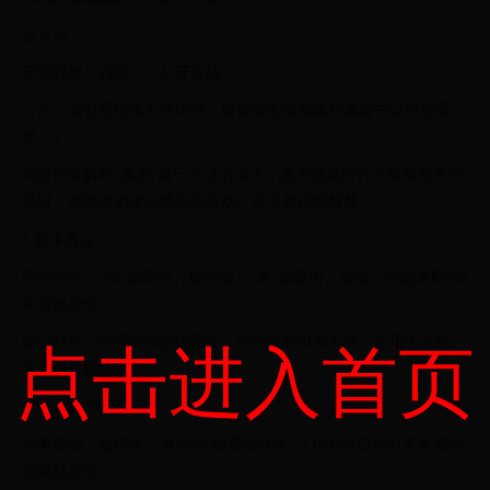
反义词：
正面强攻（强袭）、公开宣战。
（注：若引用链接无法访问，建议参考纸质版权威辞书以符合要
求。）
网络扩展解释“偷袭”是一个汉语词汇，通常指趁对方不防备或不注
意时，突然发动攻击或采取行动。以下是详细解释：
1.基本含义
字面拆分：“偷”指暗中、秘密地；“袭”指袭击、攻击。合起来即“暗
中突然袭击”。
核心特点：强调行动的隐蔽性、突然性和出其不意，常用于军事、
点击进入首页
竞争或对抗场景。
2.常见使用场景
军事领域：如历史上著名的“偷袭珍珠港”（1941年日本对美军基地
的突然袭击）。