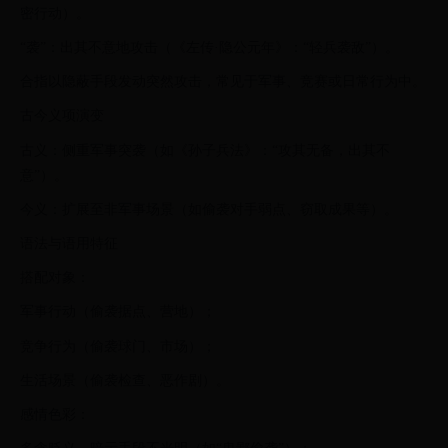
密行动）。
“袭”：出其不意地攻击（《左传·隐公元年》：“轻兵袭敌”）。
合指以隐蔽手段发动突然攻击，常见于军事、竞赛或日常行为中。
古今义项演变
古义：侧重军事突袭（如《孙子兵法》：“攻其无备，出其不
意”）。
今义：扩展至非军事场景（如偷袭对手弱点、窃取成果等）。
语法与语用特征
搭配对象：
军事行动（偷袭据点、营地）；
竞争行为（偷袭球门、市场）；
生活场景（偷袭检查、恶作剧）。
感情色彩：