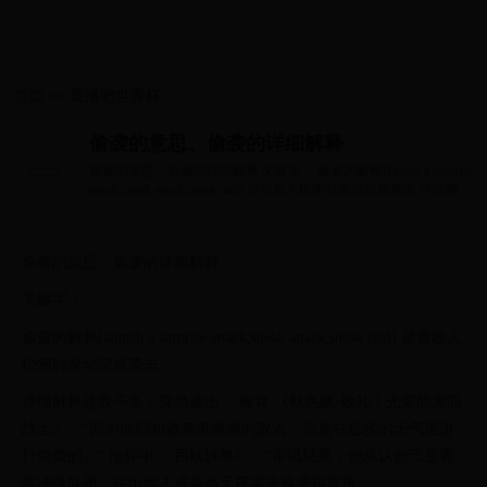
首页
>>
直播吧世界杯
偷袭的意思、偷袭的详细解释
偷袭的意思、偷袭的详细解释 关键字： 偷袭的解释[launch a surprise
attack;sneak attack;sneak raid] 趁着敌人松懈时发动突然袭击 详细解释
趁敌不备，突...
偷袭的意思、偷袭的详细解释
关键字：
偷袭的解释[launch a surprise attack;sneak attack;sneak raid] 趁着敌人
松懈时发动突然袭击
详细解释趁敌不备，突然袭击。 峻青 《秋色赋·敬礼！光荣的海防
战士》：“因为他们知道鬼鬼祟祟的敌人，总是在恶劣的天气里进
行偷袭的。” 徐怀中 《西线轶事》：“审讯结果，他承认自己是青
年冲锋队员，供出敌人准备当天夜里来偷袭指挥所。”