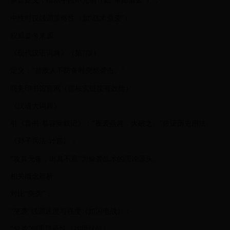
多含贬义，暗示手段不光明（如“卑鄙偷袭”）；
中性时仅强调策略性（如“战术偷袭”）。
权威参考来源
《现代汉语词典》（第7版）：
定义：“趁敌人不防备时突然袭击。”
商务印书馆官网（需核实链接有效性）
《汉语大词典》：
引《晋书·慕容垂载记》：“夜袭燕营，大破之。”佐证历史用法。
《孙子兵法·计篇》：
“攻其无备，出其不意”为偷袭战术的理论源头。
相关概念辨析
对比“突袭”：
“突袭”强调速度与强度（如闪电战）；
“偷袭”侧重隐蔽性（如埋伏战）。