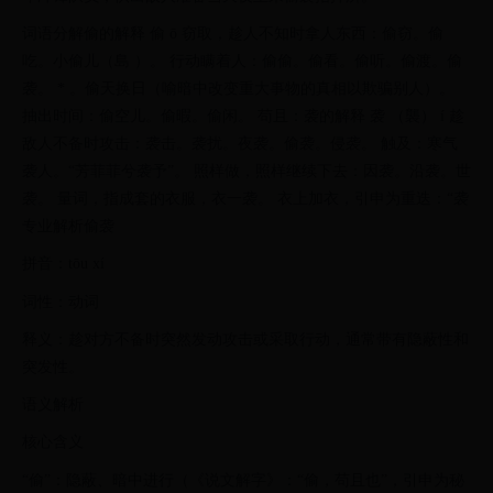
词语分解偷的解释 偷 ō 窃取，趁人不知时拿人东西：偷窃。偷
吃。小偷儿（島 ）。 行动瞒着人：偷偷。偷看。偷听。偷渡。偷
袭。 * 。偷天换日（喻暗中改变重大事物的真相以欺骗别人）。
抽出时间：偷空儿。偷暇。偷闲。 苟且：袭的解释 袭 （襲） í 趁
敌人不备时攻击：袭击。袭扰。夜袭。偷袭。侵袭。 触及：寒气
袭人。“芳菲菲兮袭予”。 照样做，照样继续下去：因袭。沿袭。世
袭。 量词，指成套的衣服，衣一袭。 衣上加衣，引申为重迭：“袭
专业解析偷袭
拼音：tōu xí
词性：动词
释义：趁对方不备时突然发动攻击或采取行动，通常带有隐蔽性和
突发性。
语义解析
核心含义
“偷”：隐蔽、暗中进行（《说文解字》：“偷，苟且也”，引申为秘