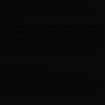
网络用语：幽默化使用，如朋友间玩笑“偷袭你的零食柜”。
若需具体案例或更多历史背景，可参考相关军事史料或文学作品。
别人正在浏览...
该罗改律概率概律概率论改貌概貌该茂盖冒盖帽儿盖没改盟该密该
面盖面戤米囤饿杀该敏改命该明丐命改名换姓改名易姓改抹盖磨盖
抹概莫能外改木改目丐沐改年概念概念的概括概念的限制概念化该
派戤牌改判改辟改聘概平改期丐乞该洽赅洽该欠盖愆概愆丐巧该切
改取丐取盖泉盖阙改曲易调概然盖壤盖然论盖然判断盖然性改任
ℹ️
月沙工具箱 | 质量与使用原则
我们坚持为全球中文用户提供准确、可靠的在线工具。
所有工具均遵循我们 “关于我们” 页面中所述的审核原则进行开发
与维护。请注意： 工具结果仅供参考，不构成任何专业建议。