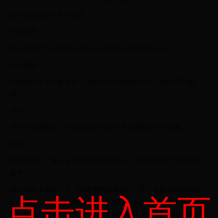
如何使用海尔共享小金车
注册账号
用户需在官方APP或小程序上注册账号,完成实名认证。
扫码解锁
找到海尔共享小金车后，使用手机扫描车锁上的二维码,即可解
锁。
骑行
用户可以按照自己的需求骑行小金车,享受便捷的出行体验。
还车
骑行结束后，将小金车停放在指定区域，关闭车锁,即可完成还车
操作。
海尔共享小金车作为一款便捷的共享出行工具，在各大城市得到了
点击进入首页
广泛应用，用户可以通过多种方式找到小金车，享受便捷的出行体
验，如果您正为出行发愁，不妨试试海尔共享小金车,相信它会成