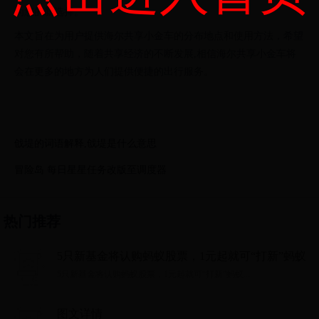
为您的新选择。
本文旨在为用户提供海尔共享小金车的分布地点和使用方法，希望
对您有所帮助，随着共享经济的不断发展,相信海尔共享小金车将
会在更多的地方为人们提供便捷的出行服务。
戗堤的词语解释,戗堤是什么意思
冒险岛 每日星星任务改版至调度器
热门推荐
5只新基金将认购蚂蚁股票，1元起就可“打新”蚂蚁
5只新基金将认购蚂蚁股票，1元起就可“打新”蚂蚁...
图文详情