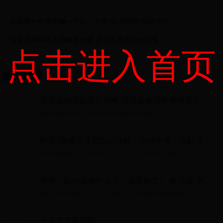
高圆圆一年投资赚一个亿！入股“花点时间”估值20亿
短道世界杯武大靖痛失金牌 接力石竟男受伤惊魂
点击进入首页
热门推荐
捷信金融贷款多久到账 捷信金融贷款审核多久
捷信金融贷款多久到账 捷信金融贷款审核多久...
暗黑3隐藏关开启方法详解：玩转牛关、彩虹关等
秘境
暗黑3隐藏关开启方法详解：玩转牛关、彩虹关等秘境...
投资，如何选择行业？（深度好文） 俗话说“男怕
选错行”，不论是择业还是投资，行业选择都是第
投资，如何选择行业？（深度好文） 俗话说“男怕选错行”，不论是
一位的。今天仅从投资的角度来说一说，究竟该如
择业还是投资，行业选择都是第一位的。今天仅从投资的角度来说
一说，究竟该如何选择行业。做投资是......
何选择行业。做投资是...
大皇帝管家辅助