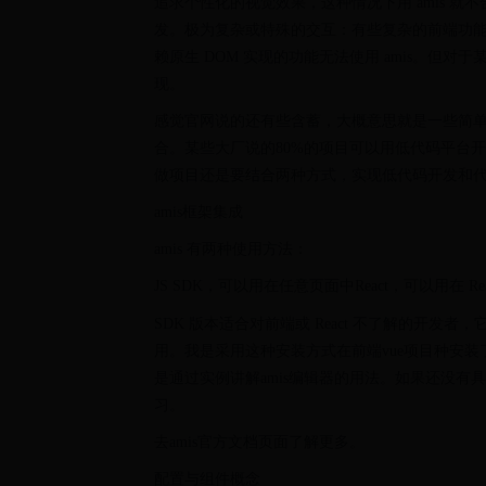
追求个性化的视觉效果，这种情况下用 amis 就
发。极为复杂或特殊的交互：有些复杂的前端功
赖原生 DOM 实现的功能无法使用 amis。但对
现。
感觉官网说的还有些含蓄，大概意思就是一些简单
合。某些大厂说的80%的项目可以用低代码平台
做项目还是要结合两种方式，实现低代码开发和
amis框架集成
amis 有两种使用方法：
JS SDK，可以用在任意页面中React，可以用在 Rea
SDK 版本适合对前端或 React 不了解的开发者，它不依
用。我是采用这种安装方式在前端vue项目种安装
是通过实例讲解amis编辑器的用法。如果还没
习。
去amis官方文档页面了解更多。
配置与组件概念