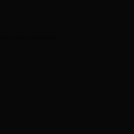
MIS_MODEL_CODE=SUBMITFORM",