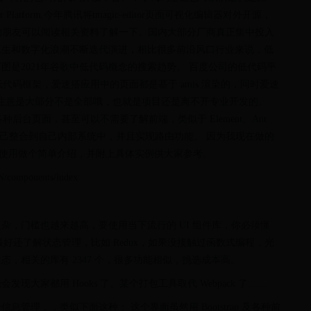
latform,今年腾讯将tmagic-editor页面可视化编辑器对外开源，
,感兴趣的朋友可以阅读相关资料了解一下。国内大部分厂商真正集中投入
原生和数字化浪潮不断迭代演进，相比很多前沿风口行业来说，低
是2021年谷歌中低代码概念的搜索趋势。 百度公司的低代码平
低代码框架，爱速搭应用中的页面都是基于 amis 渲染的，同时爱速
发，注意是大部分不是全部哦，也就是项目还是离不开专业开发的。
成各种后台页面，甚至可以不需要了解前端，类似于 Element、Ant
要自己整合到自己内部系统中，并且实现路由功能。 因为我现在做的
s的使用做个简单介绍，并附上具体实例供大家参考。
N/components/index
杂，门槛也越来越高，要使用当下流行的 UI 组件库，你必须懂
S6 语法，最好还了解状态管理，比如 Redux，如果没接触过函数式编程，光
，相关的库有 2347 个，很多功能相似，挑选成本高。
大家都用 Hooks 了、某个打包工具取代 Webpack 了……
管理，，类似下面这种： 这个界面虽然用 Bootstrap 及各种前