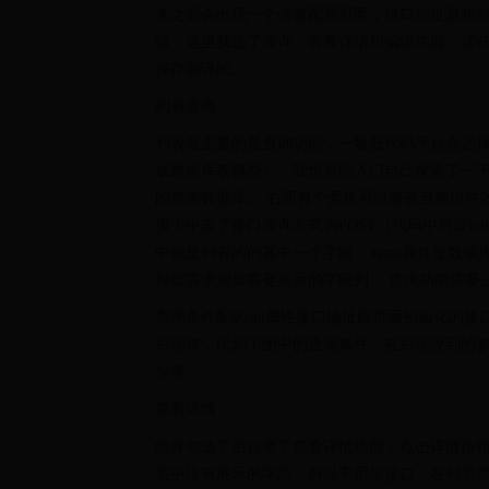
来之后会出现一个弹窗配置页面，接口地址是相对
钮，这里我选了查询、查看详情和编辑功能。这
保存编译的。
列表查询
列表最主要的是查询功能，一般低代码平台会选
成数据库表模型），我也是刚入门自己探索了一
的查询数据库。 右面有个面板可以修改当前组件的
项卡中改了接口查询方式为POST（代码中对应ini
中就是列表的的其中一个字段，name属性是数据库返
根据需求增加需要展示的字段列。 查询功能需要注
查询条件配的api属性接口地址跟页面初始化的接口
后端传，比如下图中的查询条件，在后端收到的参数就是ke
少条
查看详情
组件勾选了后自带了查看详情功能，点击详情按钮会
表中没有展示的字段，所以不用加接口，在列表