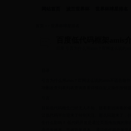
网站首页
波兰世界杯
世界杯球星排名
首页
>>
世界杯球星排名
百度低代码框架amis
目录 引言为什么用amis？官网这么说的a
组件实现增删改查列表列表查询查看详...
目录
引言为什么用amis？官网这么说的amis不适合做
增删改查列表列表查询查看详情自定义操作按钮
引言
目前低代码概念已经无人不知，随着新冠病毒的
让低代码平台迎来了特别关注。那么问题来了，
生什么影响？ 低代码开发是通过页面拖拉拽的形
高开发效率，节省开发成本。 通过低代码开发平