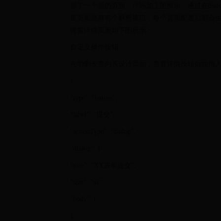
置了一个新的页面，代码如上图所示，通过在dialog
里页面是有有个解析接口，每个页面配置后都会生成
弹窗详情页面如下图所示：
自定义操作按钮
在增删改查列表设计页面，查看详情按钮后面拖
{
"type": "button",
"label": "提交",
"actionType": "dialog",
"dialog": {
"title": "XX表单提交",
"size": "xl",
"body": [
{