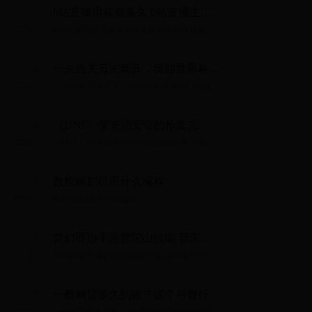
b站直播审核要多久 b站直播主播
申请直播证方法流程【详解】
b站直播审核要多久 b站直播主播申请直播证
方法流程【详解】...
一夫当关万夫莫开，历届世界杯最
佳门将盘点
一夫当关万夫莫开，历届世界杯最佳门将盘
点...
《DNF》荣誉治安官的枪套怎么
得 荣誉治安官枪套属性一览
《DNF》荣誉治安官的枪套怎么得 荣誉治安
官枪套属性一览...
数控雕刻机用什么编程
数控雕刻机用什么编程...
梦幻西游手游普陀山技能 普陀山
学哪5个技能
梦幻西游手游普陀山技能 普陀山学哪5个技
能...
一般网贷多久到账？这个与银行到
账时间有关！