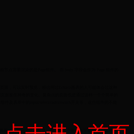
：
 当前节点需要渲染的是Page组件。 而 body 字段会作为 Page 组件的
页面，可以实时预览，相信用过Echarts图表的人可能体会过这种
到页面发生神奇的变化。复杂点的页面也是通过这样一个个简单的
的input/select/radio/switch开关等，这些组件的不能
点击进入首页
主界面，找不到的话可以搜一下，通过中英文名字都可以。组件拖过