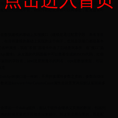
地址（除掉IP、端口和项目根路径），选择列表中需要实现的按
些配置也可以先不管，在组件初始化后都可以再修改，配置是实时
择在数据建模的基础上实现接口（建模是通过配置字段、表名等生
下，在没有建模的基础上实现的这个例子，也就是说接口都是基本
各种属性，我在“常规”选项卡中改了启动查询条件，在“接口”选
tApi属性）,从左面的代码面板中可以查看生成的JSON代码，红框
回的字段名，label是页面显示的列名，type是数据类型，可以
意:
initApi的接口是一样的，不用拼接属性参数之类的，参数自动往
yword.filterColumnCount属性是设置查询后默认返回前多
弹出一个dialog组件，默认子组件会继承父页面的数据，包括列
查询的时候尽量把字段都查出来就行。我这里没用自带的，而是配