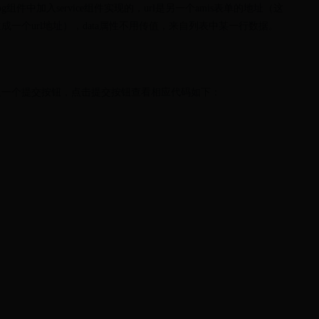
组件中加入service组件实现的，url是另一个amis表单的地址（这
一个url地址），data属性不用传值，来自列表中某一行数据。
入一个提交按钮，点击提交按钮查看相应代码如下：