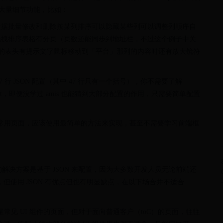
有大量细节功能，比如：
数据批量修改和删除按某列排序可以隐藏某些列可以调整列顺序自
拖拽排序表格有分页（页数还能同步到地址栏，不过这个例子中关
那列的表头有提示文字鼠标移动到「平台」那列的内容时还有放大镜符
7 行 JSON 配置（其中 47 行只有一个括号），你不需要了解
vaScript，即便没学过 amis 也能猜到大部分配置的作用，只需要简单配置
部分常用页面，应该使用最简单的方法来实现，甚至不需要学习前端框
的解决方案是基于 JSON 来配置，因为大多数开发人员无论前端还
，但使用 JSON 有优点但也有明显缺点，在以下场合并不适合
做有大量常见 UI 组件的页面，但对于面向普通客户（toC）的页面，往往