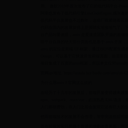
用。 微软2019年首次发布了它的低代码平台-Power P
阿里也发布了低代码引擎LowCodeEngine
低代码平台发展也不过数年，这些厂商紧随着云
代码在国内的发展算得上是脚踏实地接地气了。下图
台产品叫爱速搭，amis 是爱速搭团队开源的前端
搭平台自身的绝大部分页面也是基于 amis 开
amis 的定位是前端 UI 框架，通过JSON配置生
Design，可以基于它快速开发前端页面，但需
项目集成了百度的amis框架，所以本文仅对ami
官网api地址: https://aisuda.bce.baidu.com/amis/zh-C
为什么用amis？官网这么说的
在经历了十几年的发展后，前端开发变得越来越复
npm、webpack、react/vue，必须熟悉 E
入门都很费劲，而入门之后会发现它还有巨大的生态
然而前端技术的发展不会停滞，等学完这些后可能会发现
而有时候其实只想做个普通的增删改查界面，用于信息