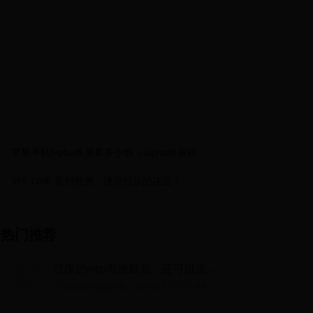
苹果手机6splus换屏幕多少钱（6splus外屏碎
了，基本上都可以用，也有显示都好好的，如
果只换外屏可以不）
SPL ONE 系列评测：违背祖宗的决定 !
热门推荐
过保的mbp电池鼓包，还可以去官
方天才吧更换吗
过保的mbp电池鼓包，还可以去官方天才吧更
换吗...