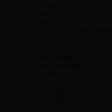
"type": "service",
"schemaApi": {
"method": "post",
"url": "/AmisTemplate/getTemplateByCode?A
"data": {
"id": "${ID}",
"number": "${NUMBER}",
"assetName": "${ASSETNAME}",
"price": "${PRICE}",
"model": "${MODEL}",
"producer": "${PRODUCER}",
"brand": "${BRAND}",
"city": "${CITY}"