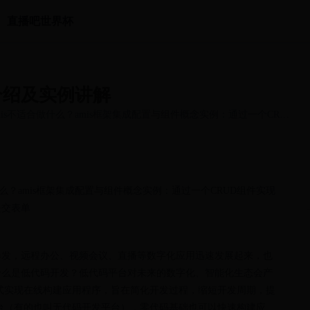
直播吧世界杯
介绍及实例讲解
mis不适合做什么？amis框架集成配置与组件概念实例：通过一个CRUD
什么？amis框架集成配置与组件概念实例：通过一个CRUD组件实现
提交表单
爆发，远程办公、视频会议、直播等数字化应用迅速发展起来，也
什么是低代码开发？低代码平台对未来的数字化、智能化生态会产
式实现在线构建应用程序，旨在简化开发过程，缩短开发周期，提
台（有的也叫无代码开发平台），零代码基础也可以快速构建应