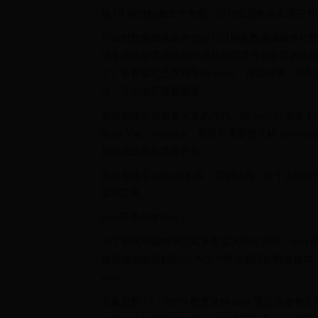
端 UI 库也能做出个大概，但仔细观察会发现它
可以对数据做筛选有按钮可以刷新数据编辑单行
动生成顶部查询区域可调整列宽度开启整页内容
了）有数据汇总支持导出 Excel「渲染引擎」
号，可以展开查看更多
全部实现这些需要大量的代码。用 amis 只需要 15
React/Vue、Webpack，甚至不需要很了解 Ja
就能完成所有页面开发。
这正是建立 amis 的初衷，我们认为：对于大
架和工具。
amis不适合做什么？
为了实现用最简单方式来生成大部分页面，amis 
是后端都会接触到JSON这个简单易用的数据格式
amis：
大量定制 UI：JSON 配置使得 amis 更适合