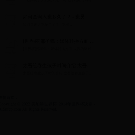
一般网贷多久到账？这个与银行到账时间有
关！...
如何查询入党多久了？ - 党员
如何查询入党多久了？ - 党员...
[世界杯]邵圣懿：媒体转播方面 央
视为球迷服务
[世界杯]邵圣懿：媒体转播方面 央视为球迷服
务...
太吾绘卷生孩子时间介绍 太吾绘
卷生孩子要多久
太吾绘卷生孩子时间介绍 太吾绘卷生孩子要
多久...
友情链接：
Copyright © 2022 美加墨世界杯_2014年世界杯决赛 -
315nfcp.com All Rights Reserved.