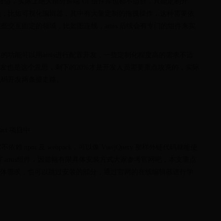
不合适，实际上绝大部分前端 UI 组件库也都不适合，只能定制开
能，比如可视化编辑器，其中有大量定制的拖拽操作，这种需要依
于某些交互固定的领域，比如图连线，amis 后续会有专门的组件来实
的功能可以用amis进行配置开发，一些定制化程度高的需求不适
开发也是这个意思，剩下的20%才是开发人员需要重点攻克的，实际
代码开发两条腿走路。
ct 项目中
赖 npm 及 webpack，可以像 Vue/jQuery 那样外链代码就能使
了amis组件，因篇幅有限具体安装方式大家参考官网吧，本文重点
有具体需求，也可以跳过安装的部分，通过官网的在线编辑器进行学