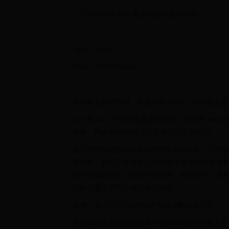
一个最简单的 amis 配置看起来是这样的：
{
"type": "page",
"body": "Hello World!"
}
请观察上面的代码，这是一段 JSON，它的含义是
type 是 amis 节点中最重要的字段，它告诉 amis
属性，Page 组件根据这个值来渲染页面内容。
这个简单代码在amis编辑器种就会渲染出一个简单
便利性，我们只要修改七种的各个属性值就会看
组件搭建起来的，比如列表组件、按钮组件、表单组件及表单中
功能是通过不同的属性来控制的。
实例：通过一个CRUD组件实现增删改查列表
在编辑器左侧组件选项卡中选择CRUD组件拖入