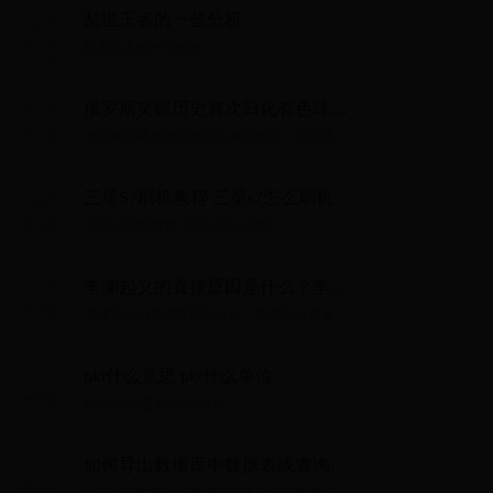
乱世王者的一些分析
乱世王者的一些分析...
俄罗斯突破历史首次归化有色球
员，国足依然停留在想象阶段
俄罗斯突破历史首次归化有色球员，国足依然
停留在想象阶段...
三星S7刷机教程 三星s7怎么刷机
三星S7刷机教程 三星s7怎么刷机...
李渊起义的直接原因是什么？李渊
为何造反
李渊起义的直接原因是什么？李渊为何造反...
pkt什么意思 pkt什么单位
pkt什么意思 pkt什么单位...
如何导出数据库中数据表或查询结
果的数据：支持大数据量（以