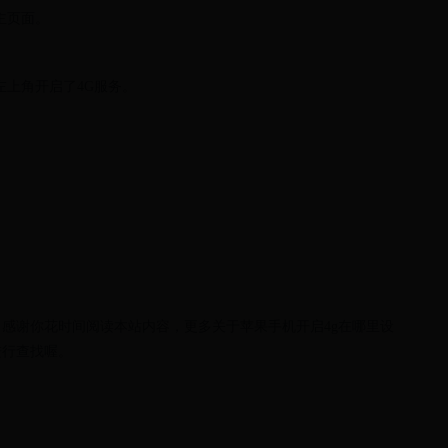
主页面。
。
左上角开启了4G服务。
，感谢你花时间阅读本站内容，更多关于苹果手机开启4g在哪里设
进行查找喔。