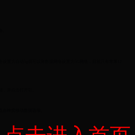
络。
。
击设置为自动5g就可以将数据网络设置为5G网络，目前只有苹果12
钮，并点击打开它。
。
点击蜂窝移动数据选项。