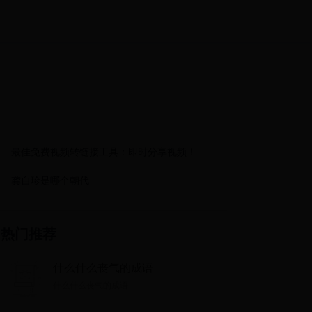
最佳免费视频转链接工具：即时分享视频！
龚自珍是哪个朝代
热门推荐
什么什么丧气的成语
什么什么丧气的成语...