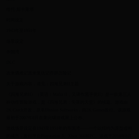
维托·斯卡莱塔
时间设定
1943年至1951年
场景设定
帝国湾
DLC
吉米遇难记吉米复仇记乔胖历险记
关于游戏内容，请见：四海兄弟II主题
《四海兄弟II》（英语：Mafia II，又译作黑手党II）是一款第三人
称动作冒险游戏，是《四海兄弟：失落的天堂》的续篇。游戏由
2K Czech开发，原名Illusion Softworks，由2K Games发行。该游戏
最初于2007年8月在莱比锡游戏展上公布。
游戏场景设定在1943至1951年的帝国湾——一个以纽约为原型虚构
的城市，发行平台Playstation 3、Xbox 360和PC。游戏于2010年8月