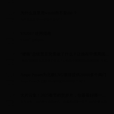
为什么这里用would而不是did ？
为什么这里用would而不是did ？...
VS2017 使用指南
VS2017 使用指南...
“硬核”总统普京究竟做了什么？让他在中俄两国如
此受爱戴_手机网易网
“硬核”总统普京究竟做了什么？让他在中俄两国如此受爱戴_手机网
易网...
Ampo Poyam为北极LNG项目提供20000多个阀门
Ampo Poyam为北极LNG项目提供20000多个阀门...
大片云集！2025春节档贺岁片，你最看好哪一
部？ 2025年春节档电影可谓大片 云集 ，有从2024
大片云集！2025春节档贺岁片，你最看好哪一部？ 2025年春节档电
年就备受瞩目的《封神2》，口碑特效双双得到认
影可谓大片 云集 ，有从2024年就备受瞩目的《封神2》，口碑特效
双双得到认可的哪吒续作《哪吒之魔童闹......
可的哪吒续作《哪吒之魔童闹...