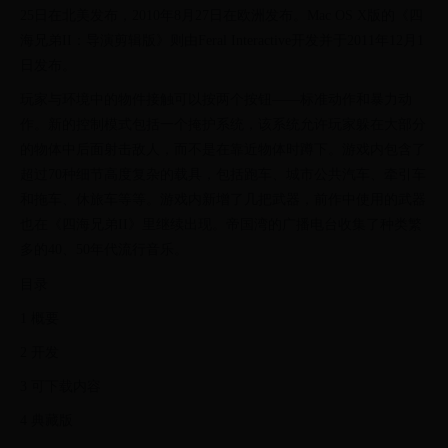
25日在北美发布，2010年8月27日在欧洲发布。Mac OS X版的《四
海兄弟II：导演剪辑版》则由Feral Interactive开发并于2011年12月1
日发布。
玩家与环境中的物件接触可以按两个按钮——标准动作和暴力动
作。新的控制模式包括一个掩护系统，该系统允许玩家躲在大部分
的物体中后面射击敌人，而不是在靠近物体时蹲下。游戏内包含了
超过70种细节高度复杂的载具，包括跑车、城市公共汽车、牵引车
和拖车、休旅车等等。游戏内新增了几把武器，前作中使用的武器
也在《四海兄弟II》里继续出现。帝国湾的广播电台收集了种类繁
多的40、50年代流行音乐。
目录
1 概要
2 开发
3 可下载内容
4 典藏版