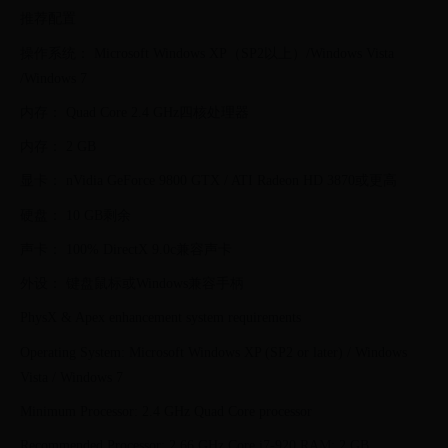
推荐配置
操作系统： Microsoft Windows XP（SP2以上）/Windows Vista
/Windows 7
内存： Quad Core 2.4 GHz四核处理器
内存： 2 GB
显卡： nVidia GeForce 9800 GTX / ATI Radeon HD 3870或更高
硬盘： 10 GB剩余
声卡： 100% DirectX 9.0c兼容声卡
外设： 键盘鼠标或Windows兼容手柄
PhysX & Apex enhancement system requirements
Operating System: Microsoft Windows XP (SP2 or later) / Windows
Vista / Windows 7
Minimum Processor: 2.4 GHz Quad Core processor
Recommended Processor: 2.66 GHz Core i7-920 RAM: 2 GB