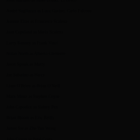
John Mariano as Mike Bruski, El Greco
André Sogliuzzo as Luca Gurino, Carlo Falcone
Jeannie Elias as Francesca Scaletta
Joan Copeland as Maria Scaletta
Larry Kenney as Frank Vinci
Nolan North as Alberto Clemente
Jason Spisak as Marty
Joe Sabatino as Harry
Liam O'Brien as Brian O'Neill
Mark Mintz as Stephen Coyne
John Capodice as Sidney Pen
Brian Bloom as Eric Reilly
James Sie as Zhe Yun Wong
John Cygan as Pepé Costa