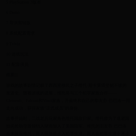
5 PlayStation 3版本
6 Demo
7 导演剪辑版
8 系统配置需求
9 Trivia
10 游戏玩法
11 配音演员
概要[]
游戏的故事剧情记叙了西西里移民之子维托·斯卡莱塔坚韧不拔的
发迹史。随着游戏的进展，维托将与三个犯罪家族合作——
Clementi、Falconi和Vinci家族，并最终和自己的挚友乔·巴巴洛一同
走向成功，获得家族“正式成员”的身份。
故事开始时，二战老兵玩家角色维托因故归家。维托曾为了逃避因
拙劣抢劫导致锒铛入狱而加入了美国陆军。维托的旧友乔·巴巴洛
前来接应维托，两人很快就步入犯罪生涯。两人在犯罪生涯中逐步