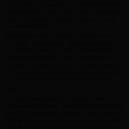
进阶，起初他们与Mike Bruski共事——一个需要指定型号的汽车以
获取零件的汽车修理工。很快，维托、Joe和Henry Tomasino将自己
置身于十分不利的处境中，在这期间，三人与Falcone、Vinci和
Clemente等家族展开交易。
游戏过场动画有2小时长，剧本有700页。其编剧Daniel Vávra
说：“前作是一个浪漫主义的版本，是在向旧时代的黑帮电影致
敬。《四海兄弟II》则描述了一个更坚韧、更黑暗的真实世界，所
有特效都建立在现实的基础上。” Playstation官方杂志称“A high
body count is still promised in this tale set in a fictional city inspired by
New York of the 1940s and '50s, but those casualties will come the hard
way -- through small-scale operations rather than mass firefights"。
开发[]
2K Czech在2003年就开始着手进行《四海兄弟II》的脚本工作，并
计划在2004年后开始前期制作。游戏原本预期使用授权的游戏引擎
进行开发，在PlayStation 2和Xbox平台上发布；但是，游戏引擎的
开发商破产后，2K Czech（原名Illusion Softworks）只能自行研发
游戏引擎，游戏的开发阶段最终进入Xbox 360和PlayStation 3平