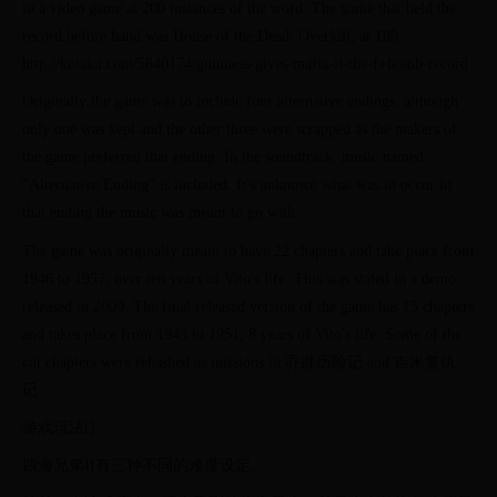
in a video game at 200 instances of the word. The game that held the
record before hand was House of the Dead: Overkill, at 189.
http://kotaku.com/5640174/guinness-gives-mafia-ii-the-f+bomb-record
Originally the game was to include four alternative endings, although
only one was kept and the other three were scrapped as the makers of
the game preferred that ending. In the soundtrack, music named
"Alternative Ending" is included. It's unknown what was to occur in
that ending the music was meant to go with.
The game was originally meant to have 22 chapters and take place from
1946 to 1957, over ten years of Vito's life. This was stated in a demo
released in 2009. The final released version of the game has 15 chapters
and takes place from 1943 to 1951, 8 years of Vito's life. Some of the
cut chapters were rehashed as missions in 乔胖历险记 and 吉米复仇
记.
游戏玩法[]
四海兄弟II有三种不同的难度设定。