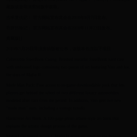
藏版或是导演剪辑版中获取。
吉米复仇记： 官方网站宣布其会在2010年9月7日发布。
乔胖历险记： 官方网站宣布其会在2010年11月23日发布。
典藏版[]
2010年5月26日导演剪辑版被公布，该版本包含以下项目：
Collectible SteelBook Casing: Brushed metallic SteelBook hard case
with embossed logo containing two pieces of art featuring Vito and Joe,
the stars of Mafia II.
Made Man Pack: Free access to in-game downloadable pack that lets
players get behind the wheel of two different luxury automobiles
modeled after cars from the period. In addition, Vito gets two new
“made man” suits, including a vintage tuxedo.
Hardcover Art Book: A 100-page photo album-style art book that
explains the artistic design process of the game.
MafiaII Orchestral Score： Mafia II score recorded by the Prague