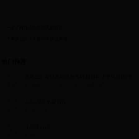
一文了解静态电流和关断电流
天界好玩吗？天界好不好玩评测
热门推荐
英格兰公布世界杯球衣号码:斯特林10号林加德7号
英格兰公布世界杯球衣号码:斯特林10号林加德7号...
Adela英文名爱笛拉
Adela英文名爱笛拉...
小屁孩日记
小屁孩日记...